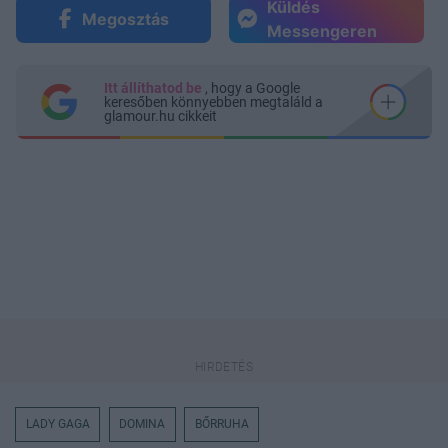
Küldés
Megosztás
Messengeren
Itt állíthatod be
, hogy a Google
keresőben könnyebben megtaláld a
glamour.hu cikkeit
LADY GAGA
DOMINA
BŐRRUHA