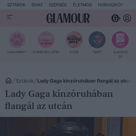
SZTÁROK
DIVAT
SZÉPSÉG
ÉLETMÓD
HOROSZKÓP
KU
MANCSPARTY
NYEREMÉNYJÁTÉK
SYOSS
TAROT
GLAMOUR
20
Sztárok
Lady Gaga kínzóruhában flangál az utcán
Lady Gaga kínzóruhában
flangál az utcán