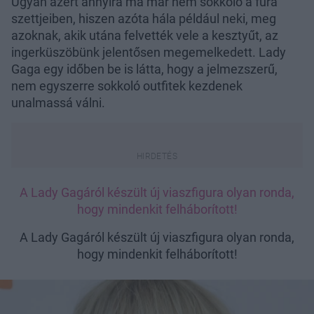
Ugyan azért annyira ma már nem sokkoló a fura
szettjeiben, hiszen azóta hála például neki, meg
azoknak, akik utána felvették vele a kesztyűt, az
ingerküszöbünk jelentősen megemelkedett. Lady
Gaga egy időben be is látta, hogy a jelmezszerű,
nem egyszerre sokkoló outfitek kezdenek
unalmassá válni.
A Lady Gagáról készült új viaszfigura olyan ronda,
hogy mindenkit felháborított!
A Lady Gagáról készült új viaszfigura olyan ronda,
hogy mindenkit felháborított!