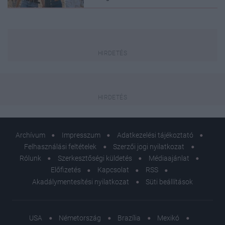
Archívum
Impresszum
Adatkezelési tájékoztató
Felhasználási feltételek
Szerzői jogi nyilatkozat
Rólunk
Szerkesztőségi küldetés
Médiaajánlat
Előfizetés
Kapcsolat
RSS
Akadálymentesítési nyilatkozat
Süti beállítások
USA
Németország
Brazília
Mexikó