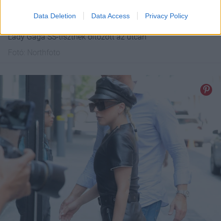
Data Deletion
Data Access
Privacy Policy
Lady Gaga SS-tisztnek öltözött az utcán
Fotó:
Northfoto