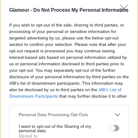
Glamour -
Do Not Process My Personal Information
If you wish to opt-out of the sale, sharing to third parties, or
processing of your personal or sensitive information for
Lady Gaga David Bowie pólóban
targeted advertising by us, please use the below opt-out
Fotó:
Northfoto
section to confirm your selection. Please note that after your
opt-out request is processed you may continue seeing
interest-based ads based on personal information utilized by
us or personal information disclosed to third parties prior to
your opt-out. You may separately opt-out of the further
disclosure of your personal information by third parties on the
IAB’s list of downstream participants. This information may
also be disclosed by us to third parties on the
IAB’s List of
Downstream Participants
that may further disclose it to other
third parties.
Please note that this website/app uses one or more Google
Personal Data Processing Opt Outs
services and may gather and store information including but
not limited to your visit or usage behaviour. You may click to
I want to opt-out of the Sharing of my
personal data.
grant or deny consent to Google and its third-party tags to
Opted In