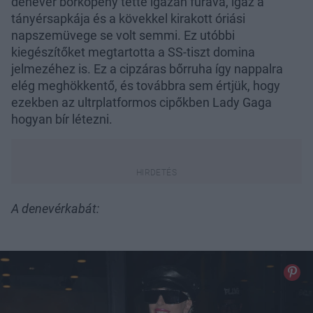
denevér bőrköpeny tette igazán furává, igaz a
tányérsapkája és a kövekkel kirakott óriási
napszemüvege se volt semmi. Ez utóbbi
kiegészítőket megtartotta a SS-tiszt domina
jelmezéhez is. Ez a cipzáras bőrruha így nappalra
elég meghökkentő, és továbbra sem értjük, hogy
ezekben az ultrplatformos cipőkben Lady Gaga
hogyan bír létezni.
A denevérkabát: