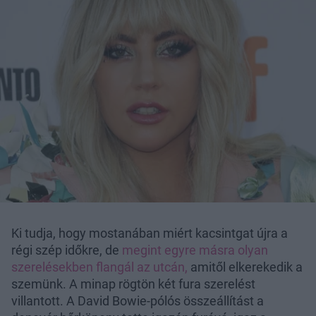
Ki tudja, hogy mostanában miért kacsintgat újra a
régi szép időkre, de
megint egyre másra olyan
szerelésekben flangál az utcán,
amitől elkerekedik a
szemünk. A minap rögtön két fura szerelést
villantott. A David Bowie-pólós összeállítást a