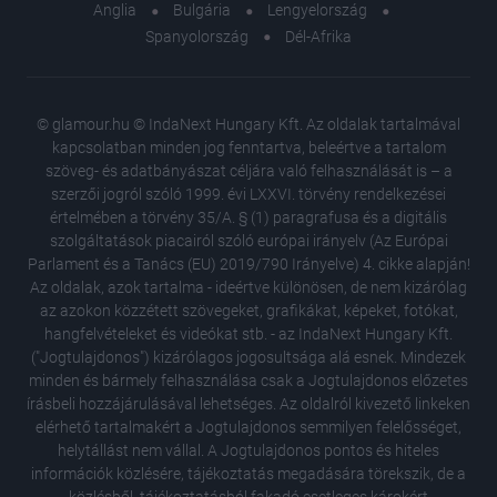
Anglia
Bulgária
Lengyelország
Spanyolország
Dél-Afrika
© glamour.hu © IndaNext Hungary Kft. Az oldalak tartalmával
kapcsolatban minden jog fenntartva, beleértve a tartalom
szöveg- és adatbányászat céljára való felhasználását is – a
szerzői jogról szóló 1999. évi LXXVI. törvény rendelkezései
értelmében a törvény 35/A. § (1) paragrafusa és a digitális
szolgáltatások piacairól szóló európai irányelv (Az Európai
Parlament és a Tanács (EU) 2019/790 Irányelve) 4. cikke alapján!
Az oldalak, azok tartalma - ideértve különösen, de nem kizárólag
az azokon közzétett szövegeket, grafikákat, képeket, fotókat,
hangfelvételeket és videókat stb. - az IndaNext Hungary Kft.
("Jogtulajdonos") kizárólagos jogosultsága alá esnek. Mindezek
minden és bármely felhasználása csak a Jogtulajdonos előzetes
írásbeli hozzájárulásával lehetséges. Az oldalról kivezető linkeken
elérhető tartalmakért a Jogtulajdonos semmilyen felelősséget,
helytállást nem vállal. A Jogtulajdonos pontos és hiteles
Ő itt Po
információk közlésére, tájékoztatás megadására törekszik, de a
egymás 
közlésből, tájékoztatásból fakadó esetleges károkért