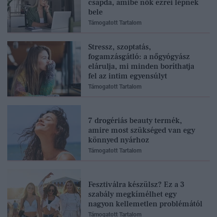
csapda, amibe nők ezrei lépnek
bele
Támogatott Tartalom
Stressz, szoptatás,
fogamzásgátló: a nőgyógyász
elárulja, mi minden boríthatja
fel az intim egyensúlyt
Támogatott Tartalom
7 drogériás beauty termék,
amire most szükséged van egy
könnyed nyárhoz
Támogatott Tartalom
Fesztiválra készülsz? Ez a 3
szabály megkímélhet egy
nagyon kellemetlen problémától
Támogatott Tartalom