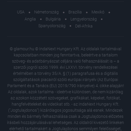
USA
Németország
Brazília
Mexikó
Anglia
Bulgária
Lengyelország
Spanyolország
Dél-Afrika
© glamour.hu © IndaNext Hungary Kft. Az oldalak tartalmával
kapcsolatban minden jog fenntartva, beleértve a tartalom
szöveg- és adatbányászat céljára való felhasználását is – a
szerzői jogról szóló 1999. évi LXXVI. törvény rendelkezései
értelmében a törvény 35/A. § (1) paragrafusa és a digitális
szolgáltatások piacairól szóló európai irányelv (Az Európai
Parlament és a Tanács (EU) 2019/790 Irányelve) 4. cikke alapján!
Az oldalak, azok tartalma - ideértve különösen, de nem kizárólag
az azokon közzétett szövegeket, grafikákat, képeket, fotókat,
hangfelvételeket és videókat stb. - az IndaNext Hungary Kft.
("Jogtulajdonos") kizárólagos jogosultsága alá esnek. Mindezek
minden és bármely felhasználása csak a Jogtulajdonos előzetes
írásbeli hozzájárulásával lehetséges. Az oldalról kivezető linkeken
elérhető tartalmakért a Jogtulajdonos semmilyen felelősséget,