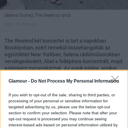
Selena Gomez The Weeknd randi
Fotó:
Profimedia
The Weeknd két koncertet is tart a napokban
Brooklynban, ezért remekül összehangolták az
együttlétet New Yorkban, Selena rádióműsorokban
vendégeskedett, Abel a fellépésre koncentrált, majd
esténként romantikáztak. Az egyik estére, amikor
épp az imént említett, puccos Rao's étterembe
Glamour -
Do Not Process My Personal Information
igyekeztek Gomez egy neglizsére hajazó, szexi,
selyemruhát viselt, és az új dekoltázsként
emlegetett oldalmell-villantásról sem feledkezett
If you wish to opt-out of the sale, sharing to third parties, or
processing of your personal or sensitive information for
meg.
targeted advertising by us, please use the below opt-out
section to confirm your selection. Please note that after your
opt-out request is processed you may continue seeing
interest-based ads based on personal information utilized by