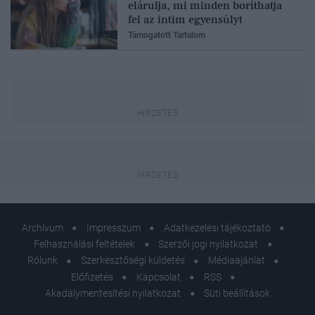
elárulja, mi minden boríthatja
fel az intim egyensúlyt
Támogatott Tartalom
Archívum
Impresszum
Adatkezelési tájékoztató
Felhasználási feltételek
Szerzői jogi nyilatkozat
Rólunk
Szerkesztőségi küldetés
Médiaajánlat
Előfizetés
Kapcsolat
RSS
Akadálymentesítési nyilatkozat
Süti beállítások