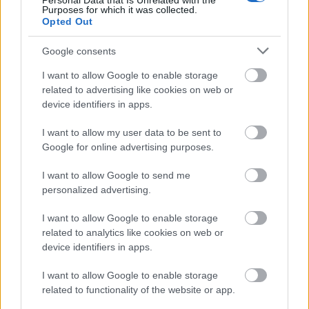
Personal Data that Is Unrelated with the
Purposes for which it was collected.
Opted Out
Google consents
I want to allow Google to enable storage
related to advertising like cookies on web or
device identifiers in apps.
Selena Gomez melle
I want to allow my user data to be sent to
Google for online advertising purposes.
Fotó:
Profimedia
I want to allow Google to send me
personalized advertising.
I want to allow Google to enable storage
related to analytics like cookies on web or
device identifiers in apps.
Ráadásul ez a szett olyannyira tetszett kedvesének,
hogy még fotókat is készített róla, amit Selena
I want to allow Google to enable storage
boldogan meg is osztott Instagramon The
related to functionality of the website or app.
Weekndet is bejelölve rajta, ebből következtetünk rá,