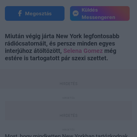
Küldés
Megosztás
Messengeren
Miután végig járta New York legfontosabb
rádiócsatornáit, és persze minden egyes
interjúhoz átöltözött,
Selena Gomez
még
estére is tartogatott pár szexi szettet.
Most, hogy mindketten New Yorkban tartózkodnak,