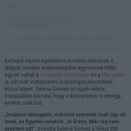
Kettejük között egyébként remekül alakulnak a
dolgok, minden szabadidejüket egymással töltik,
együtt voltak a
Coachella fesztiválon
és a
Met gálán
is, sőt már Instagramra is boldogan posztolnak
közös képet. Selena Gomez az egyik rádiós
interjújában elárulta, hogy a koncertjeire is elmegy,
amikor csak tud:
„Imádom támogatni, mármint szeretek csak úgy ott
lenni, és figyelni valakire. Jó érzés. Már rég nem
éreztem ezt”
, mondta Selena Gomez a Sirius XM