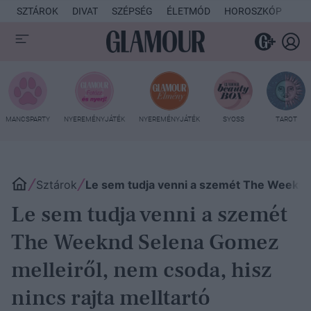
SZTÁROK
DIVAT
SZÉPSÉG
ÉLETMÓD
HOROSZKÓP
KU
MANCSPARTY
NYEREMÉNYJÁTÉK
NYEREMÉNYJÁTÉK
SYOSS
TAROT
Sztárok
Le sem tudja venni a szemét The Weeknd S
Le sem tudja venni a szemét
The Weeknd Selena Gomez
melleiről, nem csoda, hisz
nincs rajta melltartó