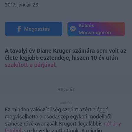
2017. január 28.
Küldés
Megosztás
Messengeren
A tavalyi év Diane Kruger számára sem volt az
élete legjobb esztendeje, hiszen 10 év után
szakított a párjával
.
Ez minden valószínűség szerint azért eléggé
megviselhette a csodaszép egykori modellből
színésznővé avanzsált Krugert, legalábbis
néhány
fotóból
erre következtethettünk. A mindig