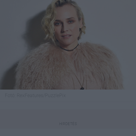
Fotó:
RexFeatures/PuzzlePix