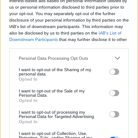
interest-based ads based on personal information utilized by
us or personal information disclosed to third parties prior to
your opt-out. You may separately opt-out of the further
disclosure of your personal information by third parties on the
IAB’s list of downstream participants. This information may
also be disclosed by us to third parties on the
IAB’s List of
Downstream Participants
that may further disclose it to other
third parties.
Please note that this website/app uses one or more Google
Personal Data Processing Opt Outs
services and may gather and store information including but
not limited to your visit or usage behaviour. You may click to
I want to opt-out of the Sharing of my
personal data.
grant or deny consent to Google and its third-party tags to
Opted In
use your data for below specified purposes in below Google
consent section.
I want to opt-out of the Sale of my
Personal Data.
Opted In
I want to opt-out of processing my
Personal Data for Targeted Advertising.
Opted In
I want to opt-out of Collection, Use,
Diane Kruger
Retention, Sale, and/or Sharing of my