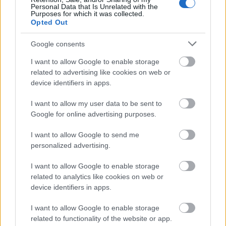
Personal Data that Is Unrelated with the
Purposes for which it was collected.
Fotó:
RexFeatures/PuzzlePix
Opted Out
Küldés
Google consents
Megosztás
Messengeren
I want to allow Google to enable storage
related to advertising like cookies on web or
device identifiers in apps.
Itt állíthatod be
, hogy a Google
keresőben könnyebben megtaláld a
glamour.hu cikkeit
I want to allow my user data to be sent to
Google for online advertising purposes.
I want to allow Google to send me
personalized advertising.
I want to allow Google to enable storage
related to analytics like cookies on web or
device identifiers in apps.
I want to allow Google to enable storage
related to functionality of the website or app.