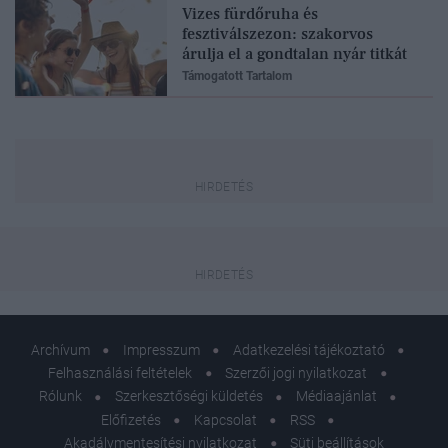
Vizes fürdőruha és
fesztiválszezon: szakorvos
árulja el a gondtalan nyár titkát
Támogatott Tartalom
Archívum
Impresszum
Adatkezelési tájékoztató
Felhasználási feltételek
Szerzői jogi nyilatkozat
Rólunk
Szerkesztőségi küldetés
Médiaajánlat
Előfizetés
Kapcsolat
RSS
Akadálymentesítési nyilatkozat
Süti beállítások