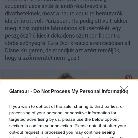
szuperstílusos sztár állandó résztvevője a
divatheteknek, most a haute couture bemutatók
idején is ott volt Párizsban. Ha pedig ott volt, akkor
meg is csillogtatta bámulatos stílusérzékét, egy
peszgőszínű kicsit dekadens szettben libbent a
vörös szőnyegre. Ez a Dior kreáció szenzációsan áll
Diane Krugeren, de mondjuk azt azért reméljük,
hogy a szőrmerátét nem igazi!
Glamour -
Do Not Process My Personal Information
If you wish to opt-out of the sale, sharing to third parties, or
processing of your personal or sensitive information for
targeted advertising by us, please use the below opt-out
section to confirm your selection. Please note that after your
opt-out request is processed you may continue seeing