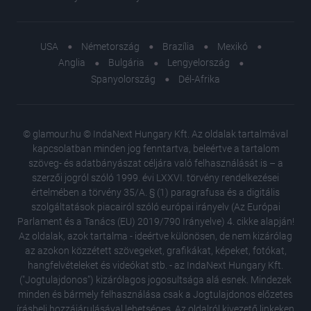
USA
Németország
Brazília
Mexikó
Anglia
Bulgária
Lengyelország
Spanyolország
Dél-Afrika
© glamour.hu © IndaNext Hungary Kft. Az oldalak tartalmával
kapcsolatban minden jog fenntartva, beleértve a tartalom
szöveg- és adatbányászat céljára való felhasználását is – a
szerzői jogról szóló 1999. évi LXXVI. törvény rendelkezései
értelmében a törvény 35/A. § (1) paragrafusa és a digitális
szolgáltatások piacairól szóló európai irányelv (Az Európai
Parlament és a Tanács (EU) 2019/790 Irányelve) 4. cikke alapján!
Az oldalak, azok tartalma - ideértve különösen, de nem kizárólag
az azokon közzétett szövegeket, grafikákat, képeket, fotókat,
hangfelvételeket és videókat stb. - az IndaNext Hungary Kft.
("Jogtulajdonos") kizárólagos jogosultsága alá esnek. Mindezek
minden és bármely felhasználása csak a Jogtulajdonos előzetes
írásbeli hozzájárulásával lehetséges. Az oldalról kivezető linkeken