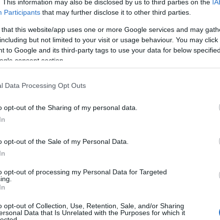
. This information may also be disclosed by us to third parties on the
IA
Participants
that may further disclose it to other third parties.
 that this website/app uses one or more Google services and may gath
including but not limited to your visit or usage behaviour. You may click 
 to Google and its third-party tags to use your data for below specifi
ogle consent section.
l Data Processing Opt Outs
o opt-out of the Sharing of my personal data.
In
o opt-out of the Sale of my Personal Data.
In
lenése alkalmával bizonyítja, hogy a
to opt-out of processing my Personal Data for Targeted
ost például egy élénk, narancsszínű
ing.
uzaszoknyát. Lehet unalmas, de a minta
In
a királyné megjelenését, így kell ezt
o opt-out of Collection, Use, Retention, Sale, and/or Sharing
ersonal Data that Is Unrelated with the Purposes for which it
lected.