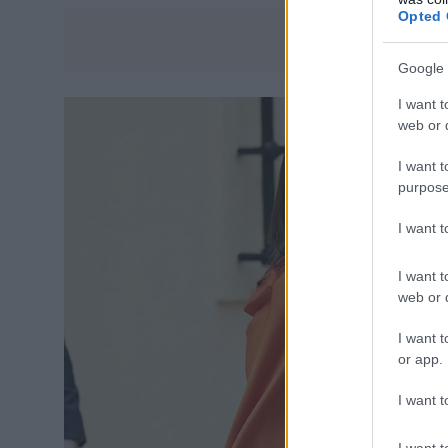
Opted 
Google 
I want t
web or d
I want t
purpose
I want 
I want t
web or d
I want t
or app.
I want t
I want t