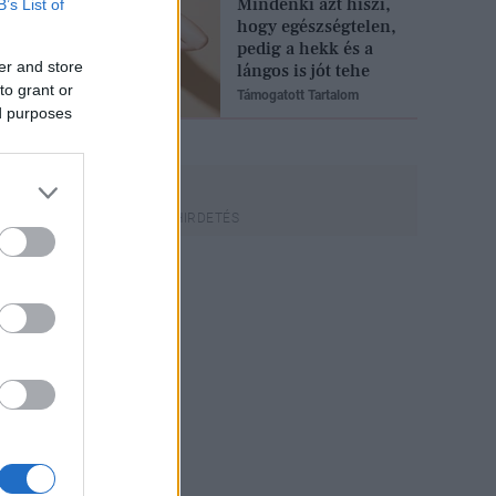
Mindenki azt hiszi,
B’s List of
hogy egészségtelen,
pedig a hekk és a
er and store
lángos is jót tehe
to grant or
Támogatott Tartalom
ed purposes