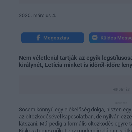
2020. március 4.
Megosztás
Küldés Mess
Nem véletlenül tartják az egyik legstíluso
királynét, Letícia minket is időről-időre len
Sosem könnyű egy előkelőség dolga, hiszen egy so
az öltözködésével kapcsolatban, de nyilván ezze
látszani. Márpedig a formális öltözködés egyre 
Kiskosztümös nőket egy modern irodában is ritk