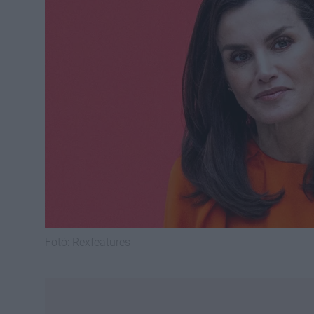
Fotó:
Rexfeatures