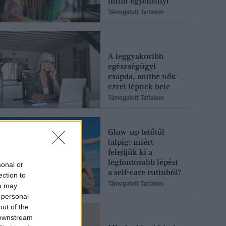
intim egyensúlyt
Támogatott Tartalom
A leggyakoribb
egészségügyi
csapda, amibe nők
ezrei lépnek bele
Támogatott Tartalom
Glow-up tetőtől
talpig: miért
felejtjük ki a
legfontosabb lépést
sonal or
a self-care rutinból?
ection to
Támogatott Tartalom
ou may
 personal
out of the
 downstream