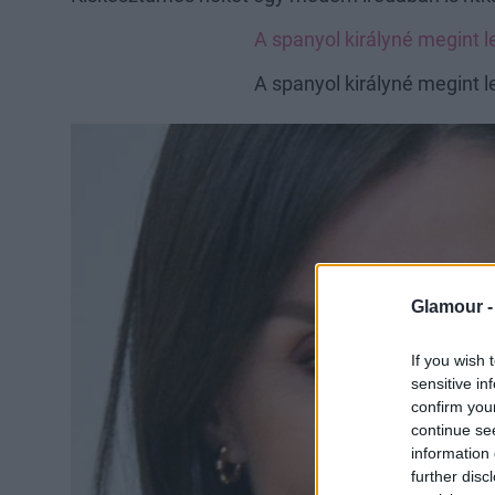
A spanyol királyné megint 
A spanyol királyné megint 
Glamour 
If you wish 
sensitive in
confirm you
continue se
information 
further disc