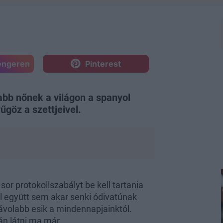
engeren
Pinterest
sabb nőnek a világon a spanyol
yűgöz a szettjeivel.
r protokollszabályt be kell tartania
l együtt sem akar senki ódivatúnak
távolabb esik a mindennapjainktól.
án látni ma már.