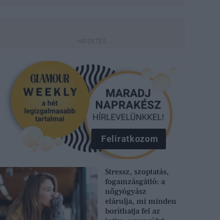
Feliratkozom
Stressz, szoptatás,
fogamzásgátló: a
nőgyógyász
elárulja, mi minden
boríthatja fel az