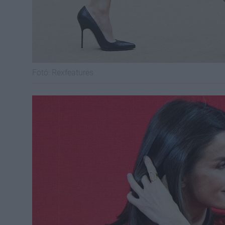
Fotó:
Rexfeatures