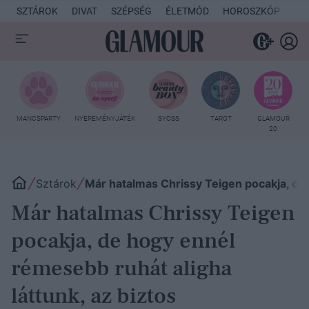
SZTÁROK
DIVAT
SZÉPSÉG
ÉLETMÓD
HOROSZKÓP
KU
MANCSPARTY
NYEREMÉNYJÁTÉK
SYOSS
TAROT
GLAMOUR
20
Sztárok
Már hatalmas Chrissy Teigen pocakja, de 
Már hatalmas Chrissy Teigen
pocakja, de hogy ennél
rémesebb ruhát aligha
láttunk, az biztos