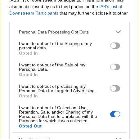
IAB’s list of downstream participants. This information may
also be disclosed by us to third parties on the
IAB’s List of
Downstream Participants
that may further disclose it to other
third parties.
Please note that this website/app uses one or more Google
Personal Data Processing Opt Outs
services and may gather and store information including but
not limited to your visit or usage behaviour. You may click to
I want to opt-out of the Sharing of my
personal data.
grant or deny consent to Google and its third-party tags to
Opted In
use your data for below specified purposes in below Google
consent section.
I want to opt-out of the Sale of my
Personal Data.
Opted In
I want to opt-out of processing my
Personal Data for Targeted Advertising.
Opted In
I want to opt-out of Collection, Use,
Retention, Sale, and/or Sharing of my
Personal Data that Is Unrelated with the
Purposes for which it was collected.
Opted Out