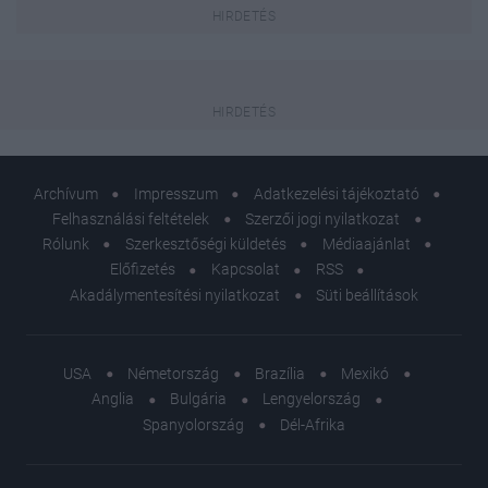
Archívum
Impresszum
Adatkezelési tájékoztató
Felhasználási feltételek
Szerzői jogi nyilatkozat
Rólunk
Szerkesztőségi küldetés
Médiaajánlat
Előfizetés
Kapcsolat
RSS
Akadálymentesítési nyilatkozat
Süti beállítások
USA
Németország
Brazília
Mexikó
Anglia
Bulgária
Lengyelország
Spanyolország
Dél-Afrika