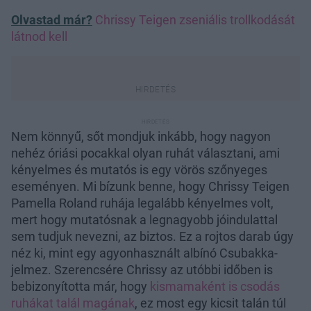
Olvastad már?
Chrissy Teigen zseniális trollkodását
látnod kell
Nem könnyű, sőt mondjuk inkább, hogy nagyon
nehéz óriási pocakkal olyan ruhát választani, ami
kényelmes és mutatós is egy vörös szőnyeges
eseményen. Mi bízunk benne, hogy Chrissy Teigen
Pamella Roland ruhája legalább kényelmes volt,
mert hogy mutatósnak a legnagyobb jóindulattal
sem tudjuk nevezni, az biztos. Ez a rojtos darab úgy
néz ki, mint egy agyonhasznált albínó Csubakka-
jelmez. Szerencsére Chrissy az utóbbi időben is
bebizonyította már, hogy
kismamaként is csodás
ruhákat talál magának
, ez most egy kicsit talán túl