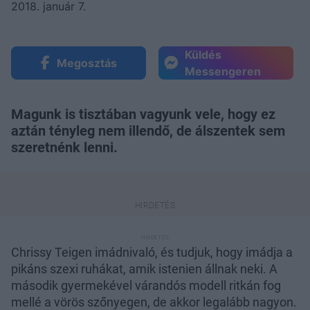
2018. január 7.
Küldés
Megosztás
Messengeren
Magunk is tisztában vagyunk vele, hogy ez
aztán tényleg nem illendő, de álszentek sem
szeretnénk lenni.
Chrissy Teigen imádnivaló, és tudjuk, hogy imádja a
pikáns szexi ruhákat, amik istenien állnak neki. A
második gyermekével várandós modell ritkán fog
mellé a vörös szőnyegen, de akkor legalább nagyon.