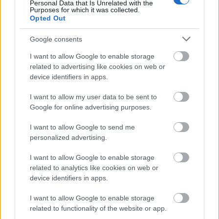
Personal Data that Is Unrelated with the
Purposes for which it was collected.
Opted Out
Fotó:
Getty Images
Google consents
A szürke öltönyös Harry herceg szinte egy pillanatra
I want to allow Google to enable storage
sem engedte el felesége kezét, aki ragyogó
related to advertising like cookies on web or
mosollyal üdvözölte az összegyűlt embersereget és
device identifiers in apps.
a fotósokat.
I want to allow my user data to be sent to
Google for online advertising purposes.
I want to allow Google to send me
personalized advertising.
I want to allow Google to enable storage
related to analytics like cookies on web or
device identifiers in apps.
I want to allow Google to enable storage
related to functionality of the website or app.