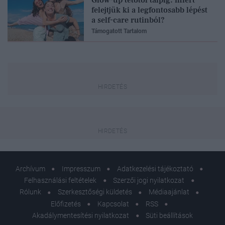
felejtjük ki a legfontosabb lépést
a self-care rutinból?
Támogatott Tartalom
Archívum
Impresszum
Adatkezelési tájékoztató
Felhasználási feltételek
Szerzői jogi nyilatkozat
Rólunk
Szerkesztőségi küldetés
Médiaajánlat
Előfizetés
Kapcsolat
RSS
Akadálymentesítési nyilatkozat
Süti beállítások