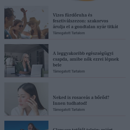
Vizes fürdőruha és
fesztiválszezon: szakorvos
árulja el a gondtalan nyár titkát
Támogatott Tartalom
A leggyakoribb egészségügyi
csapda, amibe nők ezrei lépnek
bele
Támogatott Tartalom
Neked is rosaceás a bőrőd?
Innen tudhatod!
Támogatott Tartalom
Glow-up tetőtől talpig: miért