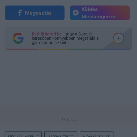
Küldés
Megosztás
Messengeren
Itt állíthatod be
, hogy a Google
keresőben könnyebben megtaláld a
glamour.hu cikkeit
MEGHAN MARKLE
HARRY HERCEG
KIRÁLYI CSALÁD