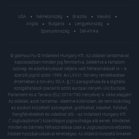
USA
Németország
Brazília
Mexikó
Anglia
Bulgária
Lengyelország
Spanyolország
Dél-Afrika
© glamour.hu © IndaNext Hungary Kft. Az oldalak tartalmával
kapcsolatban minden jog fenntartva, beleértve a tartalom
szöveg- és adatbányászat céljára való felhasználását is – a
szerzői jogról szóló 1999. évi LXXVI. törvény rendelkezései
értelmében a törvény 35/A. § (1) paragrafusa és a digitális
szolgáltatások piacairól szóló európai irányelv (Az Európai
Parlament és a Tanács (EU) 2019/790 Irányelve) 4. cikke alapján!
Az oldalak, azok tartalma - ideértve különösen, de nem kizárólag
az azokon közzétett szövegeket, grafikákat, képeket, fotókat,
hangfelvételeket és videókat stb. - az IndaNext Hungary Kft.
("Jogtulajdonos") kizárólagos jogosultsága alá esnek. Mindezek
minden és bármely felhasználása csak a Jogtulajdonos előzetes
írásbeli hozzájárulásával lehetséges. Az oldalról kivezető linkeken