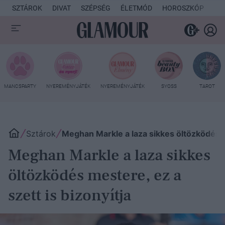
SZTÁROK
DIVAT
SZÉPSÉG
ÉLETMÓD
HOROSZKÓP
KU
MANCSPARTY
NYEREMÉNYJÁTÉK
NYEREMÉNYJÁTÉK
SYOSS
TAROT
Sztárok
Meghan Markle a laza sikkes öltözködés me
Meghan Markle a laza sikkes
öltözködés mestere, ez a
szett is bizonyítja