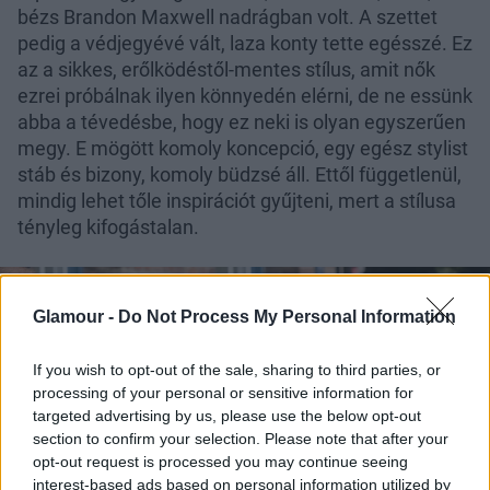
bézs Brandon Maxwell nadrágban volt. A szettet
pedig a védjegyévé vált, laza konty tette egésszé. Ez
az a sikkes, erőlködéstől-mentes stílus, amit nők
ezrei próbálnak ilyen könnyedén elérni, de ne essünk
abba a tévedésbe, hogy ez neki is olyan egyszerűen
megy. E mögött komoly koncepció, egy egész stylist
stáb és bizony, komoly büdzsé áll. Ettől függetlenül,
mindig lehet tőle inspirációt gyűjteni, mert a stílusa
tényleg kifogástalan.
Glamour -
Do Not Process My Personal Information
If you wish to opt-out of the sale, sharing to third parties, or
processing of your personal or sensitive information for
targeted advertising by us, please use the below opt-out
section to confirm your selection. Please note that after your
opt-out request is processed you may continue seeing
interest-based ads based on personal information utilized by