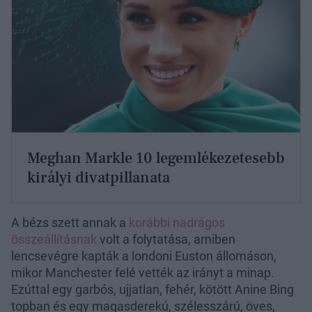
Meghan Markle 10 legemlékezetesebb
királyi divatpillanata
A bézs szett annak a
korábbi nadrágos
összeállításnak
volt a folytatása, amiben
lencsevégre kapták a londoni Euston állomáson,
mikor Manchester felé vették az irányt a minap.
Ezúttal egy garbós, ujjatlan, fehér, kötött Anine Bing
topban és egy magasderekú, szélesszárú, öves,