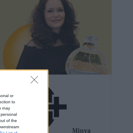
sonal or
ection to
ou may
 personal
out of the
 downstream
Minya
B’s List of