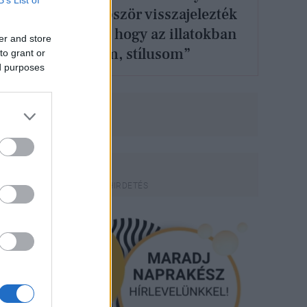
Viktória: „Többször visszajelezték
már a vásárlók, hogy az illatokban
er and store
van a kézjegyem, stílusom”
to grant or
ed purposes