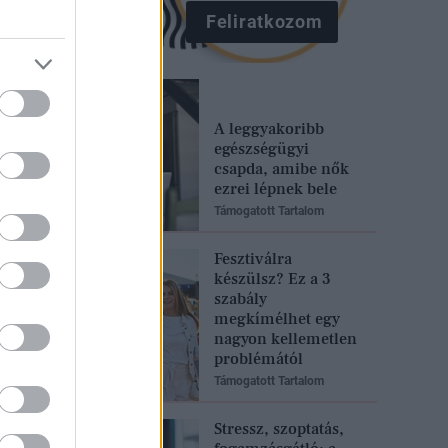
Feliratkozom
A leggyakoribb
egészségügyi
csapda, amibe nők
ezrei lépnek bele
Támogatott Tartalom
Fesztiválra
készülsz? Ez a 3
szabály
megkímélhet egy
nagyon kellemetlen
problémától
Támogatott Tartalom
Stressz, szoptatás,