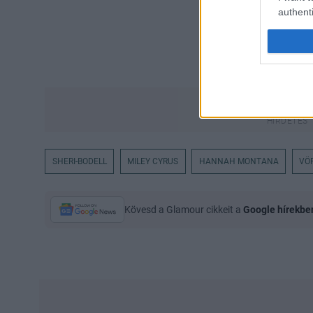
authenti
SHERI-BODELL
MILEY CYRUS
HANNAH MONTANA
VÖ
Kövesd a Glamour cikkeit a
Google hírekbe