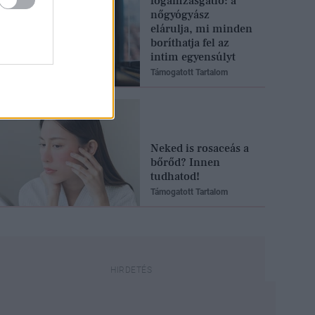
fogamzásgátló: a
nőgyógyász
elárulja, mi minden
boríthatja fel az
intim egyensúlyt
Támogatott Tartalom
Neked is rosaceás a
bőrőd? Innen
tudhatod!
Támogatott Tartalom