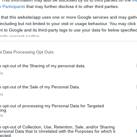
Participants
that may further disclose it to other third parties.
 that this website/app uses one or more Google services and may gath
including but not limited to your visit or usage behaviour. You may click 
 to Google and its third-party tags to use your data for below specifi
ogle consent section.
l Data Processing Opt Outs
o opt-out of the Sharing of my personal data.
In
o opt-out of the Sale of my Personal Data.
In
engeren
Pinterest
to opt-out of processing my Personal Data for Targeted
ing.
In
m hiányozhatott a tinik egyik
Miley Cyrus sem.
Az énekes- és
o opt-out of Collection, Use, Retention, Sale, and/or Sharing
, hiszen a partin egy csodaszép,
ersonal Data that Is Unrelated with the Purposes for which it
lected.