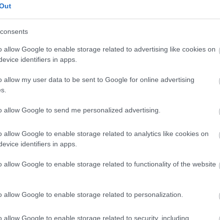
z akár esküvői ruhának is beillő
Out
. Feltűnő, hogy Miley-nak remek
ekhez, ezért sem nagyon tudunk
consents
ésével. Szerinted is gyönyörű ez a
o allow Google to enable storage related to advertising like cookies on
evice identifiers in apps.
o allow my user data to be sent to Google for online advertising
s.
to allow Google to send me personalized advertising.
o allow Google to enable storage related to analytics like cookies on
sengeren
Pinterest
evice identifiers in apps.
o allow Google to enable storage related to functionality of the website
nyebben megtaláld a glamour.hu
o allow Google to enable storage related to personalization.
o allow Google to enable storage related to security, including