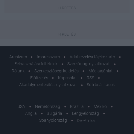
Archívum
Impresszum
Adatkezelési tájékoztató
Felhasználási feltételek
Szerzői jogi nyilatkozat
Rólunk
Szerkesztőségi küldetés
Médiaajánlat
Előfizetés
Kapcsolat
RSS
Akadálymentesítési nyilatkozat
Süti beállítások
USA
Németország
Brazília
Mexikó
Anglia
Bulgária
Lengyelország
Spanyolország
Dél-Afrika