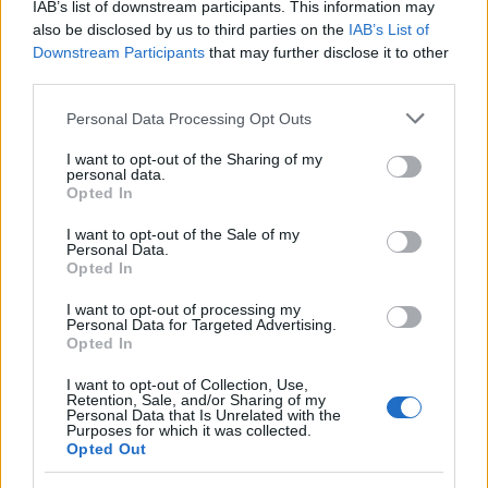
IAB’s list of downstream participants. This information may
also be disclosed by us to third parties on the
IAB’s List of
Downstream Participants
that may further disclose it to other
third parties.
Please note that this website/app uses one or more Google
Personal Data Processing Opt Outs
services and may gather and store information including but
not limited to your visit or usage behaviour. You may click to
I want to opt-out of the Sharing of my
personal data.
grant or deny consent to Google and its third-party tags to
Opted In
use your data for below specified purposes in below Google
consent section.
I want to opt-out of the Sale of my
Personal Data.
Opted In
I want to opt-out of processing my
Personal Data for Targeted Advertising.
Opted In
I want to opt-out of Collection, Use,
Retention, Sale, and/or Sharing of my
Personal Data that Is Unrelated with the
Purposes for which it was collected.
Opted Out