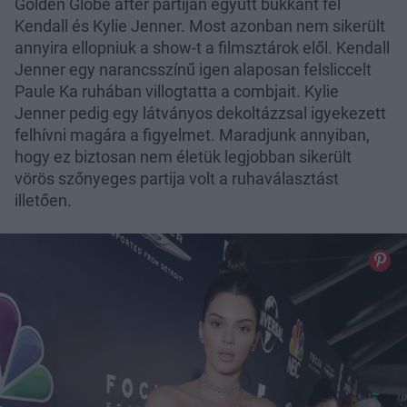
Golden Globe after partiján együtt bukkant fel
Kendall és Kylie Jenner. Most azonban nem sikerült
annyira ellopniuk a show-t a filmsztárok elől. Kendall
Jenner egy narancsszínű igen alaposan felsliccelt
Paule Ka ruhában villogtatta a combjait. Kylie
Jenner pedig egy látványos dekoltázzsal igyekezett
felhívni magára a figyelmet. Maradjunk annyiban,
hogy ez biztosan nem életük legjobban sikerült
vörös szőnyeges partija volt a ruhaválasztást
illetően.