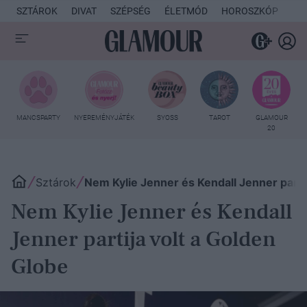
SZTÁROK
DIVAT
SZÉPSÉG
ÉLETMÓD
HOROSZKÓP
KU
MANCSPARTY
NYEREMÉNYJÁTÉK
SYOSS
TAROT
GLAMOUR
20
Sztárok
Nem Kylie Jenner és Kendall Jenner partij
Nem Kylie Jenner és Kendall
Jenner partija volt a Golden
Globe