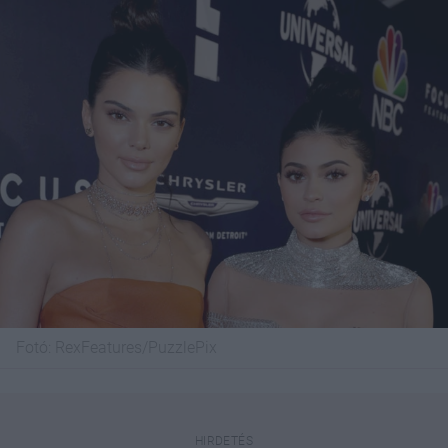
Fotó:
RexFeatures/PuzzlePix