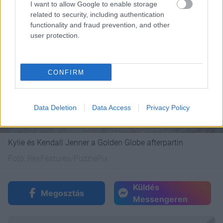
I want to allow Google to enable storage
related to security, including authentication
functionality and fraud prevention, and other
user protection.
CONFIRM
Data Deletion
Data Access
Privacy Policy
Kylie és Kendall Jenner a Golden Globe afterpartin
Fotó:
RexFeatures/PuzzlePix
Küldés
Megosztás
Messengeren