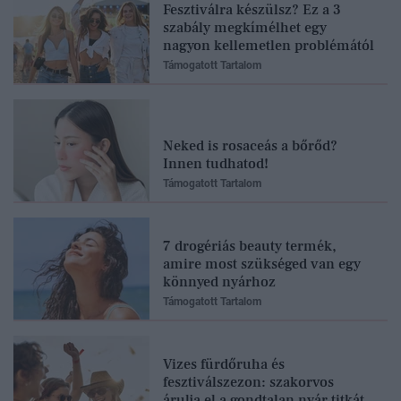
Fesztiválra készülsz? Ez a 3
szabály megkímélhet egy
nagyon kellemetlen problémától
Támogatott Tartalom
Neked is rosaceás a bőrőd?
Innen tudhatod!
Támogatott Tartalom
7 drogériás beauty termék,
amire most szükséged van egy
könnyed nyárhoz
Támogatott Tartalom
Vizes fürdőruha és
fesztiválszezon: szakorvos
árulja el a gondtalan nyár titkát