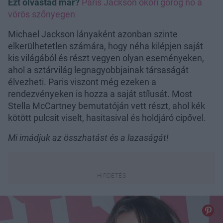
Ezt olvastad már?
Paris Jackson ókori görög nő a
vörös szőnyegen
Michael Jackson lányaként azonban szinte
elkerülhetetlen számára, hogy néha kilépjen saját
kis világából és részt vegyen olyan eseményeken,
ahol a sztárvilág legnagyobbjainak társaságát
élvezheti. Paris viszont még ezeken a
rendezvényeken is hozza a saját stílusát. Most
Stella McCartney bemutatóján vett részt, ahol kék
kötött pulcsit viselt, hasitasival és holdjáró cipővel.
Mi imádjuk az összhatást és a lazaságát!