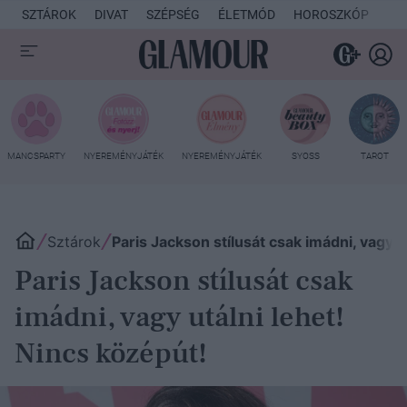
SZTÁROK
DIVAT
SZÉPSÉG
ÉLETMÓD
HOROSZKÓP
KU
MANCSPARTY
NYEREMÉNYJÁTÉK
NYEREMÉNYJÁTÉK
SYOSS
TAROT
Sztárok
Paris Jackson stílusát csak imádni, vagy u
Paris Jackson stílusát csak
imádni, vagy utálni lehet!
Nincs középút!