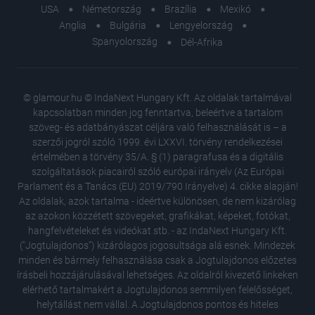
USA
Németország
Brazília
Mexikó
Anglia
Bulgária
Lengyelország
Spanyolország
Dél-Afrika
© glamour.hu © IndaNext Hungary Kft. Az oldalak tartalmával
kapcsolatban minden jog fenntartva, beleértve a tartalom
szöveg- és adatbányászat céljára való felhasználását is – a
szerzői jogról szóló 1999. évi LXXVI. törvény rendelkezései
értelmében a törvény 35/A. § (1) paragrafusa és a digitális
szolgáltatások piacairól szóló európai irányelv (Az Európai
Parlament és a Tanács (EU) 2019/790 Irányelve) 4. cikke alapján!
Az oldalak, azok tartalma - ideértve különösen, de nem kizárólag
az azokon közzétett szövegeket, grafikákat, képeket, fotókat,
hangfelvételeket és videókat stb. - az IndaNext Hungary Kft.
("Jogtulajdonos") kizárólagos jogosultsága alá esnek. Mindezek
minden és bármely felhasználása csak a Jogtulajdonos előzetes
írásbeli hozzájárulásával lehetséges. Az oldalról kivezető linkeken
elérhető tartalmakért a Jogtulajdonos semmilyen felelősséget,
Óriási h
helytállást nem vállal. A Jogtulajdonos pontos és hiteles
Orosz A