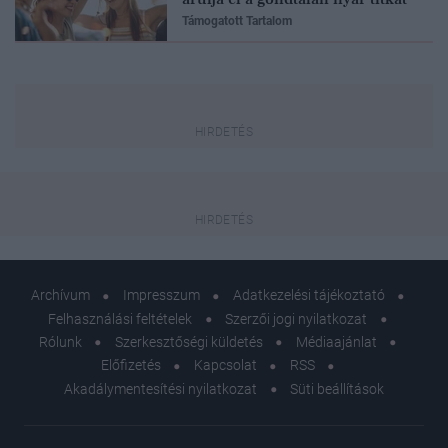
Támogatott Tartalom
Archívum
Impresszum
Adatkezelési tájékoztató
Felhasználási feltételek
Szerzői jogi nyilatkozat
Rólunk
Szerkesztőségi küldetés
Médiaajánlat
Előfizetés
Kapcsolat
RSS
Akadálymentesítési nyilatkozat
Süti beállítások