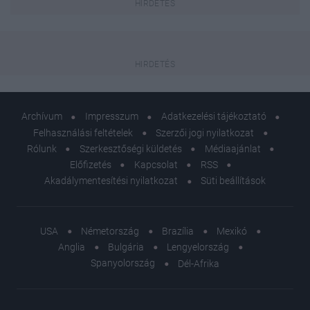
Archívum
Impresszum
Adatkezelési tájékoztató
Felhasználási feltételek
Szerzői jogi nyilatkozat
Rólunk
Szerkesztőségi küldetés
Médiaajánlat
Előfizetés
Kapcsolat
RSS
Akadálymentesítési nyilatkozat
Süti beállítások
USA
Németország
Brazília
Mexikó
Anglia
Bulgária
Lengyelország
Spanyolország
Dél-Afrika