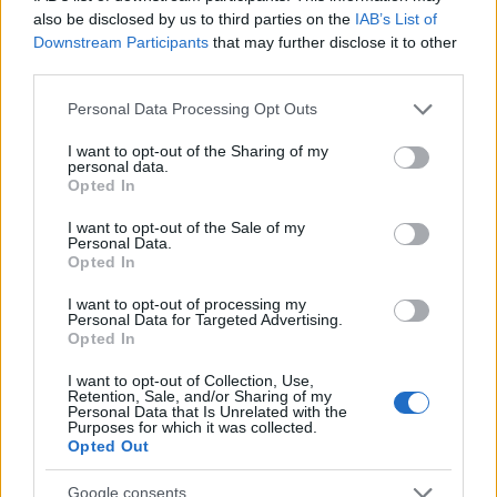
also be disclosed by us to third parties on the
IAB’s List of
Renée Zellweger Bridget Jones
Downstream Participants
that may further disclose it to other
Fotó:
rex/puzzlepix
third parties.
Please note that this website/app uses one or more Google
Personal Data Processing Opt Outs
services and may gather and store information including but
not limited to your visit or usage behaviour. You may click to
I want to opt-out of the Sharing of my
personal data.
grant or deny consent to Google and its third-party tags to
Opted In
use your data for below specified purposes in below Google
consent section.
I want to opt-out of the Sale of my
A New York-i premieren Renée Zellweger semmivel
Personal Data.
Opted In
sem adta alább a sikkességét, mint
Londonban
,
Párizsban
,
Berlinben
vagy Milánóban. A 47 éves
I want to opt-out of processing my
Personal Data for Targeted Advertising.
színésznő nagyon szemrevaló volt a fekete
Opted In
pántnélküli bársonyfelsős összeállításban, melynek
a szexin felvágott, hosszú szoknyáját a legapróbb
I want to opt-out of Collection, Use,
Retention, Sale, and/or Sharing of my
részletekig kidolgozták, érdemes közelebbről is
Personal Data that Is Unrelated with the
Purposes for which it was collected.
megfigyelned ezeket a gyönyörű hímzéseket.
Opted Out
Google consents