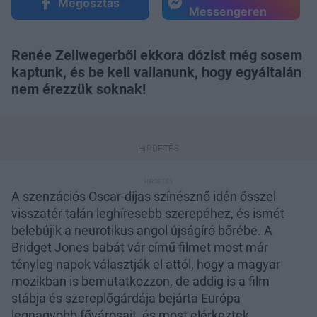
Megosztás
Messengeren
Renée Zellwegerből ekkora dózist még sosem
kaptunk, és be kell vallanunk, hogy egyáltalán
nem érezzük soknak!
A szenzációs Oscar-díjas színésznő idén ősszel
visszatér talán leghíresebb szerepéhez, és ismét
belebújik a neurotikus angol újságíró bőrébe. A
Bridget Jones babát vár című filmet most már
tényleg napok választják el attól, hogy a magyar
mozikban is bemutatkozzon, de addig is a film
stábja és szereplőgárdája bejárta Európa
legnagyobb fővárosait, és most elérkeztek