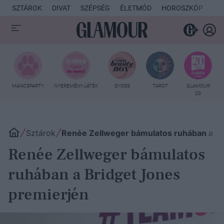
SZTÁROK
DIVAT
SZÉPSÉG
ÉLETMÓD
HOROSZKÓP
KU
MANCSPARTY
NYEREMÉNYJÁTÉK
SYOSS
TAROT
GLAMOUR
20
Sztárok
Renée Zellweger bámulatos ruhában a Br
Renée Zellweger bámulatos
ruhában a Bridget Jones
premierjén