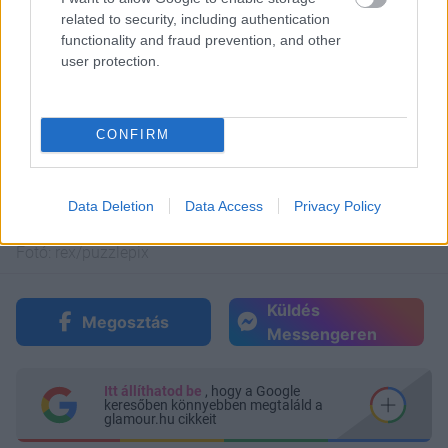
related to security, including authentication
functionality and fraud prevention, and other
user protection.
CONFIRM
Data Deletion
Data Access
Privacy Policy
Renée Zellweger Bridget Jones
Fotó:
rex/puzzlepix
Küldés
Megosztás
Messengeren
Itt állíthatod be
, hogy a Google
keresőben könnyebben megtaláld a
glamour.hu cikkeit