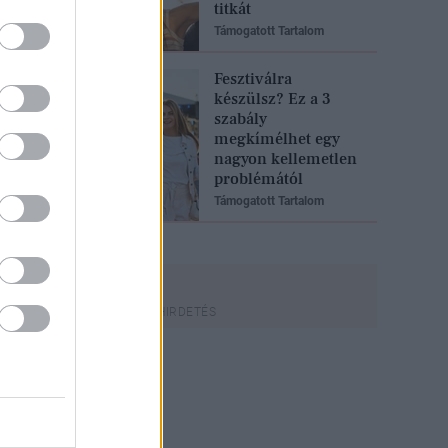
titkát
Támogatott Tartalom
Fesztiválra
készülsz? Ez a 3
szabály
megkímélhet egy
nagyon kellemetlen
problémától
Támogatott Tartalom