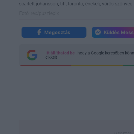
scarlett johansson, tiff, toronto, énekelj, vörös szőnyeg
Fotó:
rex/puzzlepix
Megosztás
Küldés Mes
Itt állíthatod be
, hogy a Google keresőben kön
cikkeit