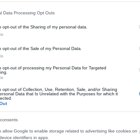
nnünket az utóbbi időben
l Data Processing Opt Outs
ünk, hogy láthatjuk a vörös szőnyegen
o opt-out of the Sharing of my personal data.
In
ant fel az Énekelj! premierjén a
zójátékot a skarlátpirosról, a vörös
o opt-out of the Sale of my Personal Data.
ról, de inkább visszafogjuk magunkat,
In
djetek velünk a színésznő pazar
to opt-out of processing my Personal Data for Targeted
ing.
In
o opt-out of Collection, Use, Retention, Sale, and/or Sharing
ersonal Data that Is Unrelated with the Purposes for which it
lected.
Out
consents
o allow Google to enable storage related to advertising like cookies on
evice identifiers in apps.