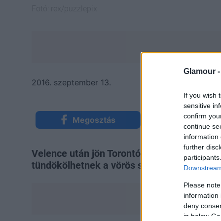
Fotó:
rex/puzzlepix
Glamour 
2016. szeptember 13.
If you wish 
sensitive in
confirm you
Megosztás
Küldés Mess
continue se
information 
further disc
Velence után jön Torontó és egy újabb több
participants
tündökölhetnek a vörös szőnyegen.
Downstream 
Please note
information 
deny consent
in below Go