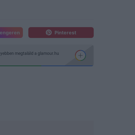
sengeren
Pinterest
nyebben megtaláld a glamour.hu