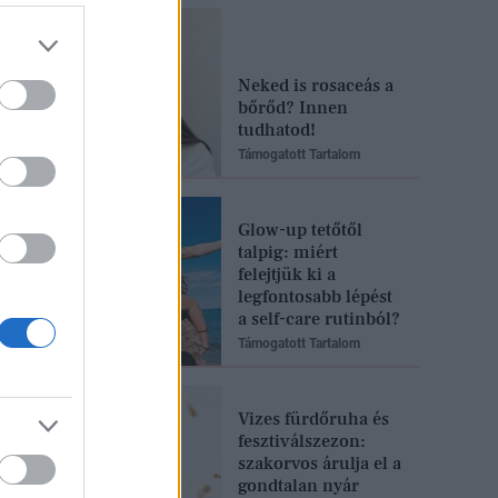
Neked is rosaceás a
bőrőd? Innen
tudhatod!
Támogatott Tartalom
Glow-up tetőtől
talpig: miért
felejtjük ki a
legfontosabb lépést
a self-care rutinból?
Támogatott Tartalom
Vizes fürdőruha és
fesztiválszezon:
szakorvos árulja el a
gondtalan nyár