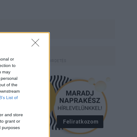
sonal or
ection to
ou may
 personal
out of the
 downstream
B’s List of
er and store
to grant or
Feliratkozom
ed purposes