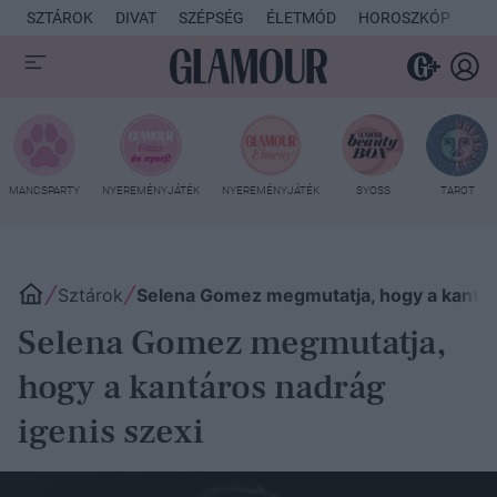
SZTÁROK
DIVAT
SZÉPSÉG
ÉLETMÓD
HOROSZKÓP
KU
MANCSPARTY
NYEREMÉNYJÁTÉK
NYEREMÉNYJÁTÉK
SYOSS
TAROT
Sztárok
Selena Gomez megmutatja, hogy a kantáro
Selena Gomez megmutatja,
hogy a kantáros nadrág
igenis szexi