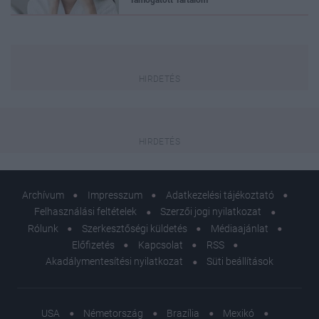
Támogatott Tartalom
Archívum
Impresszum
Adatkezelési tájékoztató
Felhasználási feltételek
Szerzői jogi nyilatkozat
Rólunk
Szerkesztőségi küldetés
Médiaajánlat
Előfizetés
Kapcsolat
RSS
Akadálymentesítési nyilatkozat
Süti beállítások
USA
Németország
Brazília
Mexikó