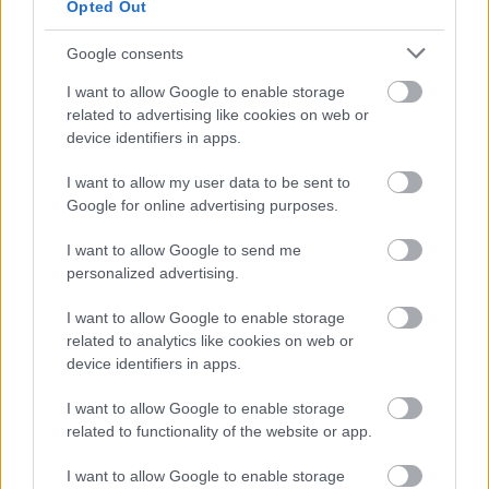
Opted Out
Küldés
Megosztás
Messengeren
Google consents
I want to allow Google to enable storage
Itt állíthatod be
, hogy a Google
related to advertising like cookies on web or
keresőben könnyebben megtaláld a
glamour.hu cikkeit
device identifiers in apps.
I want to allow my user data to be sent to
Google for online advertising purposes.
I want to allow Google to send me
personalized advertising.
I want to allow Google to enable storage
related to analytics like cookies on web or
device identifiers in apps.
I want to allow Google to enable storage
related to functionality of the website or app.
SELENA GOMEZ
KANTAROS-NADRAG
STÍLUS
I want to allow Google to enable storage