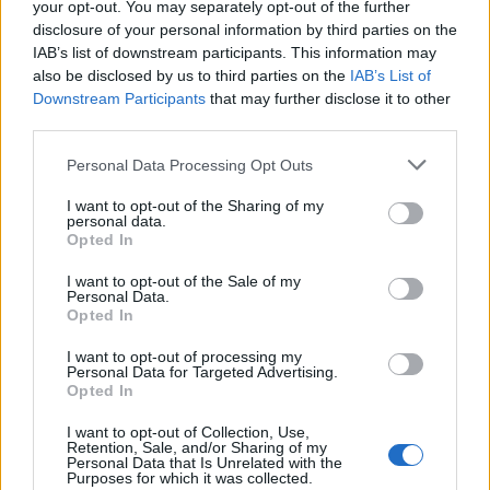
your opt-out. You may separately opt-out of the further
disclosure of your personal information by third parties on the
IAB’s list of downstream participants. This information may
also be disclosed by us to third parties on the
IAB’s List of
Downstream Participants
that may further disclose it to other
third parties.
Please note that this website/app uses one or more Google
Personal Data Processing Opt Outs
services and may gather and store information including but
not limited to your visit or usage behaviour. You may click to
I want to opt-out of the Sharing of my
personal data.
grant or deny consent to Google and its third-party tags to
Opted In
use your data for below specified purposes in below Google
consent section.
I want to opt-out of the Sale of my
Personal Data.
Opted In
I want to opt-out of processing my
Personal Data for Targeted Advertising.
Opted In
Selena Gomez
I want to opt-out of Collection, Use,
Fotó:
Northfoto
Retention, Sale, and/or Sharing of my
Personal Data that Is Unrelated with the
Purposes for which it was collected.