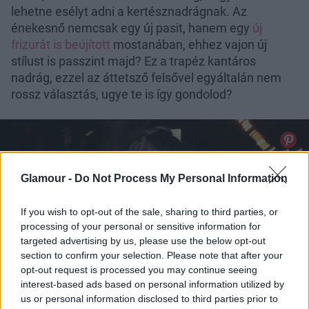
lehetne esélyt adni a kertésznadrágnak. Az
énekesnő nemcsak egy új pasit, hanem egy
új
frizurát is beújított
mostanában, ehhez vajon új
stílust is passzint majd? Ez a trapéz kantáros
nadrág, ezzel az áttetsző felsővel egyáltalán nem
rossz választás, ugye te is így gondolod?
Glamour -
Do Not Process My Personal Information
If you wish to opt-out of the sale, sharing to third parties, or
processing of your personal or sensitive information for
targeted advertising by us, please use the below opt-out
section to confirm your selection. Please note that after your
opt-out request is processed you may continue seeing
interest-based ads based on personal information utilized by
us or personal information disclosed to third parties prior to