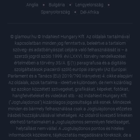
Anglia
Bulgária
Lengyelország
Spanyolország
Dél-Afrika
© glamour.hu © IndaNext Hungary Kft. Az oldalak tartalmával
kapcsolatban minden jog fenntartva, beleértve a tartalom
szöveg- és adatbányászat céljára való felhasználását is – a
szerzői jogról szóló 1999. évi LXXVI. törvény rendelkezései
értelmében a törvény 35/A. § (1) paragrafusa és a digitális
szolgáltatások piacairól szóló európai irányelv (Az Európai
Parlament és a Tanács (EU) 2019/790 Irányelve) 4. cikke alapján!
Az oldalak, azok tartalma - ideértve különösen, de nem kizárólag
az azokon közzétett szövegeket, grafikákat, képeket, fotókat,
hangfelvételeket és videókat stb. - az IndaNext Hungary Kft.
("Jogtulajdonos") kizárólagos jogosultsága alá esnek. Mindezek
minden és bármely felhasználása csak a Jogtulajdonos előzetes
írásbeli hozzájárulásával lehetséges. Az oldalról kivezető linkeken
elérhető tartalmakért a Jogtulajdonos semmilyen felelősséget,
helytállást nem vállal. A Jogtulajdonos pontos és hiteles
Wellness
információk közlésére, tájékoztatás megadására törekszik, de a
Head Sp