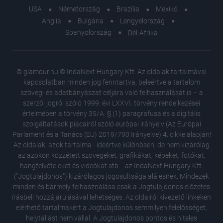
USA
Németország
Brazília
Mexikó
Anglia
Bulgária
Lengyelország
Spanyolország
Dél-Afrika
© glamour.hu © IndaNext Hungary Kft. Az oldalak tartalmával
kapcsolatban minden jog fenntartva, beleértve a tartalom
szöveg- és adatbányászat céljára való felhasználását is – a
szerzői jogról szóló 1999. évi LXXVI. törvény rendelkezései
értelmében a törvény 35/A. § (1) paragrafusa és a digitális
szolgáltatások piacairól szóló európai irányelv (Az Európai
Parlament és a Tanács (EU) 2019/790 Irányelve) 4. cikke alapján!
Az oldalak, azok tartalma - ideértve különösen, de nem kizárólag
az azokon közzétett szövegeket, grafikákat, képeket, fotókat,
hangfelvételeket és videókat stb. - az IndaNext Hungary Kft.
("Jogtulajdonos") kizárólagos jogosultsága alá esnek. Mindezek
minden és bármely felhasználása csak a Jogtulajdonos előzetes
írásbeli hozzájárulásával lehetséges. Az oldalról kivezető linkeken
elérhető tartalmakért a Jogtulajdonos semmilyen felelősséget,
helytállást nem vállal. A Jogtulajdonos pontos és hiteles
Ilyen az