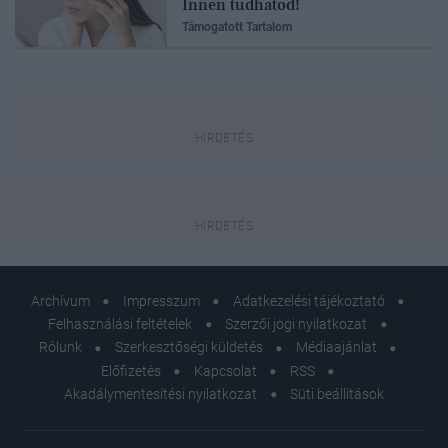
Innen tudhatod!
Támogatott Tartalom
Archívum
Impresszum
Adatkezelési tájékoztató
Felhasználási feltételek
Szerzői jogi nyilatkozat
Rólunk
Szerkesztőségi küldetés
Médiaajánlat
Előfizetés
Kapcsolat
RSS
Akadálymentesítési nyilatkozat
Süti beállítások