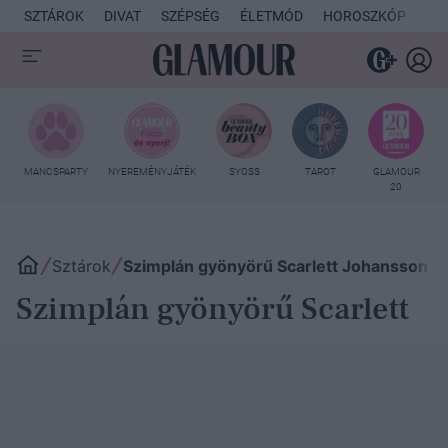
SZTÁROK
DIVAT
SZÉPSÉG
ÉLETMÓD
HOROSZKÓP
KU
MANCSPARTY
NYEREMÉNYJÁTÉK
SYOSS
TAROT
GLAMOUR
20
Sztárok
Szimplán gyönyörű Scarlett Johansson
Szimplán gyönyörű Scarlett