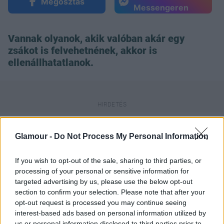
Megosztás
Messengeren
Vannak olyanok, akik valóban akár egy
zsákot is felvehetnének, akkor is
ellenállhatatlanok.
Glamour -
Do Not Process My Personal Information
Scarlett Johansson ebbe a típusba sorolható,
egyszerűen nem tud hibázni. Ez a fekete Calvin
If you wish to opt-out of the sale, sharing to third parties, or
Klein darab igazán nem túl látványos. Ettől
processing of your personal or sensitive information for
függetlenül a színésznő egyszerűen csodásan
targeted advertising by us, please use the below opt-out
mutat benne. Te is úgy gondolog, hogy Scarlett
section to confirm your selection. Please note that after your
tévedhetetlen a vörös szőnyegen?
opt-out request is processed you may continue seeing
interest-based ads based on personal information utilized by
Küldés
us or personal information disclosed to third parties prior to