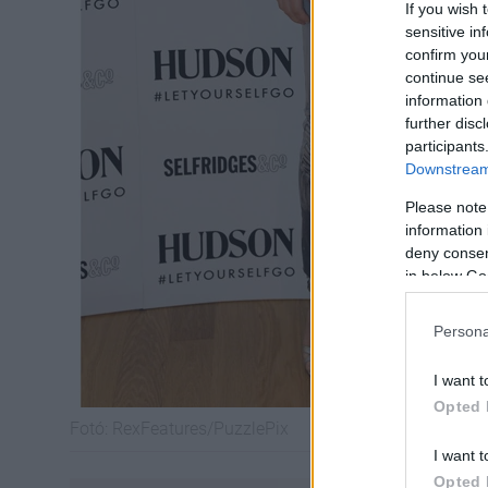
If you wish 
sensitive in
confirm you
continue se
information 
further disc
participants
Downstream 
Please note
information 
deny consent
in below Go
Persona
I want t
Opted 
Fotó:
RexFeatures/PuzzlePix
I want t
Opted 