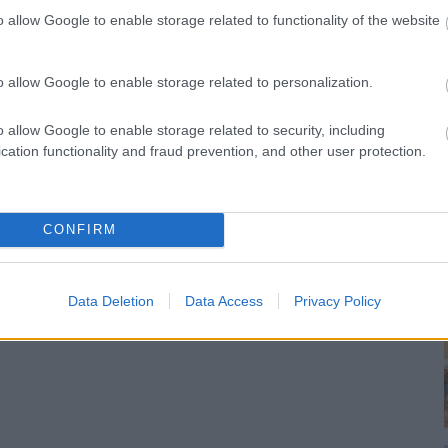
utatóján láthattuk, hogy a vörös
o allow Google to enable storage related to functionality of the website
y a vetkőzéstől sem riad vissza, most
iszen fehér blézere alatt csak egy nagy
o allow Google to enable storage related to personalization.
ger egyszerűen ultrasikkes, méltó a
o allow Google to enable storage related to security, including
cation functionality and fraud prevention, and other user protection.
sengeren
Pinterest
CONFIRM
nyebben megtaláld a glamour.hu
Data Deletion
Data Access
Privacy Policy