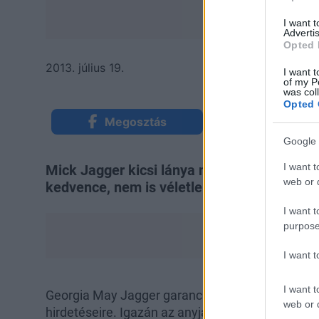
I want 
Advertis
Opted 
2013. július 19.
I want t
of my P
was col
Opted 
Megosztás
Küldés Mess
Google 
I want t
Mick Jagger kicsi lánya már több szezon 
web or d
kedvence, nem is véletlenül.
I want t
purpose
I want 
I want t
Georgia May Jagger garancia arra, hogy az ember
web or d
hirdetéseire. Igazán az anyja lánya, hiszen elké