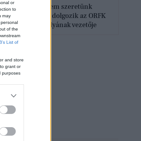
sonal or
„Egyszerűen nem szeretünk
ection to
veszíteni” - Így dolgozik az ORFK
ou may
 personal
Felderítő Osztályának vezetője
out of the
 downstream
B’s List of
er and store
to grant or
ed purposes