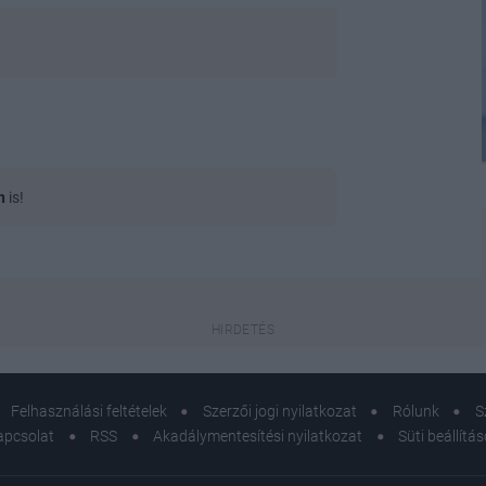
n
is!
Felhasználási feltételek
Szerzői jogi nyilatkozat
Rólunk
S
apcsolat
RSS
Akadálymentesítési nyilatkozat
Süti beállítá