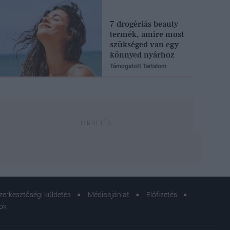
7 drogériás beauty
termék, amire most
szükséged van egy
könnyed nyárhoz
Támogatott Tartalom
zerkesztőségi küldetés
Médiaajánlat
Előfizetés
sok