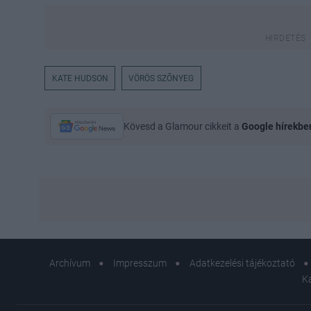
KATE HUDSON
VÖRÖS SZŐNYEG
Kövesd a Glamour cikkeit a
Google hírekbe
Archívum
Impresszum
Adatkezelési tájékoztató
K