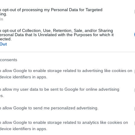
to opt-out of processing my Personal Data for Targeted
ing.
In
o opt-out of Collection, Use, Retention, Sale, and/or Sharing
ersonal Data that Is Unrelated with the Purposes for which it
lected.
Out
engeren
Pinterest
consents
o allow Google to enable storage related to advertising like cookies on
óta a Hudson farmermárka
evice identifiers in apps.
o allow my user data to be sent to Google for online advertising
s.
to allow Google to send me personalized advertising.
o allow Google to enable storage related to analytics like cookies on
ek felkapják a fejüket a cég
evice identifiers in apps.
pesztően szuggesztiv a divatfotókon.