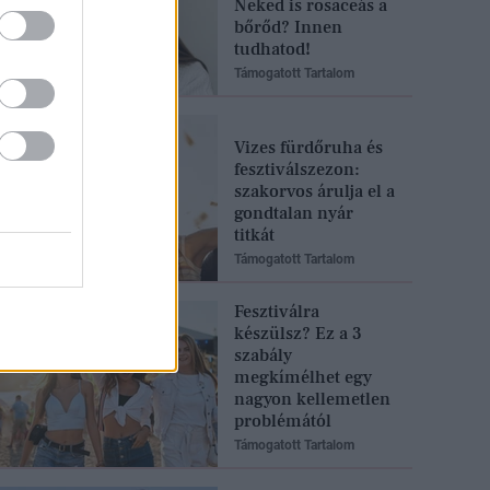
Neked is rosaceás a
bőrőd? Innen
tudhatod!
Támogatott Tartalom
Vizes fürdőruha és
fesztiválszezon:
szakorvos árulja el a
gondtalan nyár
titkát
Támogatott Tartalom
Fesztiválra
készülsz? Ez a 3
szabály
megkímélhet egy
nagyon kellemetlen
problémától
Támogatott Tartalom