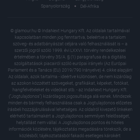
Spanyolország
Dél-Afrika
© glamour.hu © IndaNext Hungary Kft. Az oldalak tartalmával
kapcsolatban minden jog fenntartva, beleértve a tartalom
szöveg- és adatbányászat céljára való felhasználását is – a
szerzői jogról szóló 1999. évi LXXVI. törvény rendelkezései
értelmében a törvény 35/A. § (1) paragrafusa és a digitális
szolgáltatások piacairól szóló európai irányelv (Az Európai
Parlament és a Tanács (EU) 2019/790 Irányelve) 4. cikke alapján!
Az oldalak, azok tartalma - ideértve különösen, de nem kizárólag
az azokon közzétett szövegeket, grafikákat, képeket, fotókat,
hangfelvételeket és videókat stb. - az IndaNext Hungary Kft.
("Jogtulajdonos") kizárólagos jogosultsága alá esnek. Mindezek
minden és bármely felhasználása csak a Jogtulajdonos előzetes
írásbeli hozzájárulásával lehetséges. Az oldalról kivezető linkeken
elérhető tartalmakért a Jogtulajdonos semmilyen felelősséget,
helytállást nem vállal. A Jogtulajdonos pontos és hiteles
Másodsz
információk közlésére, tájékoztatás megadására törekszik, de a
itt van 
közlésből, tájékoztatásból fakadó esetleges károkért