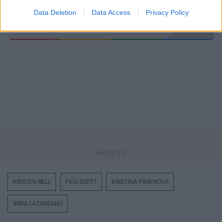
Data Deletion
Data Access
Privacy Policy
Itt állíthatod be
, hogy a Google
keresőben könnyebben megtaláld a
glamour.hu cikkeit
KRISTEN BELL
FIÚS SZETT
KRISTINA PIMENOVA
IRINA LAZAREANU