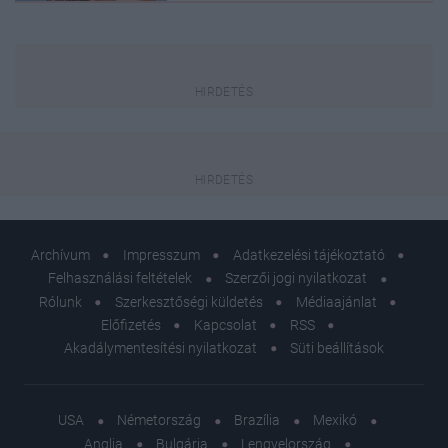
Archívum
Impresszum
Adatkezelési tájékoztató
Felhasználási feltételek
Szerzői jogi nyilatkozat
Rólunk
Szerkesztőségi küldetés
Médiaajánlat
Előfizetés
Kapcsolat
RSS
Akadálymentesítési nyilatkozat
Süti beállítások
USA
Németország
Brazília
Mexikó
Anglia
Bulgária
Lengyelország