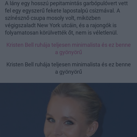
A lány egy hosszú pepitamintás garbópulóvert vett
fel egy egyszerű fekete lapostalpú csizmával. A
színésznő csupa mosoly volt, miközben
végigszaladt New York utcáin, és a rajongók is
folyamatosan körülvették őt, nem is véletlenül.
Kristen Bell ruhája teljesen minimalista és ez benne
a gyönyörű
Kristen Bell ruhája teljesen minimalista és ez benne
a gyönyörű