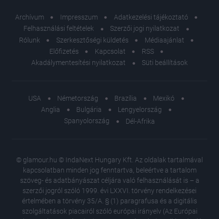
Archívum
Impresszum
Adatkezelési tájékoztató
Felhasználási feltételek
Szerzői jogi nyilatkozat
Rólunk
Szerkesztőségi küldetés
Médiaajánlat
Előfizetés
Kapcsolat
RSS
Akadálymentesítési nyilatkozat
Süti beállítások
USA
Németország
Brazília
Mexikó
Anglia
Bulgária
Lengyelország
Spanyolország
Dél-Afrika
© glamour.hu © IndaNext Hungary Kft. Az oldalak tartalmával
kapcsolatban minden jog fenntartva, beleértve a tartalom
szöveg- és adatbányászat céljára való felhasználását is – a
szerzői jogról szóló 1999. évi LXXVI. törvény rendelkezései
értelmében a törvény 35/A. § (1) paragrafusa és a digitális
szolgáltatások piacairól szóló európai irányelv (Az Európai