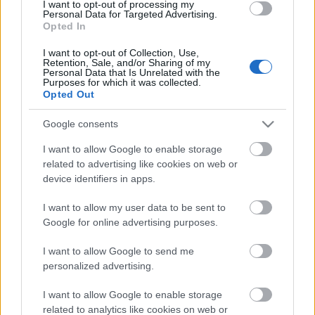
I want to opt-out of processing my
Personal Data for Targeted Advertising.
11:01
Férjhez ment a Spice Girls sztárja: Mel B
Opted In
álomszép ruhában mondott igent 13 évvel
fiatalabb férjének
I want to opt-out of Collection, Use,
Retention, Sale, and/or Sharing of my
09:31
Personal Data that Is Unrelated with the
Purposes for which it was collected.
Opted Out
Google consents
I want to allow Google to enable storage
related to advertising like cookies on web or
device identifiers in apps.
„Kevésszer
ütöttek meg gyerekként, de az összes pofonra
I want to allow my user data to be sent to
emlékszem” – A fizikai fegyelmezés öröksége
Google for online advertising purposes.
generációról generációra
I want to allow Google to send me
07:31
Egy légiutaskísérő elárulta: elképesztő,
personalized advertising.
mekkora a különbség az itthoni és a közel-
keleti légitársaságok között
I want to allow Google to enable storage
related to analytics like cookies on web or
07:01
Napi horoszkóp: A Bak kapcsolata