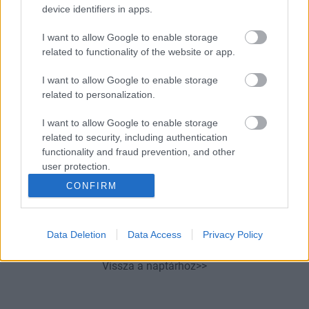
device identifiers in apps.
elmélyülhet, a Vízöntő rátalálhat a nagy Ő-re -
július 6.
I want to allow Google to enable storage
06:31
A kávé évekkel meghosszabbíthatja az
related to functionality of the website or app.
életedet, de csak akkor, ha így iszod
I want to allow Google to enable storage
06:01
related to personalization.
I want to allow Google to enable storage
related to security, including authentication
functionality and fraud prevention, and other
user protection.
CONFIRM
11:11 – A
spirituális red flag, amiről senki nem beszél
Data Deletion
Data Access
Privacy Policy
Vissza a naptárhoz>>