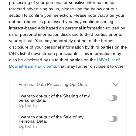
14:01
Heti horoszkóp: Ezeknek a csillagjegyeknek
processing of your personal or sensitive information for
targeted advertising by us, please use the below opt-out
fordulat várható a szerelmi életében - július 7-
section to confirm your selection. Please note that after your
13
opt-out request is processed you may continue seeing
13:32
interest-based ads based on personal information utilized by
us or personal information disclosed to third parties prior to
your opt-out. You may separately opt-out of the further
disclosure of your personal information by third parties on the
IAB’s list of downstream participants. This information may
also be disclosed by us to third parties on the
IAB’s List of
Downstream Participants
that may further disclose it to other
third parties.
„Sokszor
nem lehet jól választani, csak választani” -
Please note that this website/app uses one or more Google
Personal Data Processing Opt Outs
interjú a Friss Csillag idei díjazottjaival
services and may gather and store information including but
not limited to your visit or usage behaviour. You may click to
I want to opt-out of the Sharing of my
13:01
György hercegre brutális királyi hagyomány
personal data.
grant or deny consent to Google and its third-party tags to
várhat: Vilmos herceg is átesett ezen a véres
Opted In
use your data for below specified purposes in below Google
rituálén
consent section.
I want to opt-out of the Sale of my
12:02
Dua Lipa rizikós pucérruhát vállalt be:
Personal Data.
Opted In
átlátszó kreációban vonzotta magára a
tekinteteket