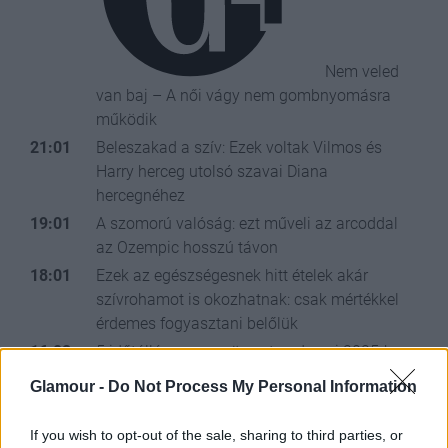
Nem veled
van baj – A női vágy nem gombnyomásra
működik
21:01
Beleszakad a szív: Ezek voltak Vilmos és
Harry herceg utolsó szavai Diana
hercegnéhez
19:01
A szomorú valóság: ezt műveli az arcoddal
az Ozempic hosszú távon
18:01
Ezek az egészségesnek hitt ételek akár
szívrohamot is okozhatnak: csak mértékkel
érdemes fogyasztani belőlük
16:02
5 időtálló napszemüveg trend, ami 2025-ben
is tarol
Glamour -
Do Not Process My Personal Information
15:01
Szulák Andrea: „Én nem vagyok erős, én csak
túlélő vagyok”
If you wish to opt-out of the sale, sharing to third parties, or