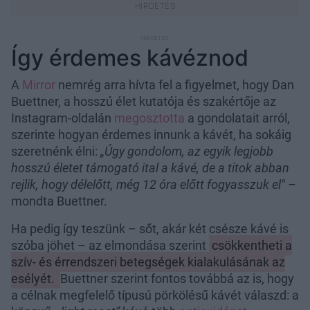
Így érdemes kávéznod
A
Mirror
nemrég arra hívta fel a figyelmet, hogy Dan
Buettner, a hosszú élet kutatója és szakértője az
Instagram-oldalán
megosztotta
a gondolatait arról,
szerinte hogyan érdemes innunk a kávét, ha sokáig
szeretnénk élni:
„Úgy gondolom, az egyik legjobb
hosszú életet támogató ital a kávé, de a titok abban
rejlik, hogy délelőtt, még 12 óra előtt fogyasszuk el"
–
mondta Buettner.
Ha pedig így teszünk – sőt, akár két csésze kávé is
szóba jöhet – az elmondása szerint
csökkentheti a
szív- és érrendszeri betegségek kialakulásának az
esélyét.
Buettner szerint fontos továbbá az is, hogy
a célnak megfelelő típusú pörkölésű kávét válaszd: a