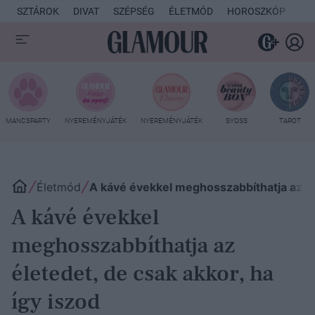
SZTÁROK
DIVAT
SZÉPSÉG
ÉLETMÓD
HOROSZKÓP
KU
MANCSPARTY
NYEREMÉNYJÁTÉK
NYEREMÉNYJÁTÉK
SYOSS
TAROT
Életmód
A kávé évekkel meghosszabbíthatja az éle
A kávé évekkel
meghosszabbíthatja az
életedet, de csak akkor, ha
így iszod