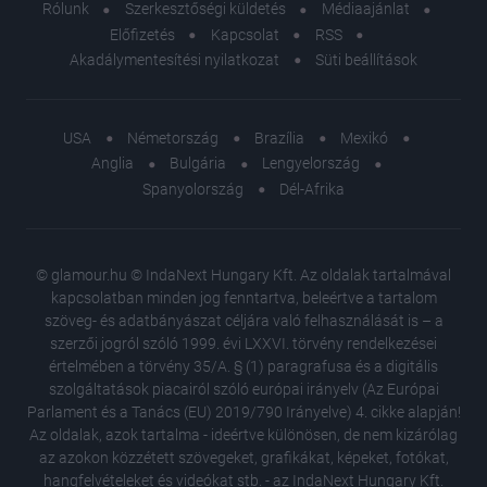
Rólunk
Szerkesztőségi küldetés
Médiaajánlat
Előfizetés
Kapcsolat
RSS
Akadálymentesítési nyilatkozat
Süti beállítások
USA
Németország
Brazília
Mexikó
Anglia
Bulgária
Lengyelország
Spanyolország
Dél-Afrika
© glamour.hu © IndaNext Hungary Kft. Az oldalak tartalmával
kapcsolatban minden jog fenntartva, beleértve a tartalom
szöveg- és adatbányászat céljára való felhasználását is – a
szerzői jogról szóló 1999. évi LXXVI. törvény rendelkezései
értelmében a törvény 35/A. § (1) paragrafusa és a digitális
szolgáltatások piacairól szóló európai irányelv (Az Európai
Parlament és a Tanács (EU) 2019/790 Irányelve) 4. cikke alapján!
Az oldalak, azok tartalma - ideértve különösen, de nem kizárólag
az azokon közzétett szövegeket, grafikákat, képeket, fotókat,
hangfelvételeket és videókat stb. - az IndaNext Hungary Kft.