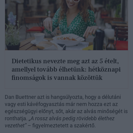
Dietetikus nevezte meg azt az 5 ételt,
amellyel tovább élhetünk: hétköznapi
finomságok is vannak közöttük
Dan Buettner azt is hangsúlyozta, hogy a délutáni
vagy esti kávéfogyasztás már nem hozza ezt az
egészségügyi előnyt, sőt, akár az alvás minőségét is
ronthatja.
„A rossz alvás pedig rövidebb élethez
vezethet”
– figyelmeztetett a szakértő.