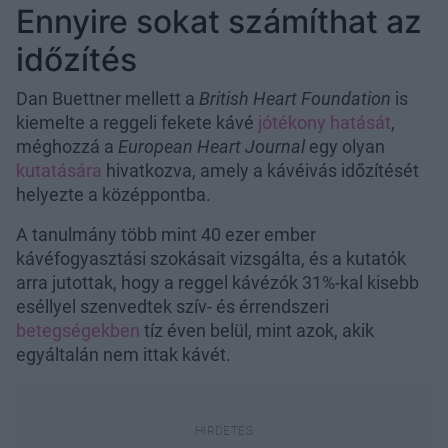
Ennyire sokat számíthat az
időzítés
Dan Buettner mellett a
British Heart Foundation
is
kiemelte a reggeli fekete kávé
jótékony hatását
,
méghozzá a
European Heart Journal
egy olyan
kutatására
hivatkozva, amely a kávéivás időzítését
helyezte a középpontba.
A tanulmány több mint 40 ezer ember
kávéfogyasztási szokásait vizsgálta, és a kutatók
arra jutottak, hogy a reggel kávézók 31%-kal kisebb
eséllyel szenvedtek szív- és érrendszeri
betegségekben
tíz éven belül, mint azok, akik
egyáltalán nem ittak kávét.