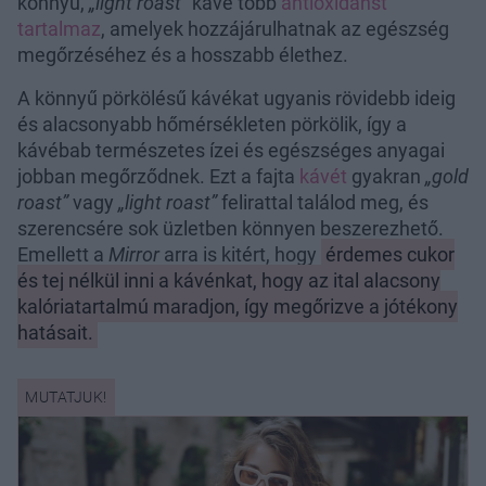
könnyű,
„light roast”
kávé több
antioxidánst
tartalmaz
, amelyek hozzájárulhatnak az egészség
megőrzéséhez és a hosszabb élethez.
A könnyű pörkölésű kávékat ugyanis rövidebb ideig
és alacsonyabb hőmérsékleten pörkölik, így a
kávébab természetes ízei és egészséges anyagai
jobban megőrződnek. Ezt a fajta
kávét
gyakran
„gold
roast”
vagy
„light roast”
felirattal találod meg, és
szerencsére sok üzletben könnyen beszerezhető.
Emellett a
Mirror
arra is kitért, hogy
érdemes cukor
és tej nélkül inni a kávénkat, hogy az ital alacsony
kalóriatartalmú maradjon, így megőrizve a jótékony
hatásait.