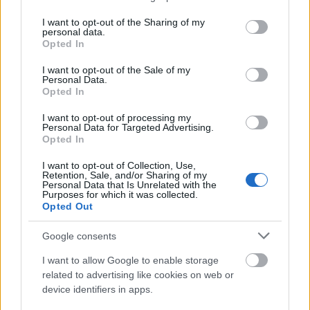
services and may gather and store information including but
not limited to your visit or usage behaviour. You may click to
I want to opt-out of the Sharing of my
Ami a még megfelelőnek mondható mennyiséget
personal data.
grant or deny consent to Google and its third-party tags to
illeti,
a szakértők általában, egy átlagos felnőtt
Opted In
use your data for below specified purposes in below Google
esetében biztonságosnak tartják a napi három-négy
consent section.
I want to opt-out of the Sale of my
csésze kávét, amely nagyjából 400 mg koffeinnek
Personal Data.
felel meg
(ennél több koffein bevitele naponta
Opted In
összességében sem ajánlott), de egészséges
I want to opt-out of processing my
életmód mellett érdemes beilleszteni,
Personal Data for Targeted Advertising.
Opted In
kiegyensúlyozott étrenddel és rendszeres
mozgással kiegészítve.
I want to opt-out of Collection, Use,
Retention, Sale, and/or Sharing of my
Personal Data that Is Unrelated with the
Purposes for which it was collected.
Opted Out
Google consents
I want to allow Google to enable storage
related to advertising like cookies on web or
device identifiers in apps.