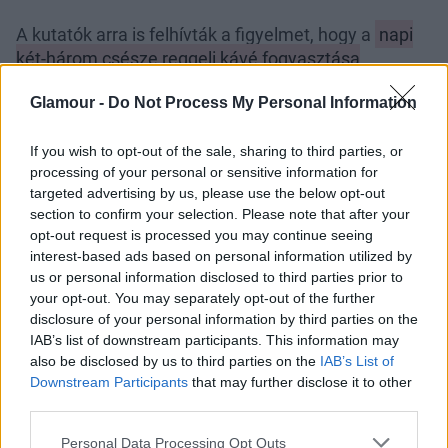
A kutatók arra is felhívták a figyelmet, hogy a
napi
két-három csésze reggeli kávé fogyasztása
jelentette a legnagyobb védelmet
: az ilyen
Glamour -
Do Not Process My Personal Information
rendszerességgel kávézók közel feleakkora eséllyel
haltak meg szív- vagy keringési betegségben, mint
If you wish to opt-out of the sale, sharing to third parties, or
akik nem ittak kávét.
processing of your personal or sensitive information for
A mértékletességről se
targeted advertising by us, please use the below opt-out
section to confirm your selection. Please note that after your
feledkezz meg
opt-out request is processed you may continue seeing
interest-based ads based on personal information utilized by
Mindezek mellett természetesen érdemes figyelni a
us or personal information disclosed to third parties prior to
your opt-out. You may separately opt-out of the further
mértékletességre
is, hiszen a túlzott
disclosure of your personal information by third parties on the
kávéfogyasztás kellemetlen mellékhatásokat,
IAB’s list of downstream participants. This information may
például fokozott
szorongást
, fejfájást, szívdobogás-
also be disclosed by us to third parties on the
IAB’s List of
érzést vagy
refluxot
okozhat – emelete ki a
Mirror
,
Downstream Participants
that may further disclose it to other
hozzátéve, hogy a kávéfogyasztás a kávé vízhajtó
third parties.
hatása miatt a mosdó gyakoribb felkereséséhez is
Please note that this website/app uses one or more Google
Personal Data Processing Opt Outs
vezethet.