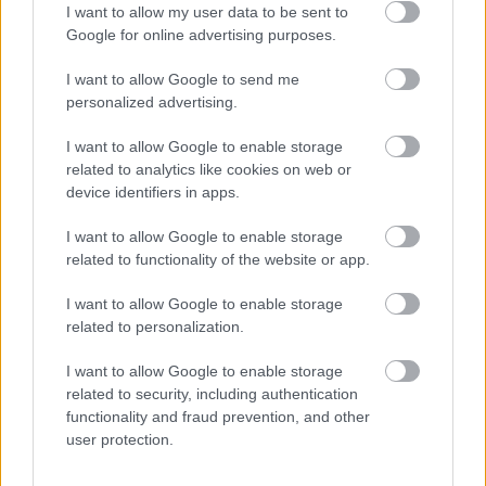
I want to allow my user data to be sent to
Google for online advertising purposes.
I want to allow Google to send me
personalized advertising.
Egy 100 éves nő szerint ez a
I want to allow Google to enable storage
szuperétel a hosszú élet titka - nem,
related to analytics like cookies on web or
device identifiers in apps.
nem az, amire először gondolnál
I want to allow Google to enable storage
related to functionality of the website or app.
Ha tehát
reggelente
kávézol, ne csak az ízére,
hanem az egészségedre is gondolj! Egy egyszerű
I want to allow Google to enable storage
csésze fekete, cukor nélküli kávé az egyik legjobb
related to personalization.
támogatód lehet, ha hosszú, aktív életre vágysz, de
I want to allow Google to enable storage
minden esetben elsősorban a te tested igényeit, a
related to security, including authentication
saját egészségi állapotodat vedd figyelembe, és az
functionality and fraud prevention, and other
alapján dönts arról, hogy kávézol-e, és ha igen,
user protection.
pontosan milyen kávéból és mennyit iszol!