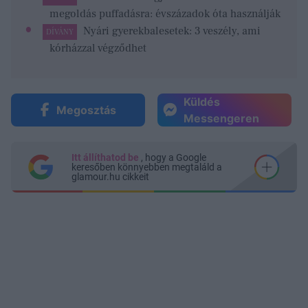
megoldás puffadásra: évszázadok óta használják
Nyári gyerekbalesetek: 3 veszély, ami
DÍVÁNY
kórházzal végződhet
Küldés
Megosztás
Messengeren
Itt állíthatod be
, hogy a Google
keresőben könnyebben megtaláld a
glamour.hu cikkeit