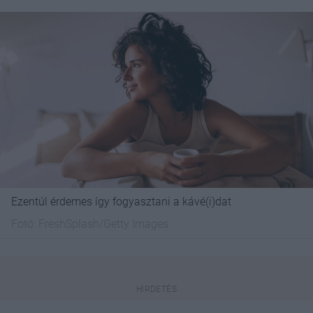
Ezentúl érdemes így fogyasztani a kávé(i)dat
Fotó:
FreshSplash/Getty Images