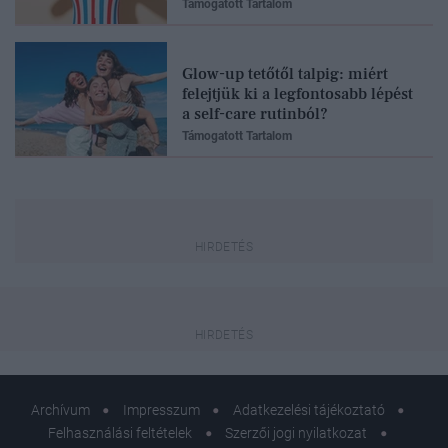
Támogatott Tartalom
Glow-up tetőtől talpig: miért
felejtjük ki a legfontosabb lépést
a self-care rutinból?
Támogatott Tartalom
Archívum
Impresszum
Adatkezelési tájékoztató
Felhasználási feltételek
Szerzői jogi nyilatkozat