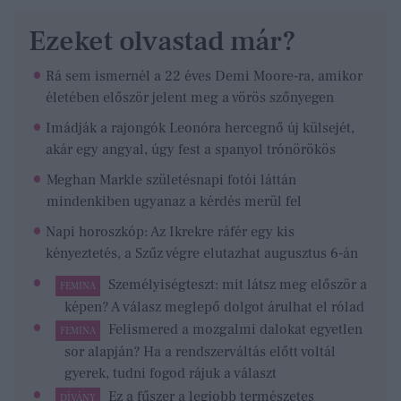
Ezeket olvastad már?
Rá sem ismernél a 22 éves Demi Moore-ra, amikor
életében először jelent meg a vörös szőnyegen
Imádják a rajongók Leonóra hercegnő új külsejét,
akár egy angyal, úgy fest a spanyol trónörökös
Meghan Markle születésnapi fotói láttán
mindenkiben ugyanaz a kérdés merül fel
Napi horoszkóp: Az Ikrekre ráfér egy kis
kényeztetés, a Szűz végre elutazhat augusztus 6-án
Személyiségteszt: mit látsz meg először a
FEMINA
képen? A válasz meglepő dolgot árulhat el rólad
Felismered a mozgalmi dalokat egyetlen
FEMINA
sor alapján? Ha a rendszerváltás előtt voltál
gyerek, tudni fogod rájuk a választ
Ez a fűszer a legjobb természetes
DÍVÁNY