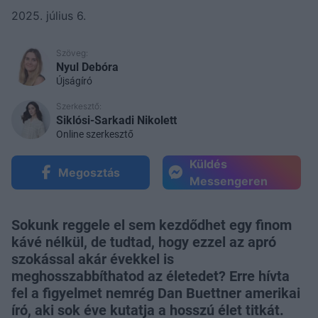
2025. július 6.
Szöveg:
Nyul Debóra
Újságíró
Szerkesztő:
Siklósi-Sarkadi Nikolett
Online szerkesztő
Küldés
Megosztás
Messengeren
Sokunk reggele el sem kezdődhet egy finom
kávé nélkül, de tudtad, hogy ezzel az apró
szokással akár évekkel is
meghosszabbíthatod az életedet? Erre hívta
fel a figyelmet nemrég Dan Buettner amerikai
író, aki sok éve kutatja a hosszú élet titkát.