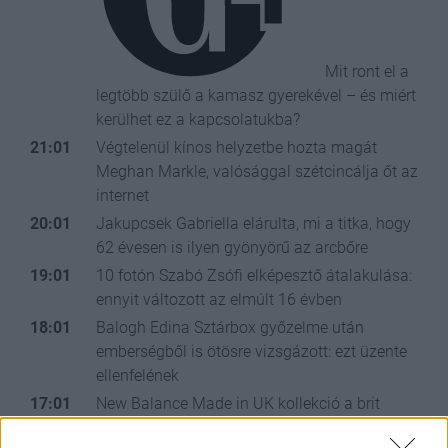
Mit ront el a
legtöbb szülő a kamasz gyerekével – és miért
kerülhet ez a kapcsolatukba?
21:01
Végtelenül kínos helyzetbe hozta magát
Meghan Markle, valósággal szétcincálja őt az
internet
20:01
Jakupcsek Gabriella elárulta, mi a titka, hogy
62 évesen is ilyen gyönyörű az arcbőre
19:01
10 fotón Szabó Zsófi elképesztő átalakulása:
ennyit változott az elmúlt 16 évben
18:01
Balogh Edina Sztárbox győzelme után
emberségből is ötösre vizsgázott: ezt üzente
ellenfelének
17:01
New Balance Made in UK kollekció a brit
kézművesség örökségének ünneplése