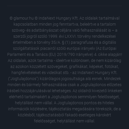
© glamour.hu © IndaNext Hungary Kft. Az oldalak tartalmával
kapcsolatban minden jog fenntartva, beleértve a tartalom
szöveg- és adatbányászat céljára való felhasználását is – a
szerzői jogról szóló 1999. évi LXXVI. törvény rendelkezései
értelmében a törvény 35/A. § (1) paragrafusa és a digitális
szolgáltatások piacairól szóló európai irányelv (Az Európai
Parlament és a Tanács (EU) 2019/790 Irányelve) 4. cikke alapján!
Az oldalak, azok tartalma - ideértve különösen, de nem kizárólag
az azokon közzétett szövegeket, grafikákat, képeket, fotókat,
hangfelvételeket és videókat stb. - az IndaNext Hungary Kft.
("Jogtulajdonos") kizárólagos jogosultsága alá esnek. Mindezek
minden és bármely felhasználása csak a Jogtulajdonos előzetes
írásbeli hozzájárulásával lehetséges. Az oldalról kivezető linkeken
elérhető tartalmakért a Jogtulajdonos semmilyen felelősséget,
helytállást nem vállal. A Jogtulajdonos pontos és hiteles
információk közlésére, tájékoztatás megadására törekszik, de a
közlésből, tájékoztatásból fakadó esetleges károkért
felelősséget, helytállást nem vállal.