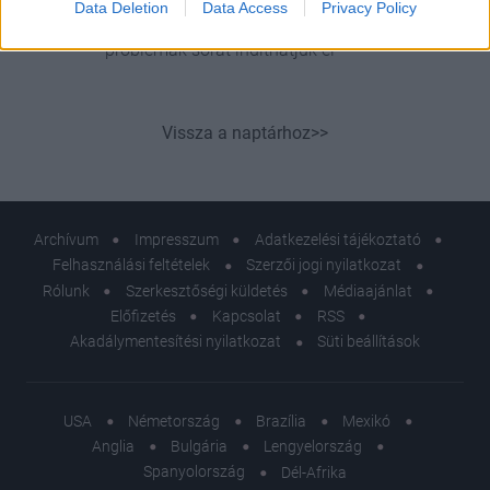
Data Deletion
Data Access
Privacy Policy
koktéllal emésztési és egészségügyi
problémák sorát indíthatjuk el
Vissza a naptárhoz>>
Archívum
Impresszum
Adatkezelési tájékoztató
Felhasználási feltételek
Szerzői jogi nyilatkozat
Rólunk
Szerkesztőségi küldetés
Médiaajánlat
Előfizetés
Kapcsolat
RSS
Akadálymentesítési nyilatkozat
Süti beállítások
USA
Németország
Brazília
Mexikó
Anglia
Bulgária
Lengyelország
Spanyolország
Dél-Afrika