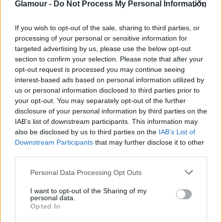
16:02
6 vitamin, amire szüksége van a
Glamour -
Do Not Process My Personal Information
szervezetednek, hogy átvészelje az őszt
betegség nélkül
If you wish to opt-out of the sale, sharing to third parties, or
processing of your personal or sensitive information for
15:01
Katalin hercegné és Donald Trump
targeted advertising by us, please use the below opt-out
találkozása rávilágított egy fontos részletre:
section to confirm your selection. Please note that after your
te észrevetted?
opt-out request is processed you may continue seeing
14:01
Angelina Jolie királynőként tündökölt a vörös
interest-based ads based on personal information utilized by
us or personal information disclosed to third parties prior to
szőnyegen, testhez simuló ruhájában óriási
your opt-out. You may separately opt-out of the further
feltűnést keltett
disclosure of your personal information by third parties on the
13:32
IAB’s list of downstream participants. This information may
also be disclosed by us to third parties on the
IAB’s List of
Downstream Participants
that may further disclose it to other
third parties.
Please note that this website/app uses one or more Google
Personal Data Processing Opt Outs
services and may gather and store information including but
not limited to your visit or usage behaviour. You may click to
I want to opt-out of the Sharing of my
Az úttörő
personal data.
grant or deny consent to Google and its third-party tags to
Opted In
magyar nyelvésznő, akinek munkájáról
use your data for below specified purposes in below Google
valószínűleg most olvasol először