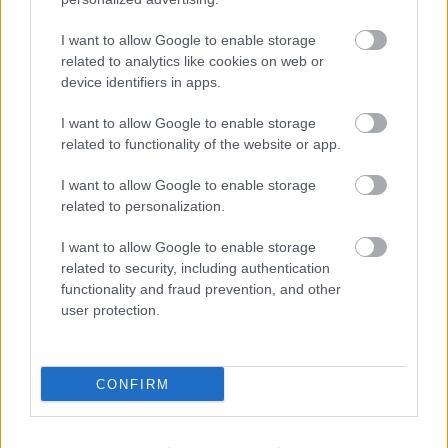
Tényleg
I want to allow Google to enable storage
szükségünk van bugyira? – A Nődokik
related to analytics like cookies on web or
nőgyógyásza válaszol
device identifiers in apps.
07:31
A kezeden és a lábadon is észreveheted a
I want to allow Google to enable storage
csendes gyilkos jeleit
related to functionality of the website or app.
07:01
Napi horoszkóp: a Szűz vigyázzon a pénzére,
a Bak álljon két lábbal a földön - szeptember
I want to allow Google to enable storage
23.
related to personalization.
06:31
Soha többé nem puffadsz a hüvelyesektől, ha
I want to allow Google to enable storage
így készíted el őket
related to security, including authentication
06:01
functionality and fraud prevention, and other
user protection.
CONFIRM
Már egy