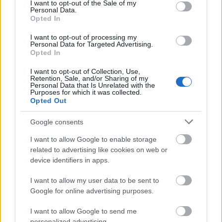
consent section.
I want to opt-out of the Sale of my
Personal Data.
13:01
6 apró, de hatásos módszer, ami megvéd a
Opted In
kiégés ellen a pszichológus szerint
I want to opt-out of processing my
12:03
Emma Watson valami álomszép legújabb
Personal Data for Targeted Advertising.
címlapján, így még sosem láthattad a Harry
Opted In
Potter-filmek színésznőjét
I want to opt-out of Collection, Use,
11:05
Szabó Zsófi gyerekkori fotójától a
Retention, Sale, and/or Sharing of my
Personal Data that Is Unrelated with the
legkeményebb szív is felolvad majd
Purposes for which it was collected.
Opted Out
10:40
Nem kér semmit, de mindenét odaadná érted
– Így változtatja meg egy kutya az életed
Google consents
10:06
Palvin Barbara csipkés pucérruhában hódít,
I want to allow Google to enable storage
lélegzetelállítóan szép a magyar modell
related to advertising like cookies on web or
09:31
device identifiers in apps.
I want to allow my user data to be sent to
Google for online advertising purposes.
I want to allow Google to send me
personalized advertising.