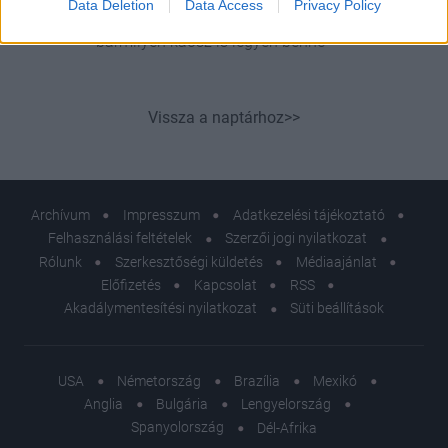
Data Deletion
Data Access
Privacy Policy
módszer, ami szinte újraindítja az agyad,
bármilyen káosz is legyen benne
Vissza a naptárhoz>>
Archívum
Impresszum
Adatkezelési tájékoztató
Felhasználási feltételek
Szerzői jogi nyilatkozat
Rólunk
Szerkesztőségi küldetés
Médiaajánlat
Előfizetés
Kapcsolat
RSS
Akadálymentesítési nyilatkozat
Süti beállítások
USA
Németország
Brazília
Mexikó
Anglia
Bulgária
Lengyelország
Spanyolország
Dél-Afrika