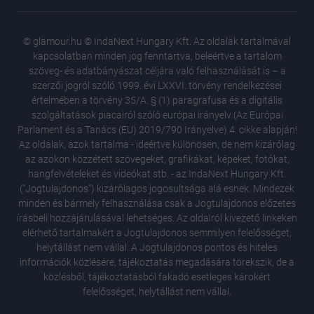
© glamour.hu © IndaNext Hungary Kft. Az oldalak tartalmával
kapcsolatban minden jog fenntartva, beleértve a tartalom
szöveg- és adatbányászat céljára való felhasználását is – a
szerzői jogról szóló 1999. évi LXXVI. törvény rendelkezései
értelmében a törvény 35/A. § (1) paragrafusa és a digitális
szolgáltatások piacairól szóló európai irányelv (Az Európai
Parlament és a Tanács (EU) 2019/790 Irányelve) 4. cikke alapján!
Az oldalak, azok tartalma - ideértve különösen, de nem kizárólag
az azokon közzétett szövegeket, grafikákat, képeket, fotókat,
hangfelvételeket és videókat stb. - az IndaNext Hungary Kft.
("Jogtulajdonos") kizárólagos jogosultsága alá esnek. Mindezek
minden és bármely felhasználása csak a Jogtulajdonos előzetes
írásbeli hozzájárulásával lehetséges. Az oldalról kivezető linkeken
elérhető tartalmakért a Jogtulajdonos semmilyen felelősséget,
helytállást nem vállal. A Jogtulajdonos pontos és hiteles
információk közlésére, tájékoztatás megadására törekszik, de a
közlésből, tájékoztatásból fakadó esetleges károkért
felelősséget, helytállást nem vállal.