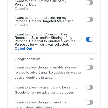
I want to opt-out of the Sale of my
Personal Data.
felperzseli a 2025-ös Victoria's Secret kifutóját
Opted In
12:02
Jasmine Tookes 9 hónapos terhesen,
I want to opt-out of processing my
meztelenruhában nyitotta meg a Victoria's
Personal Data for Targeted Advertising.
Secret Show-t
Opted In
11:01
Palvin Barbara törött lábbal vonult végig a
I want to opt-out of Collection, Use,
Victoria's Secret kifutóján: te megmondanád a
Retention, Sale, and/or Sharing of my
Personal Data that Is Unrelated with the
fotói alapján?
Purposes for which it was collected.
Opted Out
10:32
Illat, ami rólad mesél – így válaszd ki az
aromát, ami a személyiségedet tükrözi
Google consents
10:01
Kiderült, mi okozta Diane Keaton halálát:
családja jelentette be a megdöbbentő hírt
I want to allow Google to enable storage
related to advertising like cookies on web or
09:31
device identifiers in apps.
I want to allow my user data to be sent to
Google for online advertising purposes.
I want to allow Google to send me
personalized advertising.