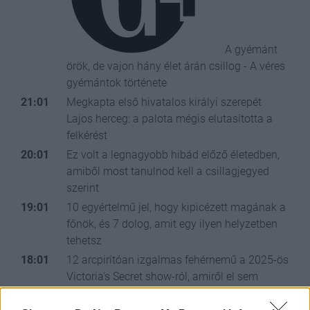
A gyémánt
örök, de vajon hány élet árán csillog - A véres
gyémántok története
21:01
Megkapta első hivatalos királyi szerepét
Lajos herceg: a palota mégis elutasította a
felkérést
20:01
Ez volt a legnagyobb hibád előző életedben,
amiből most tanulnod kell a csillagjegyed
szerint
19:01
10 egyértelmű jel, hogy kipicézett magának a
főnök, és 7 dolog, amit egy ilyen helyzetben
tehetsz
18:01
12 arcpirítóan izgalmas fehérnemű a 2025-ös
Victoria's Secret show-ról, amiről el sem
hiszed, hogy létezik