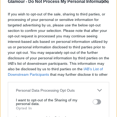
16:01
Ismerd meg a roma művészet és aktivizmus
Glamour -
Do Not Process My Personal Information
közösségépítő erejét!
If you wish to opt-out of the sale, sharing to third parties, or
15:01
Megmutatta izmos testét Jennifer Aniston:
processing of your personal or sensitive information for
elképesztő formában van az 56 éves
targeted advertising by us, please use the below opt-out
színésznő
section to confirm your selection. Please note that after your
14:01
Dylan Sprouse úgy rajong feleségéért,
opt-out request is processed you may continue seeing
ahogyan arra minden nő vágyik: így reagált,
interest-based ads based on personal information utilized by
amikor meglátta Palvin Barbarát a kifutón
us or personal information disclosed to third parties prior to
your opt-out. You may separately opt-out of the further
13:32
disclosure of your personal information by third parties on the
IAB’s list of downstream participants. This information may
also be disclosed by us to third parties on the
IAB’s List of
Downstream Participants
that may further disclose it to other
third parties.
Please note that this website/app uses one or more Google
Personal Data Processing Opt Outs
services and may gather and store information including but
A meztelen
not limited to your visit or usage behaviour. You may click to
I want to opt-out of the Sharing of my
Demi Moore és az ikonikus Michelle Obama
personal data.
grant or deny consent to Google and its third-party tags to
Opted In
is állt már fényképezőgépe előtt
use your data for below specified purposes in below Google
13:01
10 retinába égő fotó, ahogy Palvin Barbara
consent section.