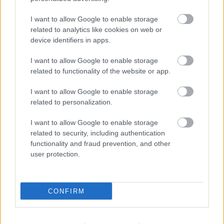
Nem a
I want to allow Google to enable storage
hűtlenség, hanem a külön kassza teszi tönkre
related to analytics like cookies on web or
a legtöbb kapcsolatot? Szakértővel
device identifiers in apps.
beszélgettünk
07:31
Gáspár Evelin elárulta, kivel szeretne
I want to allow Google to enable storage
related to functionality of the website or app.
megküzdeni a Sztárbox döntőjében
07:01
Napi horoszkóp: A Mérleg utazgasson, az
I want to allow Google to enable storage
Oroszlán a csúcsra juthat - október 16.
related to personalization.
06:31
5 hátborzongató Netflix sorozat, ha érdekelt
I want to allow Google to enable storage
az Ed Gein-sztori
related to security, including authentication
06:01
functionality and fraud prevention, and other
user protection.
CONFIRM
A pár perces