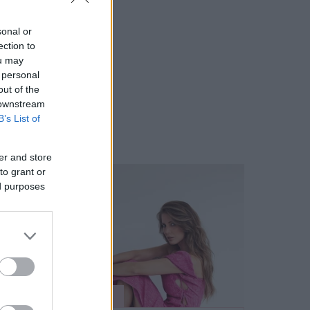
sonal or
ection to
ou may
 personal
out of the
 downstream
B’s List of
er and store
to grant or
ed purposes
KULTÚRA