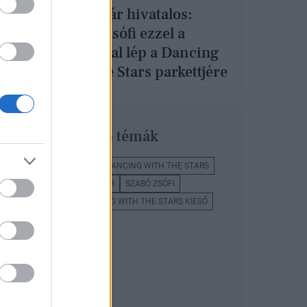
th
Most már hivatalos:
nce,
Szabó Zsófi ezzel a
táncossal lép a Dancing
with the Stars parkettjére
Legnépszerűbb témák
SZTÁROK
KULTÚRA
DANCING WITH THE STARS
ANDREI MANGRA
SZTÁR
SZABÓ ZSÓFI
HEGYES BERCI
DANCING WITH THE STARS KIESŐ
KUCSERA GÁBOR