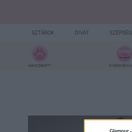
SZTÁROK
DIVAT
SZÉPSÉG
MANCSPARTY
NYEREMÉNYJ
Glamour 