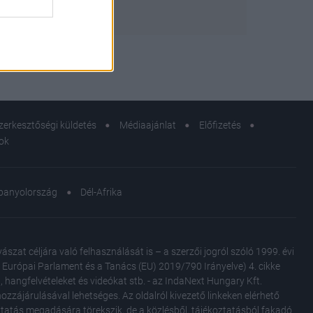
zerkesztőségi küldetés
Médiaajánlat
Előfizetés
sok
panyolország
Dél-Afrika
at céljára való felhasználását is – a szerzői jogról szóló 1999. évi
Az Európai Parlament és a Tanács (EU) 2019/790 Irányelve) 4. cikke
, hangfelvételeket és videókat stb. - az IndaNext Hungary Kft.
zzájárulásával lehetséges. Az oldalról kivezető linkeken elérhető
oztatás megadására törekszik, de a közlésből, tájékoztatásból fakadó