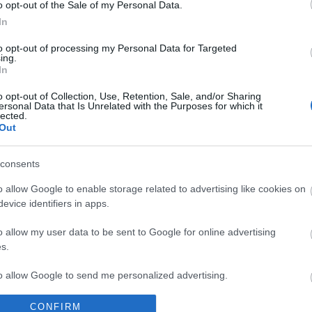
o opt-out of the Sale of my Personal Data.
ményen támadják
Kiesett a Dancing wi
In
ó Zsófit a Dancing
the Stars nagy kedve
to opt-out of processing my Personal Data for Targeted
the Stars nézői,
brutálisan alakult a
ing.
intünk méltatlanul
negyedik adás
In
kedett új partnerével
o opt-out of Collection, Use, Retention, Sale, and/or Sharing
ersonal Data that Is Unrelated with the Purposes for which it
lected.
Out
consents
o allow Google to enable storage related to advertising like cookies on
evice identifiers in apps.
o allow my user data to be sent to Google for online advertising
KULTÚRA
s.
to allow Google to send me personalized advertising.
CONFIRM
o allow Google to enable storage related to analytics like cookies on