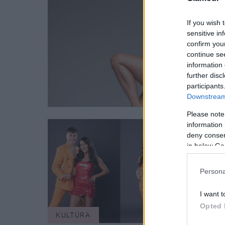
If you wish 
sensitive in
confirm you
continue se
information 
further disc
participants
Downstream 
Please note
information 
deny consent
in below Go
Persona
I want t
Opted 
KULTÚRA
KULT