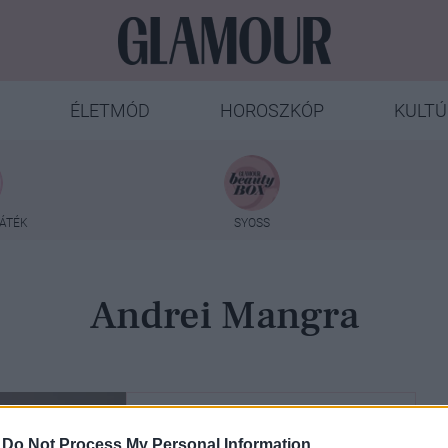
ÉLETMÓD
HOROSZKÓP
KULTÚ
ÁTÉK
SYOSS
Andrei Mangra
-
Do Not Process My Personal Information