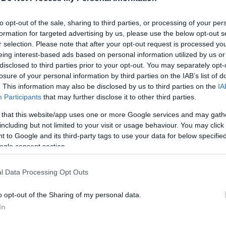
KULTÚRA
to opt-out of the sale, sharing to third parties, or processing of your per
formation for targeted advertising by us, please use the below opt-out s
Emlékszel még rájuk?
r selection. Please note that after your opt-out request is processed y
Ők voltak a Dancing
eing interest-based ads based on personal information utilized by us or
disclosed to third parties prior to your opt-out. You may separately opt-
with the Stars korábbi
losure of your personal information by third parties on the IAB’s list of
nyertesei
. This information may also be disclosed by us to third parties on the
IA
Participants
that may further disclose it to other third parties.
 that this website/app uses one or more Google services and may gath
including but not limited to your visit or usage behaviour. You may click 
 to Google and its third-party tags to use your data for below specifi
ogle consent section.
l Data Processing Opt Outs
o opt-out of the Sharing of my personal data.
In
ÚRA
KULTÚRA