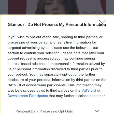
Glamour -
Do Not Process My Personal Information
If you wish to opt-out of the sale, sharing to third parties, or
processing of your personal or sensitive information for
targeted advertising by us, please use the below opt-out
SZÉPSÉG
section to confirm your selection. Please note that after your
opt-out request is processed you may continue seeing
5 csodás új parfüm, ha kifejezetten
interest-based ads based on personal information utilized by
őszi illatot keresel
us or personal information disclosed to third parties prior to
your opt-out. You may separately opt-out of the further
disclosure of your personal information by third parties on the
IAB’s list of downstream participants. This information may
also be disclosed by us to third parties on the
IAB’s List of
Downstream Participants
that may further disclose it to other
third parties.
Please note that this website/app uses one or more Google
Personal Data Processing Opt Outs