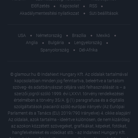
Előfizetés
Kapcsolat
RSS
Akadálymentesítési nyilatkozat
Süti beállítások
USA
Németország
Brazília
Mexikó
Anglia
Bulgária
Lengyelország
Spanyolország
Dél-Afrika
© glamour.hu © IndaNext Hungary Kft. Az oldalak tartalmával
kapcsolatban minden jog fenntartva, beleértve a tartalom
szöveg- és adatbányászat céljára való felhasználását is – a
szerzői jogról szóló 1999. évi LXXVI. törvény rendelkezései
értelmében a törvény 35/A. § (1) paragrafusa és a digitális
szolgáltatások piacairól szóló európai irányelv (Az Európai
Parlament és a Tanács (EU) 2019/790 Irányelve) 4. cikke alapján!
Az oldalak, azok tartalma - ideértve különösen, de nem kizárólag
az azokon közzétett szövegeket, grafikákat, képeket, fotókat,
hangfelvételeket és videókat stb. - az IndaNext Hungary Kft.