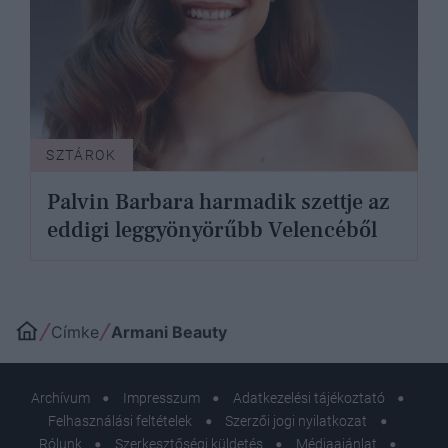
SZTÁROK
Palvin Barbara harmadik szettje az
eddigi leggyönyörűbb Velencéből
Címke
Armani Beauty
Archívum
Impresszum
Adatkezelési tájékoztató
Felhasználási feltételek
Szerzői jogi nyilatkozat
Rólunk
Szerkesztőségi küldetés
Médiaajánlat