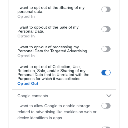
services and may gather and store information including but
not limited to your visit or usage behaviour. You may click to
I want to opt-out of the Sharing of my
personal data.
grant or deny consent to Google and its third-party tags to
Opted In
use your data for below specified purposes in below Google
consent section.
I want to opt-out of the Sale of my
Personal Data.
Opted In
SZÉPSÉG
I want to opt-out of processing my
Personal Data for Targeted Advertising.
Az Armani Beauty sminkmestere
Opted In
beavat a vörös szőnyeges sminkek
I want to opt-out of Collection, Use,
rejtelmeibe - interjú Rusznyák
Retention, Sale, and/or Sharing of my
Personal Data that Is Unrelated with the
Gyulával
Purposes for which it was collected.
Opted Out
Google consents
I want to allow Google to enable storage
related to advertising like cookies on web or
device identifiers in apps.