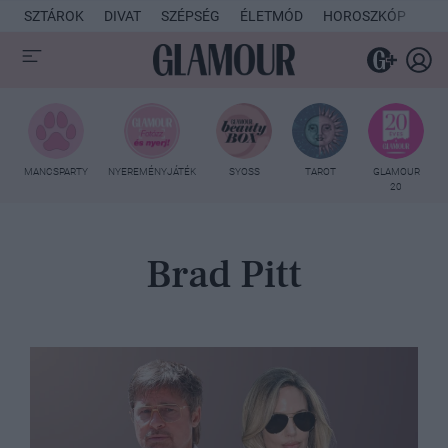
SZTÁROK
DIVAT
SZÉPSÉG
ÉLETMÓD
HOROSZKÓP
KU
MANCSPARTY
NYEREMÉNYJÁTÉK
SYOSS
TAROT
GLAMOUR
20
Brad Pitt