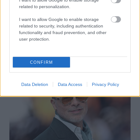
I want to allow Google to enable storage
SZTÁRHÍREK
related to personalization.
Brad Pitt halálosan szerelmes
I want to allow Google to enable storage
fotóitól hangos az internet, mintha
related to security, including authentication
functionality and fraud prevention, and other
20 évet fiatalodott volna barátnője
user protection.
mellett
CONFIRM
Data Deletion
Data Access
Privacy Policy