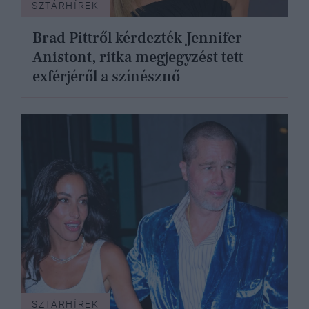
SZTÁRHÍREK
Brad Pittről kérdezték Jennifer
Anistont, ritka megjegyzést tett
exférjéről a színésznő
SZTÁRHÍREK