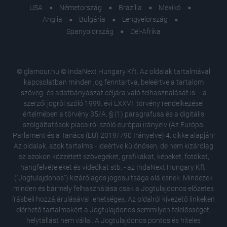
USA
Németország
Brazília
Mexikó
Anglia
Bulgária
Lengyelország
Spanyolország
Dél-Afrika
© glamour.hu © IndaNext Hungary Kft. Az oldalak tartalmával
kapcsolatban minden jog fenntartva, beleértve a tartalom
szöveg- és adatbányászat céljára való felhasználását is – a
szerzői jogról szóló 1999. évi LXXVI. törvény rendelkezései
értelmében a törvény 35/A. § (1) paragrafusa és a digitális
szolgáltatások piacairól szóló európai irányelv (Az Európai
Parlament és a Tanács (EU) 2019/790 Irányelve) 4. cikke alapján!
Az oldalak, azok tartalma - ideértve különösen, de nem kizárólag
az azokon közzétett szövegeket, grafikákat, képeket, fotókat,
hangfelvételeket és videókat stb. - az IndaNext Hungary Kft.
("Jogtulajdonos") kizárólagos jogosultsága alá esnek. Mindezek
minden és bármely felhasználása csak a Jogtulajdonos előzetes
írásbeli hozzájárulásával lehetséges. Az oldalról kivezető linkeken
elérhető tartalmakért a Jogtulajdonos semmilyen felelősséget,
helytállást nem vállal. A Jogtulajdonos pontos és hiteles