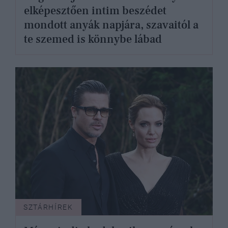
elképesztően intim beszédet
mondott anyák napjára, szavaitól a
te szemed is könnybe lábad
SZTÁRHÍREK