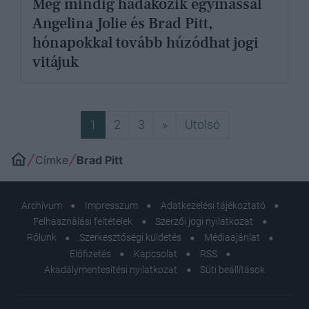
Még mindig hadakozik egymással
Angelina Jolie és Brad Pitt,
hónapokkal tovább húzódhat jogi
vitájuk
Következő
Utolsó
1
2
3
»
Utolsó
Címke
Brad Pitt
Archívum
Impresszum
Adatkezelési tájékoztató
Felhasználási feltételek
Szerzői jogi nyilatkozat
Rólunk
Szerkesztőségi küldetés
Médiaajánlat
Előfizetés
Kapcsolat
RSS
Akadálymentesítési nyilatkozat
Süti beállítások