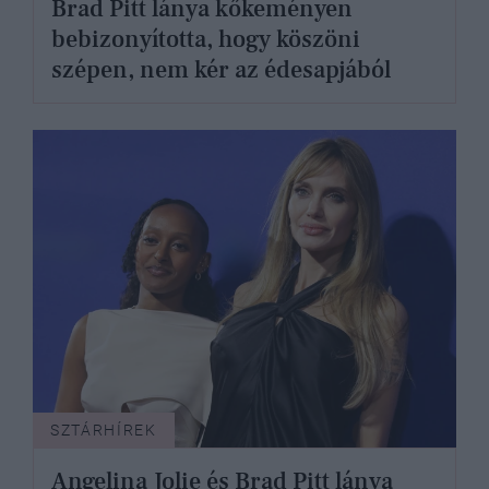
Brad Pitt lánya kőkeményen
bebizonyította, hogy köszöni
szépen, nem kér az édesapjából
SZTÁRHÍREK
Angelina Jolie és Brad Pitt lánya