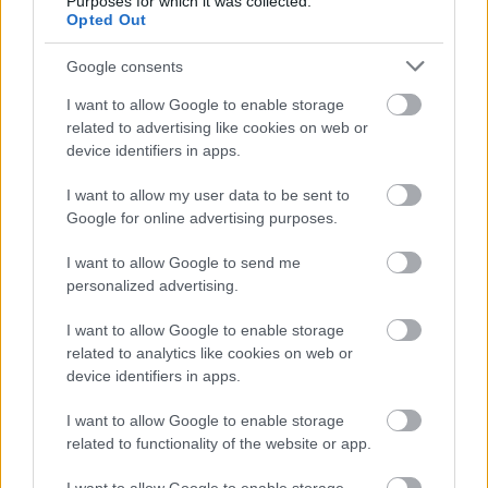
Purposes for which it was collected.
SZTÁROK
Opted Out
Brad Pitt újabb tőrdöfést kapott a
Google consents
szívébe, 21 éves lánya egyértelmű
I want to allow Google to enable storage
üzenetet küldött neki
related to advertising like cookies on web or
device identifiers in apps.
I want to allow my user data to be sent to
Google for online advertising purposes.
I want to allow Google to send me
personalized advertising.
I want to allow Google to enable storage
related to analytics like cookies on web or
device identifiers in apps.
I want to allow Google to enable storage
related to functionality of the website or app.