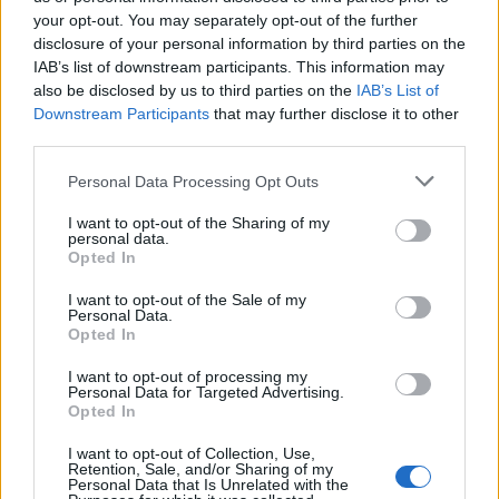
your opt-out. You may separately opt-out of the further
disclosure of your personal information by third parties on the
IAB’s list of downstream participants. This information may
SZTÁROK
also be disclosed by us to third parties on the
IAB’s List of
Downstream Participants
that may further disclose it to other
Kész felnőttek lettek: Így néznek ki
third parties.
most Angelina Jolie és Brad Pitt
Please note that this website/app uses one or more Google
Personal Data Processing Opt Outs
gyerekei
services and may gather and store information including but
not limited to your visit or usage behaviour. You may click to
I want to opt-out of the Sharing of my
personal data.
grant or deny consent to Google and its third-party tags to
Opted In
use your data for below specified purposes in below Google
consent section.
I want to opt-out of the Sale of my
Personal Data.
Opted In
I want to opt-out of processing my
Personal Data for Targeted Advertising.
Opted In
I want to opt-out of Collection, Use,
Retention, Sale, and/or Sharing of my
Personal Data that Is Unrelated with the