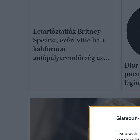
Letartóztatták Britney
Spearst, ezért vitte be a
kaliforniai
autópályarendőrség az
Dior
énekesnőt
puco
légi
elle
Glamour 
If you wish 
sensitive in