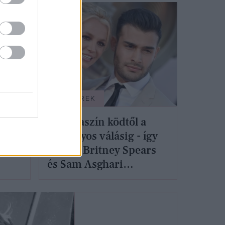
SZTÁRHÍREK
A rózsaszín ködtől a
rsra
botrányos válásig - így
alakult Britney Spears
és Sam Asghari
kapcsolata