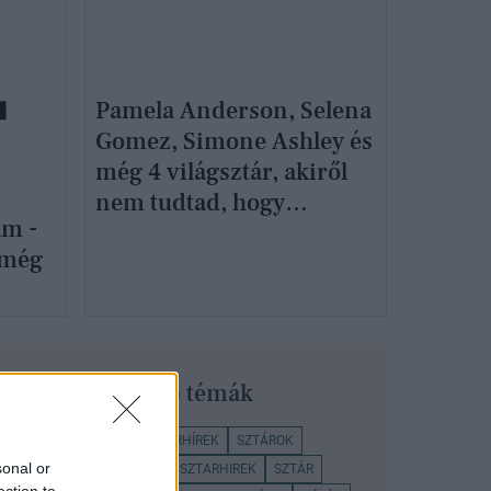
Pamela Anderson, Selena
Gomez, Simone Ashley és
még 4 világsztár, akiről
nem tudtad, hogy
am -
GLAMOUR Women of the
 még
Year díjazott
Legnépszerűbb témák
BRITNEY SPEARS
SZTÁRHÍREK
SZTÁROK
sonal or
NEMZETKÖZI SZTÁROK
SZTARHIREK
SZTÁR
ection to