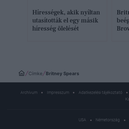
Hírességek, akik nyíltan
Brit
utasították el egy másik
beég
híresség ölelését
Bro
Címke
Britney Spears
Archívum
Impresszum
Adatkezelési tájékoztató
K
USA
Németország