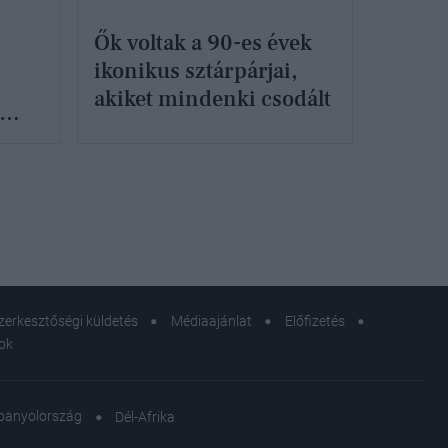
Ők voltak a 90-es évek
ikonikus sztárpárjai,
akiket mindenki csodált
zerkesztőségi küldetés
Médiaajánlat
Előfizetés
sok
panyolország
Dél-Afrika