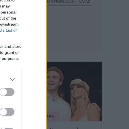
MEZTELEN FOTÓ
BRITNEY SPEARS VÁLIK
VÁLÁS
ou may
 personal
out of the
 downstream
B’s List of
er and store
to grant or
ed purposes
SZTÁRHÍREK