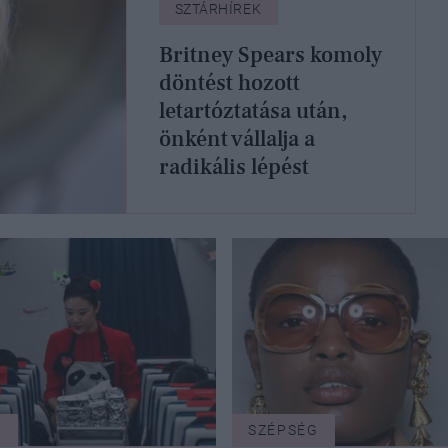
SZTÁRHÍREK
Britney Spears komoly
döntést hozott
letartóztatása után,
önként vállalja a
radikális lépést
T
SZÉPSÉG