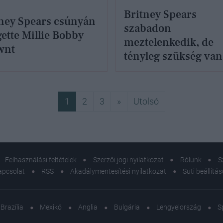
Britney Spears
ney Spears csúnyán
szabadon
ette Millie Bobby
meztelenkedik, de
wnt
tényleg szükség van
erre?
Következő
Utolsó
1
2
3
»
Utolsó
Felhasználási feltételek
Szerzői jogi nyilatkozat
Rólunk
S
apcsolat
RSS
Akadálymentesítési nyilatkozat
Süti beállítá
Brazília
Mexikó
Anglia
Bulgária
Lengyelország
S