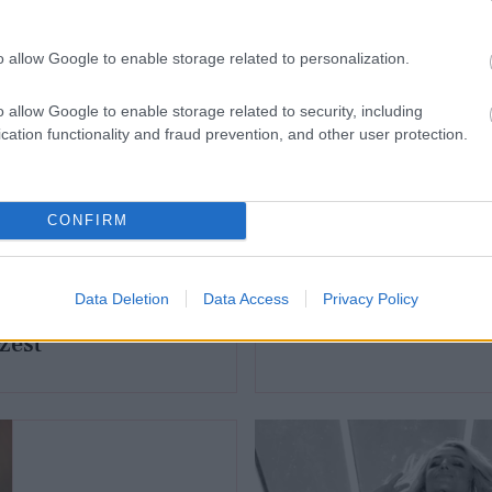
o allow Google to enable storage related to personalization.
o allow Google to enable storage related to security, including
cation functionality and fraud prevention, and other user protection.
RHÍREK
SZTÁRHÍREK
CONFIRM
ney Spears topless
Britney Spears új tá
Data Deletion
Data Access
Privacy Policy
gol, és nem kér érte
talált válása óta
zést