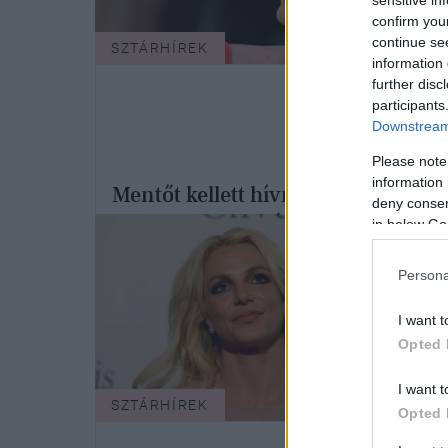
confirm you
continue se
SZTÁRHÍREK
information 
further disc
participants
Downstream 
Please note
information 
Mentőt kellett hívni Britney
deny consent
Spearshez, miután összeveszett új
in below Go
barátjával
Persona
I want t
Opted 
I want t
SZTÁRHÍREK
SZTÁ
Opted 