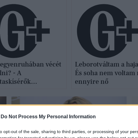
Leborotváltam a haj
 egyenruhában vécét
És soha nem voltam
lni? - A
ennyire nő
utaskísérők
ntmondásos világa
-
Do Not Process My Personal Information
to opt-out of the sale, sharing to third parties, or processing of your per
formation for targeted advertising by us, please use the below opt-out s