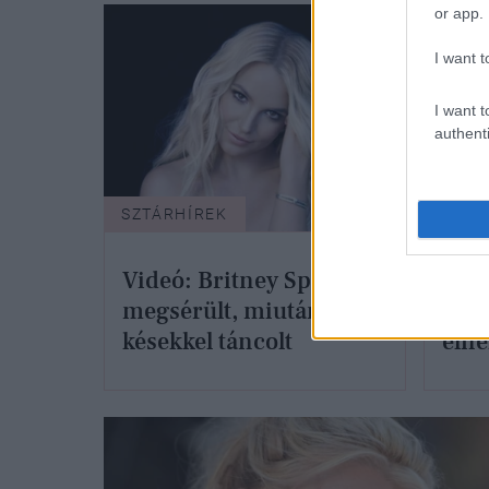
or app.
I want t
I want t
authenti
SZTÁRHÍREK
SZTÁ
Videó: Britney Spears
Brit
megsérült, miután
lova
késekkel táncolt
elné