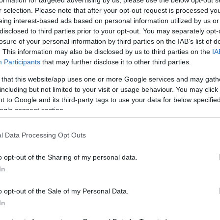
r selection. Please note that after your opt-out request is processed y
eing interest-based ads based on personal information utilized by us or
SZTÁRHÍREK
disclosed to third parties prior to your opt-out. You may separately opt-
losure of your personal information by third parties on the IAB’s list of
. This information may also be disclosed by us to third parties on the
IA
Participants
that may further disclose it to other third parties.
 that this website/app uses one or more Google services and may gath
including but not limited to your visit or usage behaviour. You may click 
Búcsúzz el Britney Spears-től
 to Google and its third-party tags to use your data for below specifi
abban a formában, ahogy
ogle consent section.
megismerted
l Data Processing Opt Outs
o opt-out of the Sharing of my personal data.
In
o opt-out of the Sale of my Personal Data.
RHÍREK
SZTÁRHÍREK
In