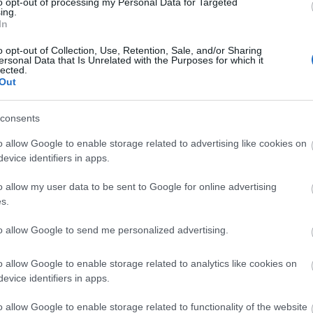
ney Spears egyetlen
Britney Spears
to opt-out of processing my Personal Data for Targeted
ing.
datával rommá
anyaszült meztelenü
In
ta Justin
pózol új fotóján, és
o opt-out of Collection, Use, Retention, Sale, and/or Sharing
erlake-et
kér érte elnézést
ersonal Data that Is Unrelated with the Purposes for which it
lected.
Out
consents
o allow Google to enable storage related to advertising like cookies on
evice identifiers in apps.
SZTÁRHÍREK
o allow my user data to be sent to Google for online advertising
s.
Britney Spears apró
fehérneműben táncol,
to allow Google to send me personalized advertising.
és nem kíváncsi a
véleményedre
o allow Google to enable storage related to analytics like cookies on
evice identifiers in apps.
o allow Google to enable storage related to functionality of the website