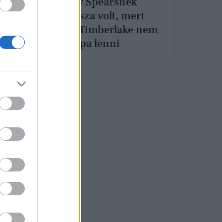
Britney Spearsnek
l
abortusza volt, mert
 nem
Justin Timberlake nem
akart apa lenni