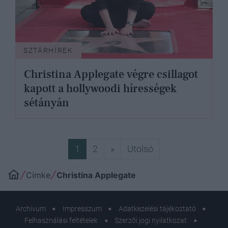
SZTÁRHÍREK
Christina Applegate végre csillagot
kapott a hollywoodi hírességek
sétányán
Következő
Utolsó
1
2
»
Utolsó
Címke
Christina Applegate
Archívum
Impresszum
Adatkezelési tájékoztató
Felhasználási feltételek
Szerzői jogi nyilatkozat