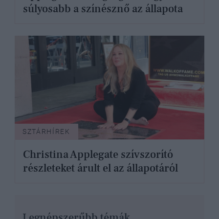
súlyosabb a színésznő az állapota
SZTÁRHÍREK
Christina Applegate szívszorító
részleteket árult el az állapotáról
Legnépszerűbb témák