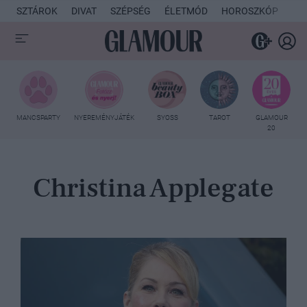
SZTÁROK
DIVAT
SZÉPSÉG
ÉLETMÓD
HOROSZKÓP
KU
MANCSPARTY
NYEREMÉNYJÁTÉK
SYOSS
TAROT
GLAMOUR
20
Christina Applegate