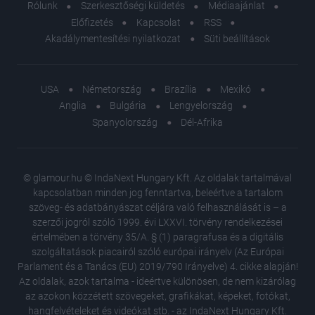
Rólunk
Szerkesztőségi küldetés
Médiaajánlat
Előfizetés
Kapcsolat
RSS
Akadálymentesítési nyilatkozat
Süti beállítások
USA
Németország
Brazília
Mexikó
Anglia
Bulgária
Lengyelország
Spanyolország
Dél-Afrika
© glamour.hu © IndaNext Hungary Kft. Az oldalak tartalmával
kapcsolatban minden jog fenntartva, beleértve a tartalom
szöveg- és adatbányászat céljára való felhasználását is – a
szerzői jogról szóló 1999. évi LXXVI. törvény rendelkezései
értelmében a törvény 35/A. § (1) paragrafusa és a digitális
szolgáltatások piacairól szóló európai irányelv (Az Európai
Parlament és a Tanács (EU) 2019/790 Irányelve) 4. cikke alapján!
Az oldalak, azok tartalma - ideértve különösen, de nem kizárólag
az azokon közzétett szövegeket, grafikákat, képeket, fotókat,
hangfelvételeket és videókat stb. - az IndaNext Hungary Kft.