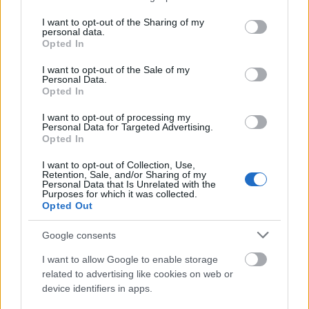
díjátadó színpadán
services and may gather and store information including but
not limited to your visit or usage behaviour. You may click to
I want to opt-out of the Sharing of my
personal data.
grant or deny consent to Google and its third-party tags to
Opted In
use your data for below specified purposes in below Google
consent section.
I want to opt-out of the Sale of my
Personal Data.
Opted In
I want to opt-out of processing my
Personal Data for Targeted Advertising.
Opted In
I want to opt-out of Collection, Use,
Retention, Sale, and/or Sharing of my
Personal Data that Is Unrelated with the
Purposes for which it was collected.
KULTÚRA
Opted Out
Íme a 2023-as Emmy-díj jelöltjei, a
Google consents
The Last of Us tarolhat idén
I want to allow Google to enable storage
related to advertising like cookies on web or
device identifiers in apps.