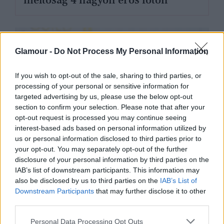
méltóság 4 nagyon erős fotón
Glamour -
Do Not Process My Personal Information
If you wish to opt-out of the sale, sharing to third parties, or
processing of your personal or sensitive information for
targeted advertising by us, please use the below opt-out
section to confirm your selection. Please note that after your
opt-out request is processed you may continue seeing
interest-based ads based on personal information utilized by
us or personal information disclosed to third parties prior to
your opt-out. You may separately opt-out of the further
disclosure of your personal information by third parties on the
SZTÁRHÍREK
IAB’s list of downstream participants. This information may
also be disclosed by us to third parties on the
IAB’s List of
Egész Hollywood állva tapsolta
Downstream Participants
that may further disclose it to other
Christina Applegate-et, aki
third parties.
könnyeivel küszködött az Emmy-
Please note that this website/app uses one or more Google
Personal Data Processing Opt Outs