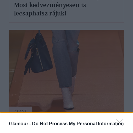
Most kedvezményesen is
lecsaphatsz rájuk!
DIVAT
Glamour -
Do Not Process My Personal Information
A Louis Vuitton optikai illúziója a