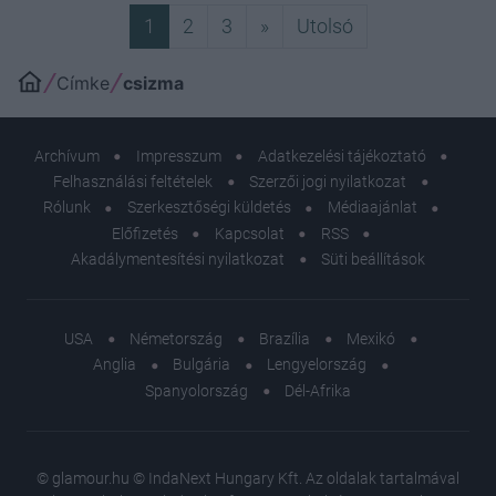
Következő
Utolsó
1
2
3
»
Utolsó
Címke
csizma
Archívum
Impresszum
Adatkezelési tájékoztató
Felhasználási feltételek
Szerzői jogi nyilatkozat
Rólunk
Szerkesztőségi küldetés
Médiaajánlat
Előfizetés
Kapcsolat
RSS
Akadálymentesítési nyilatkozat
Süti beállítások
USA
Németország
Brazília
Mexikó
Anglia
Bulgária
Lengyelország
Spanyolország
Dél-Afrika
© glamour.hu © IndaNext Hungary Kft. Az oldalak tartalmával