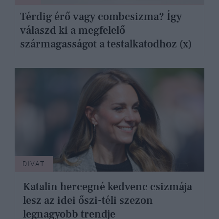
Térdig érő vagy combcsizma? Így
válaszd ki a megfelelő
szármagasságot a testalkatodhoz (x)
DIVAT
Katalin hercegné kedvenc csizmája
lesz az idei őszi-téli szezon
legnagyobb trendje