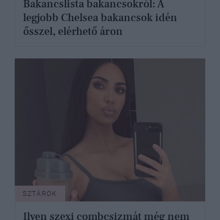
Bakancslista bakancsokról: A
legjobb Chelsea bakancsok idén
ősszel, elérhető áron
SZTÁROK
Ilyen szexi combcsizmát még nem