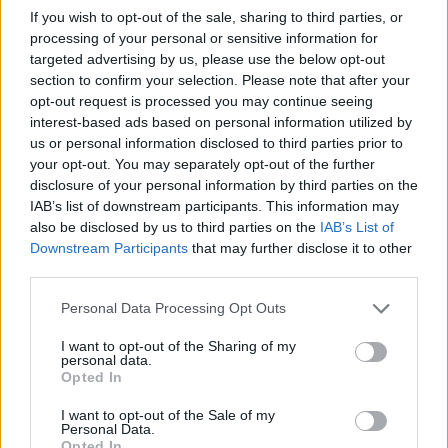
legvagányabb csizmát
If you wish to opt-out of the sale, sharing to third parties, or
eredményezte, amit valaha láttunk
processing of your personal or sensitive information for
targeted advertising by us, please use the below opt-out
section to confirm your selection. Please note that after your
opt-out request is processed you may continue seeing
interest-based ads based on personal information utilized by
us or personal information disclosed to third parties prior to
your opt-out. You may separately opt-out of the further
disclosure of your personal information by third parties on the
IAB’s list of downstream participants. This information may
also be disclosed by us to third parties on the
IAB’s List of
Downstream Participants
that may further disclose it to other
third parties.
Please note that this website/app uses one or more Google
Personal Data Processing Opt Outs
services and may gather and store information including but
not limited to your visit or usage behaviour. You may click to
I want to opt-out of the Sharing of my
personal data.
EXTRA AJÁNLÓ
grant or deny consent to Google and its third-party tags to
Opted In
use your data for below specified purposes in below Google
Ha nem tudsz dönteni, milyen
consent section.
I want to opt-out of the Sale of my
Personal Data.
lábbeliket viselj ősszel, segítünk!
Opted In