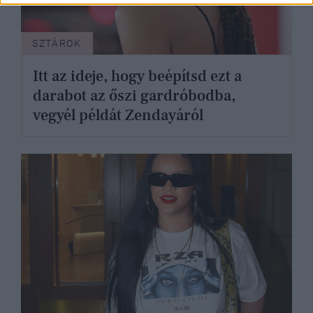
SZTÁROK
Itt az ideje, hogy beépítsd ezt a
darabot az őszi gardróbodba,
vegyél példát Zendayáról