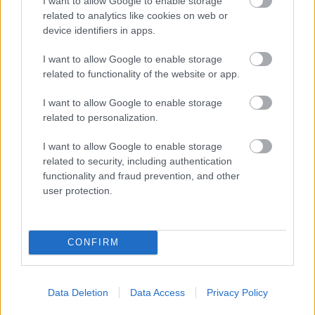
I want to allow Google to enable storage
related to analytics like cookies on web or
device identifiers in apps.
DIVAT
I want to allow Google to enable storage
related to functionality of the website or app.
Mától Katalin hercegné cipőjét és
I want to allow Google to enable storage
Hailey Bieber csizmáját is
related to personalization.
olcsóbban szerezheted be!
I want to allow Google to enable storage
related to security, including authentication
functionality and fraud prevention, and other
user protection.
CONFIRM
Data Deletion
Data Access
Privacy Policy