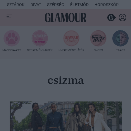
SZTÁROK
DIVAT
SZÉPSÉG
ÉLETMÓD
HOROSZKÓP
KU
MANCSPARTY
NYEREMÉNYJÁTÉK
NYEREMÉNYJÁTÉK
SYOSS
TAROT
csizma