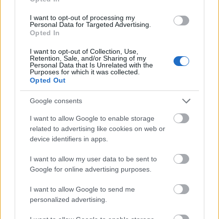
Fejezd ki egyéniséged a legtrendibb
I want to opt-out of processing my
cipőkkel!
Personal Data for Targeted Advertising.
Opted In
I want to opt-out of Collection, Use,
Retention, Sale, and/or Sharing of my
Personal Data that Is Unrelated with the
Purposes for which it was collected.
Opted Out
Google consents
I want to allow Google to enable storage
related to advertising like cookies on web or
device identifiers in apps.
DIVAT
I want to allow my user data to be sent to
Google for online advertising purposes.
Rúzsa Magdi a magyar divatmárka
arca, melyet a lovas sportok
I want to allow Google to send me
personalized advertising.
inspirálnak