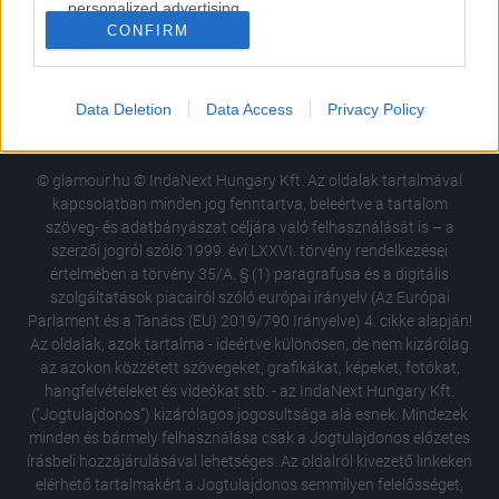
personalized advertising.
CONFIRM
USA
Németország
Brazília
Mexikó
I want to allow Google to enable storage
Anglia
Bulgária
Lengyelország
related to analytics like cookies on web or
Spanyolország
Dél-Afrika
device identifiers in apps.
Data Deletion
Data Access
Privacy Policy
I want to allow Google to enable storage
related to functionality of the website or app.
© glamour.hu © IndaNext Hungary Kft. Az oldalak tartalmával
kapcsolatban minden jog fenntartva, beleértve a tartalom
I want to allow Google to enable storage
szöveg- és adatbányászat céljára való felhasználását is – a
related to personalization.
szerzői jogról szóló 1999. évi LXXVI. törvény rendelkezései
értelmében a törvény 35/A. § (1) paragrafusa és a digitális
I want to allow Google to enable storage
szolgáltatások piacairól szóló európai irányelv (Az Európai
related to security, including authentication
Parlament és a Tanács (EU) 2019/790 Irányelve) 4. cikke alapján!
functionality and fraud prevention, and other
Az oldalak, azok tartalma - ideértve különösen, de nem kizárólag
user protection.
az azokon közzétett szövegeket, grafikákat, képeket, fotókat,
hangfelvételeket és videókat stb. - az IndaNext Hungary Kft.
("Jogtulajdonos") kizárólagos jogosultsága alá esnek. Mindezek
minden és bármely felhasználása csak a Jogtulajdonos előzetes
írásbeli hozzájárulásával lehetséges. Az oldalról kivezető linkeken
elérhető tartalmakért a Jogtulajdonos semmilyen felelősséget,