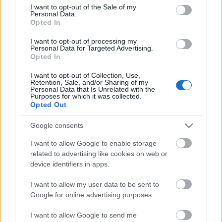
consent section.
I want to opt-out of the Sale of my
Personal Data.
Opted In
I want to opt-out of processing my
Personal Data for Targeted Advertising.
GLAMOUR POWER
Opted In
A GLAMOUR továbbra is kiáll az
I want to opt-out of Collection, Use,
Retention, Sale, and/or Sharing of my
egyenlő bérek mellett!
Personal Data that Is Unrelated with the
Purposes for which it was collected.
Opted Out
Címke
Egyenlő Bérezés Napja
Google consents
I want to allow Google to enable storage
related to advertising like cookies on web or
Archívum
Impresszum
Adatkezelési tájékoztató
device identifiers in apps.
Felhasználási feltételek
Szerzői jogi nyilatkozat
Rólunk
Szerkesztőségi küldetés
Médiaajánlat
I want to allow my user data to be sent to
Előfizetés
Kapcsolat
RSS
Google for online advertising purposes.
Akadálymentesítési nyilatkozat
Süti beállítások
I want to allow Google to send me