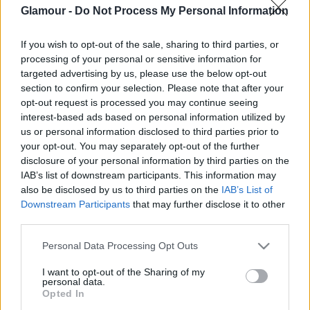
Glamour -
Do Not Process My Personal Information
If you wish to opt-out of the sale, sharing to third parties, or
processing of your personal or sensitive information for
GLAMOUR POWER
targeted advertising by us, please use the below opt-out
section to confirm your selection. Please note that after your
Nők a kreatív szakmákban:
opt-out request is processed you may continue seeing
egyenlőtlenségek, kihívások és a női
interest-based ads based on personal information utilized by
us or personal information disclosed to third parties prior to
látásmód ereje
your opt-out. You may separately opt-out of the further
disclosure of your personal information by third parties on the
IAB’s list of downstream participants. This information may
also be disclosed by us to third parties on the
IAB’s List of
Downstream Participants
that may further disclose it to other
third parties.
Please note that this website/app uses one or more Google
Personal Data Processing Opt Outs
services and may gather and store information including but
not limited to your visit or usage behaviour. You may click to
I want to opt-out of the Sharing of my
personal data.
grant or deny consent to Google and its third-party tags to
Opted In
use your data for below specified purposes in below Google