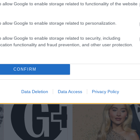
o allow Google to enable storage related to functionality of the website
o allow Google to enable storage related to personalization.
T
SZTÁRHÍREK
a Stone melltartó
Imádják a rajongók
o allow Google to enable storage related to security, including
cation functionality and fraud prevention, and other user protection.
ül, káprázatos
Emma Stone új külse
elenruhában tarolt
álomszép frizurával
rizsi divathéten
érkezett az Oscarra 
CONFIRM
színésznő
Data Deletion
Data Access
Privacy Policy