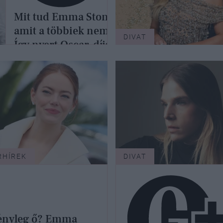
Mit tud Emma Stone,
amit a többiek nem?
DIVAT
Így nyert Oscar-díjat
2018-ban és 2024-ben
is
RHÍREK
DIVAT
tényleg ő? Emma