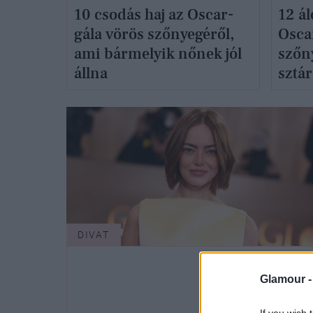
10 csodás haj az Oscar-
12 á
gála vörös szőnyegéről,
Osca
ami bármelyik nőnek jól
szőn
állna
sztá
lekö
DIVAT
Glamour 
If you wish 