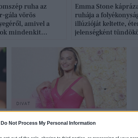
lomszép ruha az
Emma Stone kápráza
r-gála vörös
ruhája a folyékonysá
yegéről, amivel a
illúzióját keltette, éte
rok mindenkit
jelenségként tündökö
röztek
Oscar-gálán
DIVAT
-
Do Not Process My Personal Information
to opt-out of the sale, sharing to third parties, or processing of your per