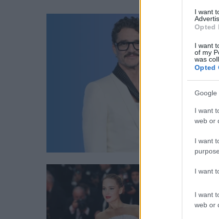
I want 
Advertis
Opted 
I want t
of my P
was col
Opted 
Google 
I want t
web or d
I want t
purpose
I want 
I want t
web or d