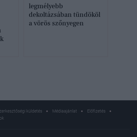
legmélyebb
dekoltázsában tündököl
a vörös szőnyegen
a
ok
zerkesztőségi küldetés
Médiaajánlat
Előfizetés
sok