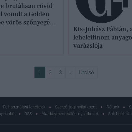
e brutálisan rövid
al vonult a Golden
e vörös szőnyegén,
Kis-Juhász Fábián, 
re rá sem ismertünk
leheletfinom anyag
varázslója
Következő
Utolsó
1
2
3
»
Utolsó
Felhasználási feltételek
Szerzői jogi nyilatkozat
Rólunk
S
apcsolat
RSS
Akadálymentesítési nyilatkozat
Süti beállítá