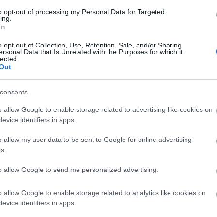
to opt-out of processing my Personal Data for Targeted
ing.
In
o opt-out of Collection, Use, Retention, Sale, and/or Sharing
SZTÁRHÍREK
ersonal Data that Is Unrelated with the Purposes for which it
lected.
Fotón, ahogy Pedro
Out
Pascal épp
megmutatja a vörös
consents
szőnyegen, hol
o allow Google to enable storage related to advertising like cookies on
kezdődik az igazi
evice identifiers in apps.
szeretet és tisztelet
o allow my user data to be sent to Google for online advertising
s.
to allow Google to send me personalized advertising.
o allow Google to enable storage related to analytics like cookies on
evice identifiers in apps.