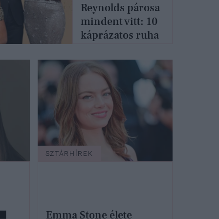
Reynolds párosa
mindent vitt: 10
káprázatos ruha
az SNL
ötvenedik
évfordulójáról
SZTÁRHÍREK
Emma Stone élete