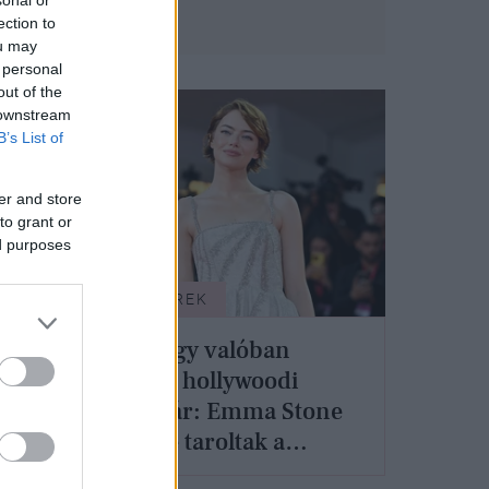
ection to
ou may
 personal
out of the
 downstream
B’s List of
er and store
to grant or
ed purposes
SZTÁRHÍREK
k a
Ilyen egy valóban
ne
boldog hollywoodi
m is
álompár: Emma Stone
és férje taroltak a
Velencei Filmfesztivál