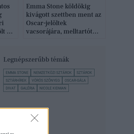
tos
Emma Stone köldökig
g
kivágott szettben ment az
ri
Oscar-jelöltek
lt az
vacsorájára, melltartót
sem viselt alatta
Legnépszerűbb témák
EMMA STONE
NEMZETKÖZI SZTÁROK
SZTÁROK
SZTÁRHÍREK
VÖRÖS SZŐNYEG
OSCAR-GÁLA
DIVAT
GALÉRIA
NICOLE KIDMAN
sonal or