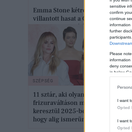
sensitive in
Emma Stone kétrészes szettben
confirm you
villantott hasat a Golden Globe-on
continue se
information 
minden porcikájából sugárzik a
further disc
kifinomultság
participants
Downstream 
Please note
information 
deny consent
in below Go
SZÉPSÉG
SZTÁ
Persona
11 sztár, aki olyan
Min
I want t
frizuraváltáson ment
arcá
Opted 
keresztül 2025-ben,
nem 
hogy alig ismerünk rá
fotó
I want t
Opted 