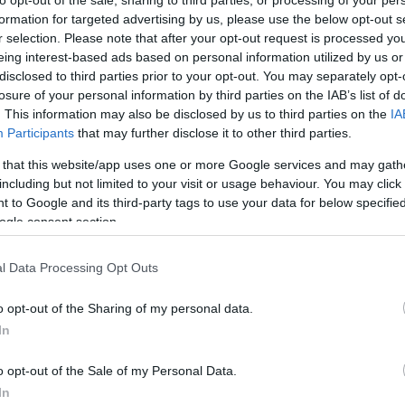
formation for targeted advertising by us, please use the below opt-out s
r selection. Please note that after your opt-out request is processed y
Minden idők 10 leggyönyörűbb
,
eing interest-based ads based on personal information utilized by us or
ruhája a Golden Globe vörös
disclosed to third parties prior to your opt-out. You may separately opt-
szőnyegéről
losure of your personal information by third parties on the IAB’s list of
. This information may also be disclosed by us to third parties on the
IA
Participants
that may further disclose it to other third parties.
 that this website/app uses one or more Google services and may gath
including but not limited to your visit or usage behaviour. You may click 
 to Google and its third-party tags to use your data for below specifi
ogle consent section.
RHÍREK
SZTÁRHÍREK
l Data Processing Opt Outs
denki Emma Stone
Teljesen ledöbbente
o opt-out of the Sharing of my personal data.
ról beszél: mintha
rajongók Emma Sto
In
is ő lenne friss
külsején: mintha ne
in
ő lenne friss fotóin
o opt-out of the Sale of my Personal Data.
In