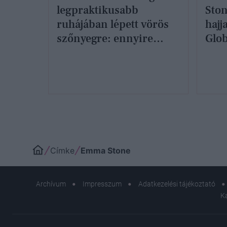
legpraktikusabb
Ston
ruhájában lépett vörös
hajj
szőnyegre: ennyire
Glob
csodás popcorntartót
első
még sosem láttunk
Címke
Emma Stone
Archívum
Impresszum
Adatkezelési tájékoztató
K