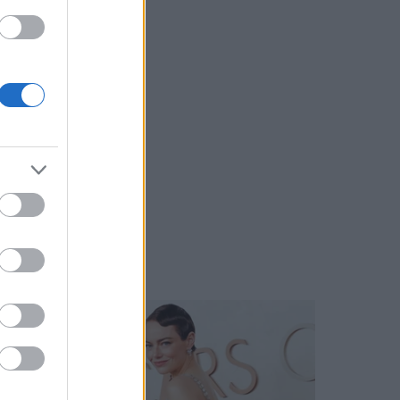
vörös szőnyegén