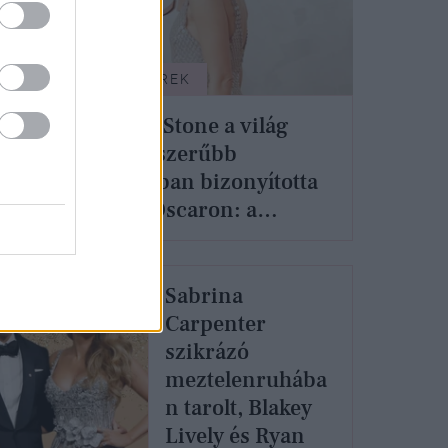
SZTÁRHÍREK
Emma Stone a világ
jét:
legegyszerűbb
ruhájában bizonyította
a
be az Oscaron: a
kevesebb több
Sabrina
Carpenter
szikrázó
meztelenruhába
n tarolt, Blakey
Lively és Ryan