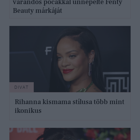
várandós pocakkal ünnepelte Fenty
Beauty márkáját
DIVAT
Rihanna kismama stílusa több mint
ikonikus