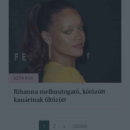
SZTÁROK
Rihanna mellmutogató, kötözött
kanárinak öltözött
Következő
Utolsó
1
2
»
Utolsó