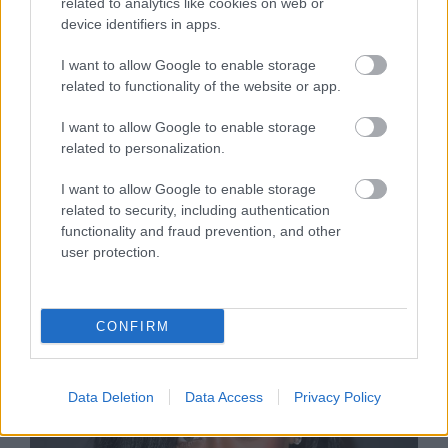
related to analytics like cookies on web or
device identifiers in apps.
I want to allow Google to enable storage
related to functionality of the website or app.
I want to allow Google to enable storage
related to personalization.
KULTÚRA
I want to allow Google to enable storage
Nem Beyoncé, nem Madonna -
related to security, including authentication
Rihanna mindenkit lesöpört, ő a
functionality and fraud prevention, and other
leggazdagabb
user protection.
CONFIRM
Data Deletion
Data Access
Privacy Policy