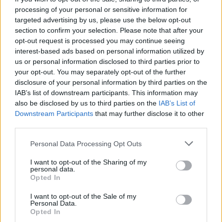
processing of your personal or sensitive information for
targeted advertising by us, please use the below opt-out
section to confirm your selection. Please note that after your
opt-out request is processed you may continue seeing
interest-based ads based on personal information utilized by
us or personal information disclosed to third parties prior to
your opt-out. You may separately opt-out of the further
disclosure of your personal information by third parties on the
IAB’s list of downstream participants. This information may
also be disclosed by us to third parties on the
IAB’s List of
Downstream Participants
that may further disclose it to other
GLAMOUR HOROSZKÓP
third parties.
Please note that this website/app uses one or more Google
Rihanna elárulja: ez a rúzs illik
Personal Data Processing Opt Outs
services and may gather and store information including but
hozzád a horoszkópod alapján
not limited to your visit or usage behaviour. You may click to
I want to opt-out of the Sharing of my
personal data.
grant or deny consent to Google and its third-party tags to
Opted In
use your data for below specified purposes in below Google
consent section.
I want to opt-out of the Sale of my
Personal Data.
Opted In