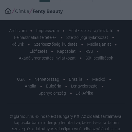
Címke
Fenty Beauty
Archívum
Impresszum
Adatkezelési tájékoztató
Felhasználási feltételek
Szerzői jogi nyilatkozat
Rólunk
Szerkesztőségi küldetés
Médiaajánlat
Előfizetés
Kapcsolat
RSS
Akadálymentesítési nyilatkozat
Süti beállítások
USA
Németország
Brazília
Mexikó
Anglia
Bulgária
Lengyelország
Spanyolország
Dél-Afrika
© glamour.hu © IndaNext Hungary Kft. Az oldalak tartalmával
kapcsolatban minden jog fenntartva, beleértve a tartalom
szöveg- és adatbányászat céljára való felhasználását is – a