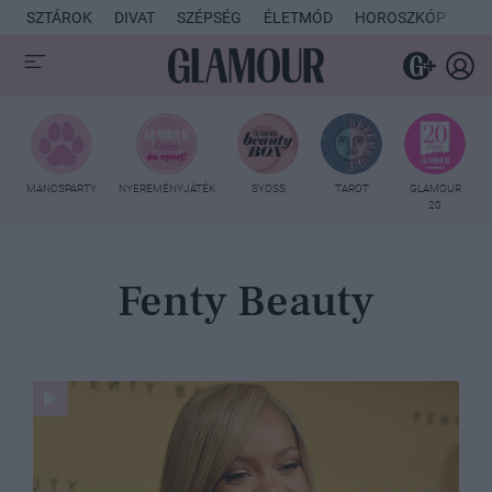
SZTÁROK
DIVAT
SZÉPSÉG
ÉLETMÓD
HOROSZKÓP
KU
MANCSPARTY
NYEREMÉNYJÁTÉK
SYOSS
TAROT
GLAMOUR
20
Fenty Beauty