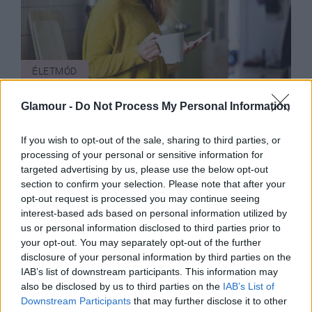
ÉLETMÓD
Mindössze 3 hozzávalóból áll ez az
Glamour -
Do Not Process My Personal Information
ital, ami tökéletes puffadás ellen,
ráadásul a fogyásban is segít
If you wish to opt-out of the sale, sharing to third parties, or
processing of your personal or sensitive information for
targeted advertising by us, please use the below opt-out
section to confirm your selection. Please note that after your
opt-out request is processed you may continue seeing
interest-based ads based on personal information utilized by
us or personal information disclosed to third parties prior to
your opt-out. You may separately opt-out of the further
disclosure of your personal information by third parties on the
IAB’s list of downstream participants. This information may
also be disclosed by us to third parties on the
IAB’s List of
Downstream Participants
that may further disclose it to other