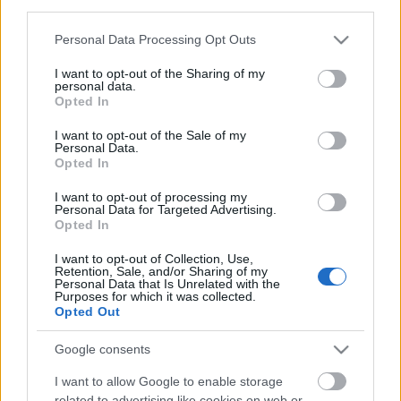
third parties.
Please note that this website/app uses one or more Google
Personal Data Processing Opt Outs
services and may gather and store information including but
not limited to your visit or usage behaviour. You may click to
I want to opt-out of the Sharing of my
personal data.
grant or deny consent to Google and its third-party tags to
ÉLETMÓD
Opted In
use your data for below specified purposes in below Google
5 zseniális trükk, ami fogyni és
consent section.
I want to opt-out of the Sale of my
Personal Data.
aludni is segít
Opted In
I want to opt-out of processing my
Personal Data for Targeted Advertising.
Opted In
I want to opt-out of Collection, Use,
Retention, Sale, and/or Sharing of my
Personal Data that Is Unrelated with the
Purposes for which it was collected.
Opted Out
Google consents
I want to allow Google to enable storage
related to advertising like cookies on web or