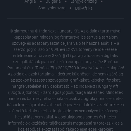
Anglia
Bulgária
Lengyelország
user protection.
Spanyolország
Dél-Afrika
© glamour.hu © IndaNext Hungary Kft. Az oldalak tartalmával
kapcsolatban minden jog fenntartva, beleértve a tartalom
szöveg- és adatbányászat céljára való felhasználását is – a
szerzői jogról szóló 1999. évi LXXVI. törvény rendelkezései
értelmében a törvény 35/A. § (1) paragrafusa és a digitális
szolgáltatások piacairól szóló európai irányelv (Az Európai
Parlament és a Tanács (EU) 2019/790 Irányelve) 4. cikke alapján!
Az oldalak, azok tartalma - ideértve különösen, de nem kizárólag
az azokon közzétett szövegeket, grafikákat, képeket, fotókat,
hangfelvételeket és videókat stb. - az IndaNext Hungary Kft.
("Jogtulajdonos") kizárólagos jogosultsága alá esnek. Mindezek
minden és bármely felhasználása csak a Jogtulajdonos előzetes
írásbeli hozzájárulásával lehetséges. Az oldalról kivezető linkeken
elérhető tartalmakért a Jogtulajdonos semmilyen felelősséget,
helytállást nem vállal. A Jogtulajdonos pontos és hiteles
információk közlésére, tájékoztatás megadására törekszik, de a
közlésből, tájékoztatásból fakadó esetleges károkért