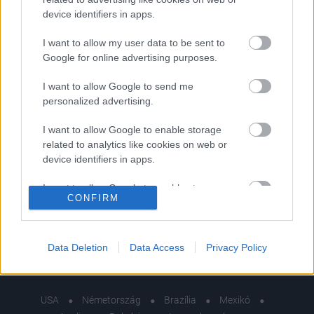
device identifiers in apps.
ÉLETMÓD
I want to allow my user data to be sent to
Google for online advertising purposes.
5 isteni ebéd, ami még a fogyást is
segíti
I want to allow Google to send me
personalized advertising.
I want to allow Google to enable storage
Címke
fogyás tippek
related to analytics like cookies on web or
device identifiers in apps.
Archívum
Impresszum
Adatkezelési tájékoztató
I want to allow Google to enable storage
CONFIRM
Felhasználási feltételek
Szerzői jogi nyilatkozat
related to functionality of the website or app.
Rólunk
Szerkesztőségi küldetés
Médiaajánlat
I want to allow Google to enable storage
Előfizetés
Kapcsolat
RSS
related to personalization.
Data Deletion
Data Access
Privacy Policy
Akadálymentesítési nyilatkozat
Süti beállítások
I want to allow Google to enable storage
related to security, including authentication
USA
Németország
Brazília
Mexikó
functionality and fraud prevention, and other