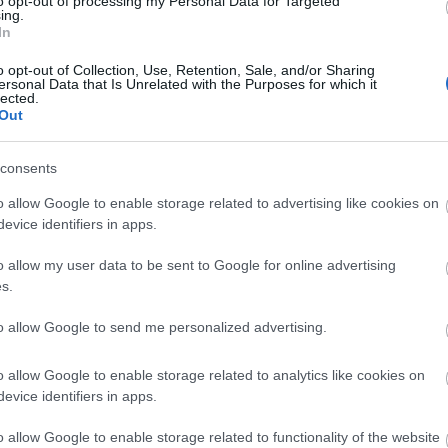
to opt-out of processing my Personal Data for Targeted
ing.
In
Egy fürdőruha, három szett:
o opt-out of Collection, Use, Retention, Sale, and/or Sharing
mutatjuk, hogy csináld!
ersonal Data that Is Unrelated with the Purposes for which it
lected.
Out
consents
o allow Google to enable storage related to advertising like cookies on
evice identifiers in apps.
T
DIVAT
o allow my user data to be sent to Google for online advertising
s.
egmerészebb álmok
ra váltak: visszatért
Ezek az idei nyár
to allow Google to send me personalized advertising.
nga bikini a
kedvenc fürdőruhái
ndokra, és menőbb,
o allow Google to enable storage related to analytics like cookies on
evice identifiers in apps.
 valaha
o allow Google to enable storage related to functionality of the website