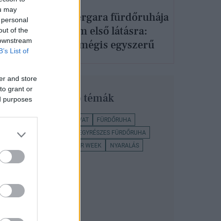
ou may
kini
Sofía Vergara fürdőruhája
 personal
atod
szerelem első látásra:
out of the
 downstream
vadító, mégis egyszerű
B’s List of
er and store
to grant or
Legnépszerűbb témák
ed purposes
FÜRDŐRUHA TREND
DIVAT
FÜRDŐRUHA
BIKINI
BIKINI TREND
EGYRÉSZES FÜRDŐRUHA
GLAMOUR-NAPOK SUMMER WEEK
NYARALÁS
FÜRDŐRUHA TRENDEK