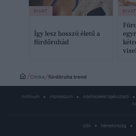
DIVAT
DIVA
Für
Így lesz hosszú életű a
egyr
fürdőruhád
kétr
vise
Címke
fürdőruha trend
Archívum
Impresszum
Adatkezelési tájékoztató
K
USA
Németország