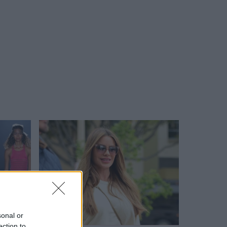
sonal or
DIVAT
ection to