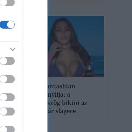
DIVAT
Kim Kardashian
bebizonyítja: a
háromszög bikini az
idei nyár slágere