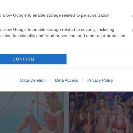
o allow Google to enable storage related to personalization.
o allow Google to enable storage related to security, including
DIVAT
cation functionality and fraud prevention, and other user protection.
Itt a strandszezon:
válogass a sloggi
CONFIRM
fürdőruhái közül!
Data Deletion
Data Access
Privacy Policy