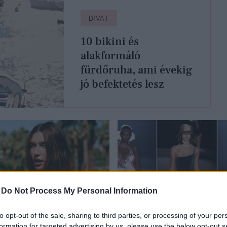
DIVAT
10 bikini és
alakformáló
fürdőruha, ami évekig
jó befektetés lesz
-
Do Not Process My Personal Information
to opt-out of the sale, sharing to third parties, or processing of your per
T
DIVAT
formation for targeted advertising by us, please use the below opt-out s