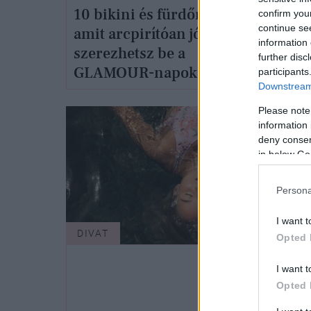
10 bikini és fürdőruha,
confirm you
Hail
continue se
amit arcpirítóan jó áron
eddi
information 
szerezhetsz be a
further disc
biki
GLAMOUR-napok
participants
Downstream 
Summer Week alatt
Please note
information 
deny consent
in below Go
Persona
I want t
DIVAT
Opted 
I want t
Opted 