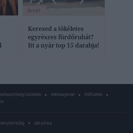
DIVAT
Keresed a tökéletes
egyrészes fürdőruhát?
l
Itt a nyár top 15 darabja!
zerkesztőségi küldetés
Médiaajánlat
Előfizetés
sok
panyolország
Dél-Afrika