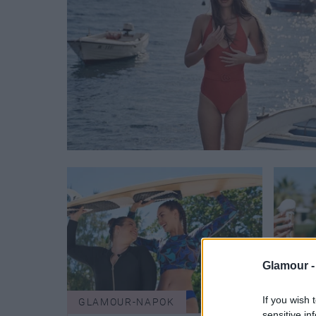
Glamour 
If you wish 
GLAMOUR-NAPOK
DIVA
sensitive in