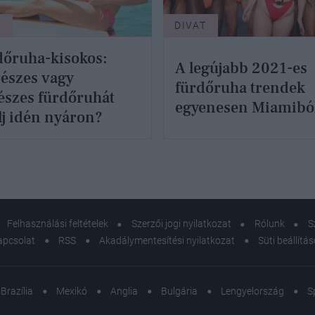
T
DIVAT
dőruha-kisokos:
A legújabb 2021-es
észes vagy
fürdőruha trendek
észes fürdőruhát
egyenesen Miamibó
lj idén nyáron?
Felhasználási feltételek
Szerzői jogi nyilatkozat
Rólunk
S
apcsolat
RSS
Akadálymentesítési nyilatkozat
Süti beállítá
Brazília
Mexikó
Anglia
Bulgária
Lengyelország
S