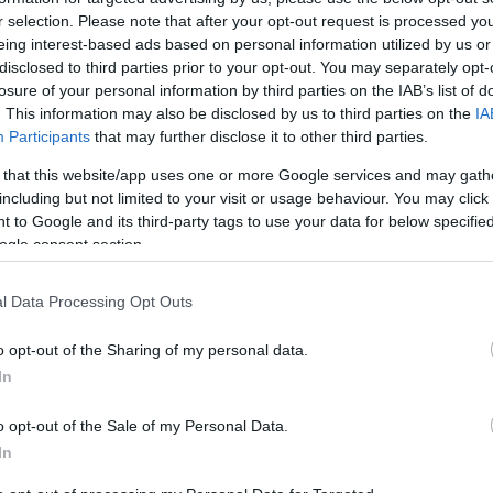
r selection. Please note that after your opt-out request is processed y
ey Bieber minden
Ez a fürdőruha és bi
eing interest-based ads based on personal information utilized by us or
ginél merészebb
illik hozzád a testalk
disclosed to third parties prior to your opt-out. You may separately opt-
losure of your personal information by third parties on the IAB’s list of
niben pózol
szerint
. This information may also be disclosed by us to third parties on the
IA
Participants
that may further disclose it to other third parties.
 that this website/app uses one or more Google services and may gath
including but not limited to your visit or usage behaviour. You may click 
 to Google and its third-party tags to use your data for below specifi
ogle consent section.
l Data Processing Opt Outs
o opt-out of the Sharing of my personal data.
EXTRA AJÁNLÓ
In
o opt-out of the Sale of my Personal Data.
In