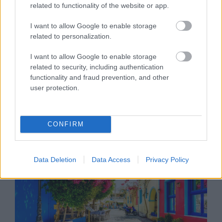
related to functionality of the website or app.
I want to allow Google to enable storage
ÉLETMÓD
related to personalization.
Élménybeszámoló Krétáról:
I want to allow Google to enable storage
minden, amit tudnod kell, mielőtt
related to security, including authentication
functionality and fraud prevention, and other
Görögországba utazol
user protection.
CONFIRM
Data Deletion
Data Access
Privacy Policy