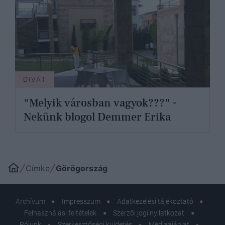
DIVAT
"Melyik városban vagyok???" -
Nekünk blogol Demmer Erika
Címke
Görögország
Archívum
Impresszum
Adatkezelési tájékoztató
Felhasználási feltételek
Szerzői jogi nyilatkozat
Rólunk
Szerkesztőségi küldetés
Médiaajánlat