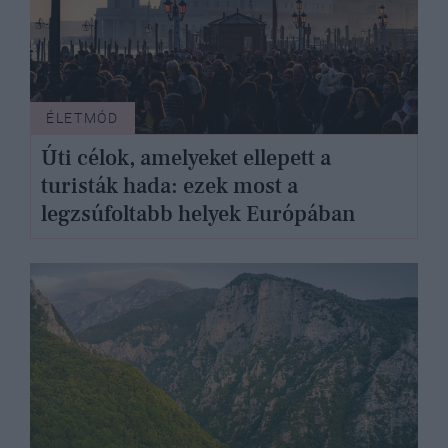
ÉLETMÓD
Úti célok, amelyeket ellepett a
turisták hada: ezek most a
legzsúfoltabb helyek Európában