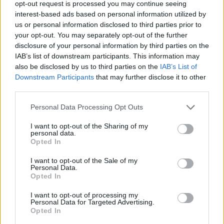
opt-out request is processed you may continue seeing
interest-based ads based on personal information utilized by
us or personal information disclosed to third parties prior to
your opt-out. You may separately opt-out of the further
disclosure of your personal information by third parties on the
IAB’s list of downstream participants. This information may
ÉLETMÓD
also be disclosed by us to third parties on the
IAB’s List of
Downstream Participants
that may further disclose it to other
Európa összeköt minket: Élvezd ki a
third parties.
szabadságot és az utazás
Please note that this website/app uses one or more Google
Personal Data Processing Opt Outs
lehetőségét idén nyáron repülővel
services and may gather and store information including but
vagy akár vonattal – Mutatjuk a top
not limited to your visit or usage behaviour. You may click to
I want to opt-out of the Sharing of my
personal data.
grant or deny consent to Google and its third-party tags to
úticélokat!
Opted In
use your data for below specified purposes in below Google
consent section.
I want to opt-out of the Sale of my
Personal Data.
Opted In
I want to opt-out of processing my
Personal Data for Targeted Advertising.
Opted In