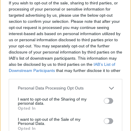
If you wish to opt-out of the sale, sharing to third parties, or
processing of your personal or sensitive information for
ÉLETMÓD
targeted advertising by us, please use the below opt-out
section to confirm your selection. Please note that after your
Egy megállapodott férfi vallomása:
opt-out request is processed you may continue seeing
„Már nem lennék képes megesküdni
interest-based ads based on personal information utilized by
us or personal information disclosed to third parties prior to
arra, hogy valakivel évtizedeket
your opt-out. You may separately opt-out of the further
együtt leszek”
disclosure of your personal information by third parties on the
IAB’s list of downstream participants. This information may
also be disclosed by us to third parties on the
IAB’s List of
Downstream Participants
that may further disclose it to other
third parties.
Please note that this website/app uses one or more Google
Personal Data Processing Opt Outs
services and may gather and store information including but
not limited to your visit or usage behaviour. You may click to
I want to opt-out of the Sharing of my
personal data.
grant or deny consent to Google and its third-party tags to
Opted In
use your data for below specified purposes in below Google
consent section.
I want to opt-out of the Sale of my
Personal Data.
Opted In