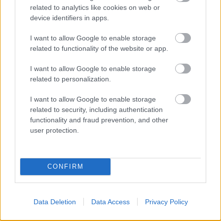
related to analytics like cookies on web or
device identifiers in apps.
I want to allow Google to enable storage
related to functionality of the website or app.
I want to allow Google to enable storage
related to personalization.
I want to allow Google to enable storage
related to security, including authentication
GLAMOUR HOROSZKÓP
functionality and fraud prevention, and other
user protection.
Ez a 3 leghűségesebb csillagjegy
CONFIRM
Legnépszerűbb témák
Data Deletion
Data Access
Privacy Policy
HŰSÉG
ÉLETMÓD
SZERELEM
PÁRKAPCSOLAT