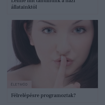
Lenne mit tanulnunk a házi
állatainktól
ÉLETMÓD
Félrelépésre programoztak?