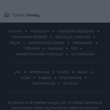
Címke
huseg
Archívum
Impresszum
Adatkezelési tájékoztató
Felhasználási feltételek
Szerzői jogi nyilatkozat
Rólunk
Szerkesztőségi küldetés
Médiaajánlat
Előfizetés
Kapcsolat
RSS
Akadálymentesítési nyilatkozat
Süti beállítások
USA
Németország
Brazília
Mexikó
Anglia
Bulgária
Lengyelország
Spanyolország
Dél-Afrika
© glamour.hu © IndaNext Hungary Kft. Az oldalak tartalmával
kapcsolatban minden jog fenntartva, beleértve a tartalom