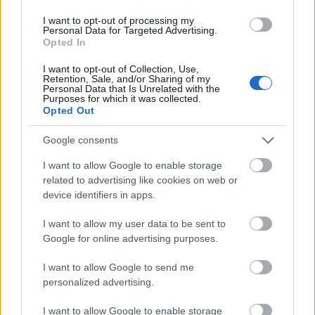
I want to opt-out of processing my
Personal Data for Targeted Advertising.
GLAMOUR HOROSZKÓP
Opted In
Ez a 3 csillagjegy a legkevésbé
I want to opt-out of Collection, Use,
Retention, Sale, and/or Sharing of my
alkalmas a hűségre egy
Personal Data that Is Unrelated with the
Purposes for which it was collected.
párkapcsolatban
Opted Out
Google consents
I want to allow Google to enable storage
related to advertising like cookies on web or
device identifiers in apps.
I want to allow my user data to be sent to
Google for online advertising purposes.
I want to allow Google to send me
ÉLETMÓD
personalized advertising.
Mik az igaz szerelem jelei?
I want to allow Google to enable storage