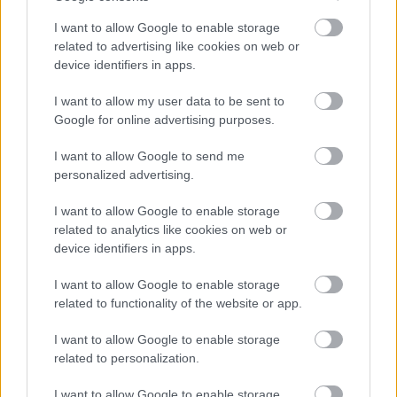
Problémás a bőröd? Így alakíts ki új
I want to allow Google to enable storage
szokásokat (x)
related to advertising like cookies on web or
device identifiers in apps.
I want to allow my user data to be sent to
Google for online advertising purposes.
I want to allow Google to send me
personalized advertising.
I want to allow Google to enable storage
related to analytics like cookies on web or
device identifiers in apps.
SZÉPSÉG
I want to allow Google to enable storage
5 elismerést is bezsebelt a
related to functionality of the website or app.
nemzetközi díjátadón a magyar
I want to allow Google to enable storage
bőrápolási márka
related to personalization.
I want to allow Google to enable storage