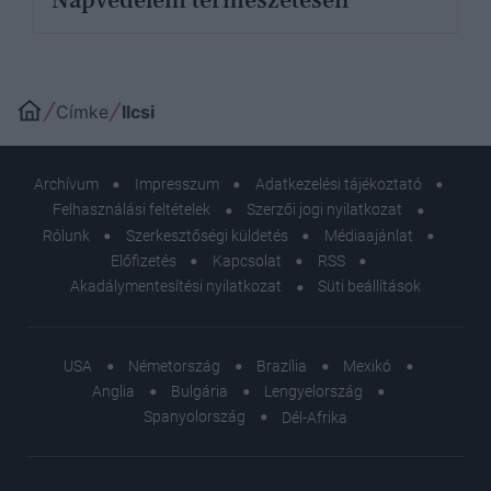
Napvédelem természetesen
Címke
Ilcsi
Archívum
Impresszum
Adatkezelési tájékoztató
Felhasználási feltételek
Szerzői jogi nyilatkozat
Rólunk
Szerkesztőségi küldetés
Médiaajánlat
Előfizetés
Kapcsolat
RSS
Akadálymentesítési nyilatkozat
Süti beállítások
USA
Németország
Brazília
Mexikó
Anglia
Bulgária
Lengyelország
Spanyolország
Dél-Afrika