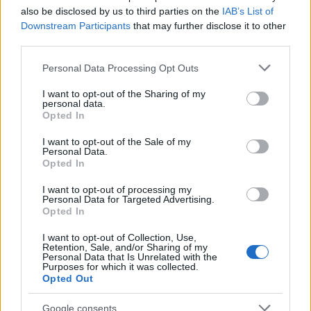
also be disclosed by us to third parties on the
IAB’s List of
Downstream Participants
that may further disclose it to other
SZÉPSÉG
third parties.
Indítsd gyönyörű bőrrel a
Please note that this website/app uses one or more Google
Personal Data Processing Opt Outs
szeptembert! Íme minden, amire
services and may gather and store information including but
not limited to your visit or usage behaviour. You may click to
I want to opt-out of the Sharing of my
érdemes odafigyelned az ősz
personal data.
grant or deny consent to Google and its third-party tags to
Opted In
beköszöntével!
use your data for below specified purposes in below Google
consent section.
I want to opt-out of the Sale of my
Personal Data.
Opted In
I want to opt-out of processing my
Personal Data for Targeted Advertising.
Opted In
I want to opt-out of Collection, Use,
Retention, Sale, and/or Sharing of my
Personal Data that Is Unrelated with the
Purposes for which it was collected.
Opted Out
GLAMOUR-NAPOK
Google consents