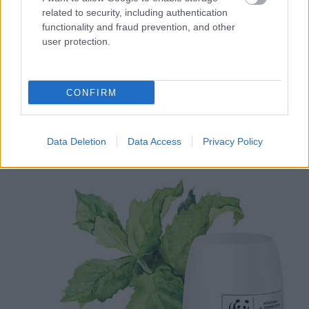
related to security, including authentication
functionality and fraud prevention, and other
Legnépszerűbb témák
user protection.
ILCSI
SZÉPSÉG
KUPONOK
GLAMDROP
SZÉPSÉG
BŐRÁPOLÁS
KOZMETIKUM
GLAMOUR-NAPOK
CONFIRM
HAJÁPOLÁS
Data Deletion
Data Access
Privacy Policy