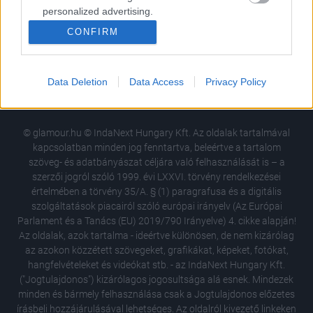
personalized advertising.
CONFIRM
I want to allow Google to enable storage
USA
Németország
Brazília
Mexikó
related to analytics like cookies on web or
Anglia
Bulgária
Lengyelország
device identifiers in apps.
Spanyolország
Dél-Afrika
Data Deletion
Data Access
Privacy Policy
I want to allow Google to enable storage
related to functionality of the website or app.
© glamour.hu © IndaNext Hungary Kft. Az oldalak tartalmával
I want to allow Google to enable storage
kapcsolatban minden jog fenntartva, beleértve a tartalom
related to personalization.
szöveg- és adatbányászat céljára való felhasználását is – a
szerzői jogról szóló 1999. évi LXXVI. törvény rendelkezései
I want to allow Google to enable storage
értelmében a törvény 35/A. § (1) paragrafusa és a digitális
related to security, including authentication
szolgáltatások piacairól szóló európai irányelv (Az Európai
functionality and fraud prevention, and other
Parlament és a Tanács (EU) 2019/790 Irányelve) 4. cikke alapján!
user protection.
Az oldalak, azok tartalma - ideértve különösen, de nem kizárólag
az azokon közzétett szövegeket, grafikákat, képeket, fotókat,
hangfelvételeket és videókat stb. - az IndaNext Hungary Kft.
("Jogtulajdonos") kizárólagos jogosultsága alá esnek. Mindezek
minden és bármely felhasználása csak a Jogtulajdonos előzetes
írásbeli hozzájárulásával lehetséges. Az oldalról kivezető linkeken