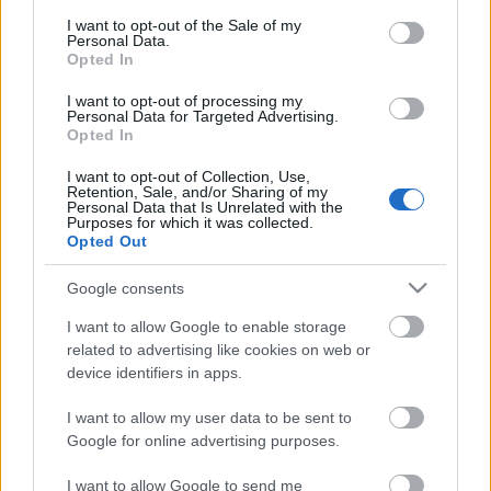
consent section.
I want to opt-out of the Sale of my
Personal Data.
Opted In
I want to opt-out of processing my
KULTÚRA
Personal Data for Targeted Advertising.
Opted In
Jégvarázs a színfalak mögött – így
I want to opt-out of Collection, Use,
készültek Anna szerepére a Madách
Retention, Sale, and/or Sharing of my
Personal Data that Is Unrelated with the
Színház színésznői
Purposes for which it was collected.
Opted Out
Google consents
Címke
Jégvarázs
I want to allow Google to enable storage
related to advertising like cookies on web or
device identifiers in apps.
Archívum
Impresszum
Adatkezelési tájékoztató
Felhasználási feltételek
Szerzői jogi nyilatkozat
I want to allow my user data to be sent to
Rólunk
Szerkesztőségi küldetés
Médiaajánlat
Google for online advertising purposes.
Előfizetés
Kapcsolat
RSS
Akadálymentesítési nyilatkozat
Süti beállítások
I want to allow Google to send me