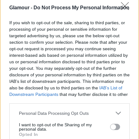
Glamour -
Do Not Process My Personal Information
If you wish to opt-out of the sale, sharing to third parties, or
processing of your personal or sensitive information for
KULTÚRA
targeted advertising by us, please use the below opt-out
section to confirm your selection. Please note that after your
Szaszák Zsolt: „A Jégvarázs az
opt-out request is processed you may continue seeing
elmúlt 15 év leggrandiózusabb
interest-based ads based on personal information utilized by
produkciója lesz”
us or personal information disclosed to third parties prior to
your opt-out. You may separately opt-out of the further
disclosure of your personal information by third parties on the
IAB’s list of downstream participants. This information may
also be disclosed by us to third parties on the
IAB’s List of
Downstream Participants
that may further disclose it to other
third parties.
Please note that this website/app uses one or more Google
Personal Data Processing Opt Outs
services and may gather and store information including but
not limited to your visit or usage behaviour. You may click to
I want to opt-out of the Sharing of my
personal data.
grant or deny consent to Google and its third-party tags to
Opted In
use your data for below specified purposes in below Google