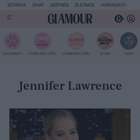
SZTÁROK
DIVAT
SZÉPSÉG
ÉLETMÓD
HOROSZKÓP
KU
MANCSPARTY
NYEREMÉNYJÁTÉK
NYEREMÉNYJÁTÉK
SYOSS
TAROT
Jennifer Lawrence