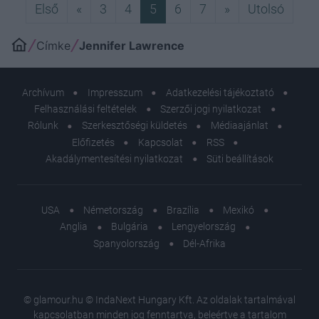
Első
Előző
Következő
Utols
Első
«
3
4
5
6
7
»
Utolsó
Címke
Jennifer Lawrence
Archívum
Impresszum
Adatkezelési tájékoztató
Felhasználási feltételek
Szerzői jogi nyilatkozat
Rólunk
Szerkesztőségi küldetés
Médiaajánlat
Előfizetés
Kapcsolat
RSS
Akadálymentesítési nyilatkozat
Süti beállítások
USA
Németország
Brazília
Mexikó
Anglia
Bulgária
Lengyelország
Spanyolország
Dél-Afrika
© glamour.hu © IndaNext Hungary Kft. Az oldalak tartalmával
kapcsolatban minden jog fenntartva, beleértve a tartalom