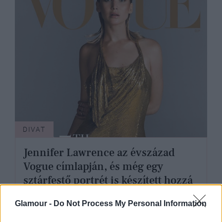
DIVAT
Jennifer Lawrence az évszázad
Vogue címlapján, és még egy
sztárfestő portrét is készített hozzá
Glamour -
Do Not Process My Personal Information