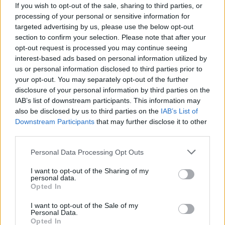
If you wish to opt-out of the sale, sharing to third parties, or
processing of your personal or sensitive information for
targeted advertising by us, please use the below opt-out
section to confirm your selection. Please note that after your
opt-out request is processed you may continue seeing
interest-based ads based on personal information utilized by
us or personal information disclosed to third parties prior to
your opt-out. You may separately opt-out of the further
disclosure of your personal information by third parties on the
IAB’s list of downstream participants. This information may
also be disclosed by us to third parties on the
IAB’s List of
Downstream Participants
that may further disclose it to other
SZTÁRHÍREK
third parties.
Csak nem?! Jennifer Lawrence a
Please note that this website/app uses one or more Google
Personal Data Processing Opt Outs
hibás Chris Pratt és Anna Faris
services and may gather and store information including but
not limited to your visit or usage behaviour. You may click to
I want to opt-out of the Sharing of my
válásáért?
personal data.
grant or deny consent to Google and its third-party tags to
Opted In
use your data for below specified purposes in below Google
consent section.
I want to opt-out of the Sale of my
Personal Data.
Opted In