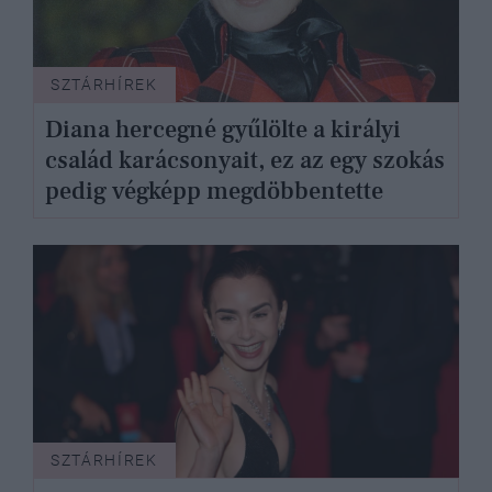
SZTÁRHÍREK
Diana hercegné gyűlölte a királyi
család karácsonyait, ez az egy szokás
pedig végképp megdöbbentette
SZTÁRHÍREK