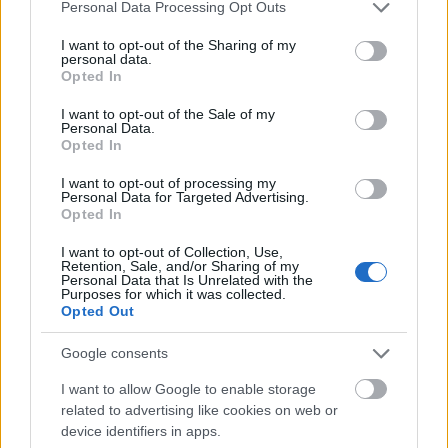
Please note that this website/app uses one or more Google
Personal Data Processing Opt Outs
services and may gather and store information including but
not limited to your visit or usage behaviour. You may click to
I want to opt-out of the Sharing of my
personal data.
grant or deny consent to Google and its third-party tags to
Opted In
use your data for below specified purposes in below Google
SZTÁRHÍREK
consent section.
I want to opt-out of the Sale of my
Hatalmas karácsonyi meglepetéssel
Personal Data.
Opted In
rukkolt elő Katalin hercegné és
I want to opt-out of processing my
Sarolta hercegnő, nem lehet
Personal Data for Targeted Advertising.
könnyek nélkül végignézni a
Opted In
videójukat
I want to opt-out of Collection, Use,
Retention, Sale, and/or Sharing of my
Personal Data that Is Unrelated with the
Purposes for which it was collected.
Opted Out
Google consents
I want to allow Google to enable storage
related to advertising like cookies on web or
device identifiers in apps.