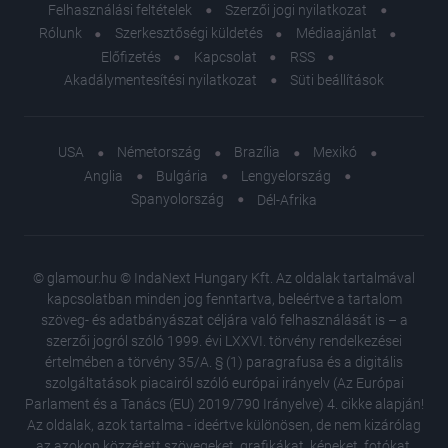
Felhasználási feltételek
Szerzői jogi nyilatkozat
Rólunk
Szerkesztőségi küldetés
Médiaajánlat
Előfizetés
Kapcsolat
RSS
Akadálymentesítési nyilatkozat
Süti beállítások
USA
Németország
Brazília
Mexikó
Anglia
Bulgária
Lengyelország
Spanyolország
Dél-Afrika
© glamour.hu © IndaNext Hungary Kft. Az oldalak tartalmával
kapcsolatban minden jog fenntartva, beleértve a tartalom
szöveg- és adatbányászat céljára való felhasználását is – a
szerzői jogról szóló 1999. évi LXXVI. törvény rendelkezései
értelmében a törvény 35/A. § (1) paragrafusa és a digitális
szolgáltatások piacairól szóló európai irányelv (Az Európai
Parlament és a Tanács (EU) 2019/790 Irányelve) 4. cikke alapján!
Az oldalak, azok tartalma - ideértve különösen, de nem kizárólag
az azokon közzétett szövegeket, grafikákat, képeket, fotókat,