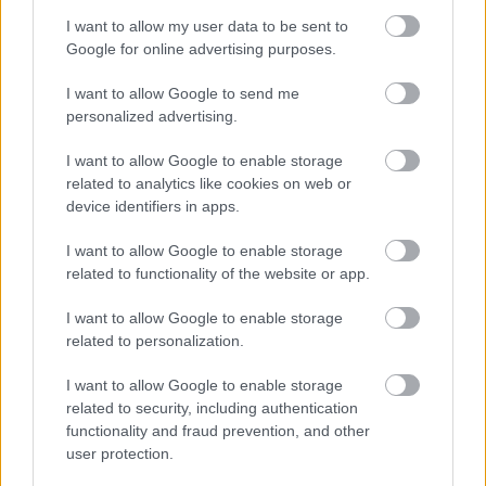
I want to allow my user data to be sent to
Google for online advertising purposes.
I want to allow Google to send me
personalized advertising.
I want to allow Google to enable storage
SZTÁRHÍREK
related to analytics like cookies on web or
Szoboszlai Dominik és Buzsik
device identifiers in apps.
Borka karácsonyi családi fotója
I want to allow Google to enable storage
minden képzeletet felülmúl,
related to functionality of the website or app.
elképesztően édes a kislányuk
I want to allow Google to enable storage
related to personalization.
I want to allow Google to enable storage
related to security, including authentication
functionality and fraud prevention, and other
user protection.