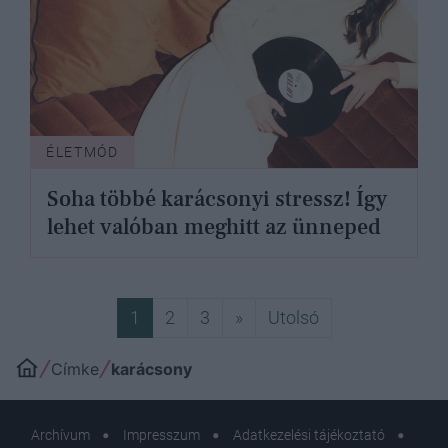
ÉLETMÓD
Soha többé karácsonyi stressz! Így
lehet valóban meghitt az ünneped
Következő
Utolsó
1
2
3
»
Utolsó
Címke
karácsony
Archívum
Impresszum
Adatkezelési tájékoztató