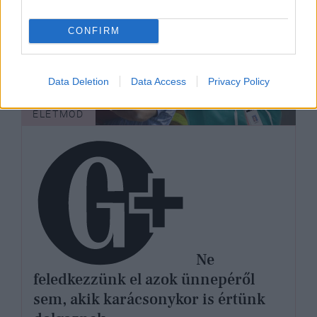
CONFIRM
Data Deletion
Data Access
Privacy Policy
ÉLETMÓD
Ne
feledkezzünk el azok ünnepéről
sem, akik karácsonykor is értünk