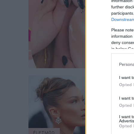
information 
further disc
participants
Downstream 
Please note
information 
deny consent
in below Go
Persona
I want t
Opted 
I want t
Opted 
I want 
Advertis
Opted 
ÉLETMÓD
SZÉP