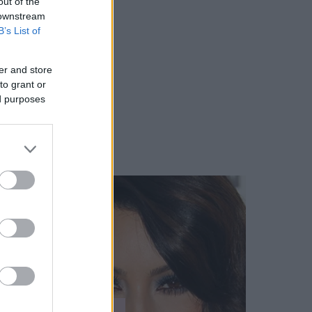
out of the
 downstream
B’s List of
er and store
to grant or
ed purposes
SZÉPSÉG