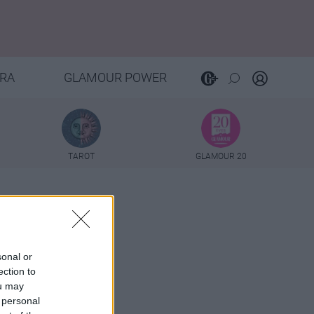
RA
GLAMOUR POWER
TAROT
GLAMOUR 20
sonal or
ection to
ou may
 personal