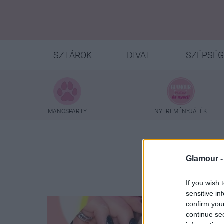
SZTÁROK
DIVAT
SZÉPSÉG
MANCSPARTY
NYEREMÉNYJÁTÉK
Glamour 
If you wish 
sensitive in
confirm you
continue se