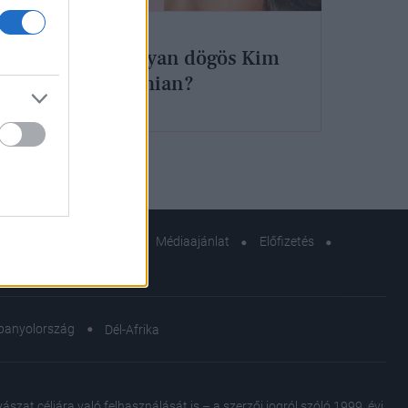
re a
Mitől olyan dögös Kim
ik!
Kardashian?
r!
zerkesztőségi küldetés
Médiaajánlat
Előfizetés
sok
panyolország
Dél-Afrika
at céljára való felhasználását is – a szerzői jogról szóló 1999. évi