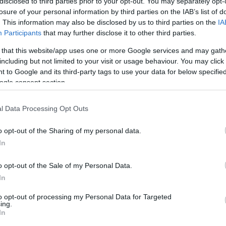
disclosed to third parties prior to your opt-out. You may separately opt-
SZÉPSÉG
losure of your personal information by third parties on the IAB’s list of
. This information may also be disclosed by us to third parties on the
IA
10 sminktrükk, ami
Participants
that may further disclose it to other third parties.
beauty bloggerek
 that this website/app uses one or more Google services and may gath
kedvence, de
including but not limited to your visit or usage behaviour. You may click 
valójában egyetlen
 to Google and its third-party tags to use your data for below specifi
sminkmester sem
ogle consent section.
használja őket
l Data Processing Opt Outs
o opt-out of the Sharing of my personal data.
In
o opt-out of the Sale of my Personal Data.
In
to opt-out of processing my Personal Data for Targeted
ing.
In
SÉG
SZÉPSÉG