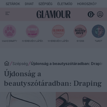
SZTÁROK
DIVAT
SZÉPSÉG
ÉLETMÓD
HOROSZKÓP
KU
MANCSPARTY
NYEREMÉNYJÁTÉK
NYEREMÉNYJÁTÉK
SYOSS
TAROT
Szépség
Újdonság a beautyszótáradban: Draping
Újdonság a
beautyszótáradban: Draping