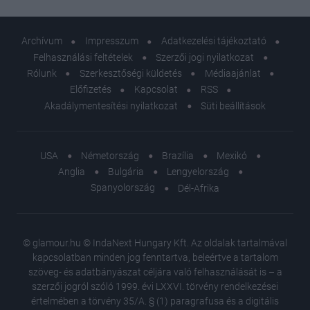
Archívum
Impresszum
Adatkezelési tájékoztató
Felhasználási feltételek
Szerzői jogi nyilatkozat
Rólunk
Szerkesztőségi küldetés
Médiaajánlat
Előfizetés
Kapcsolat
RSS
Akadálymentesítési nyilatkozat
Süti beállítások
USA
Németország
Brazília
Mexikó
Anglia
Bulgária
Lengyelország
Spanyolország
Dél-Afrika
© glamour.hu © IndaNext Hungary Kft. Az oldalak tartalmával
kapcsolatban minden jog fenntartva, beleértve a tartalom
szöveg- és adatbányászat céljára való felhasználását is – a
szerzői jogról szóló 1999. évi LXXVI. törvény rendelkezései
értelmében a törvény 35/A. § (1) paragrafusa és a digitális