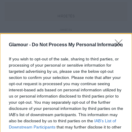
A drapingről jó tudni továbbá, hogy a természetes
hatásra törekszik, nagy kontrasztok nélkül,
Glamour -
Do Not Process My Personal Information
kifinomultan. Nézd meg a végeredményt!
If you wish to opt-out of the sale, sharing to third parties, or
processing of your personal or sensitive information for
targeted advertising by us, please use the below opt-out
section to confirm your selection. Please note that after your
opt-out request is processed you may continue seeing
interest-based ads based on personal information utilized by
us or personal information disclosed to third parties prior to
your opt-out. You may separately opt-out of the further
disclosure of your personal information by third parties on the
IAB’s list of downstream participants. This information may
also be disclosed by us to third parties on the
IAB’s List of
Downstream Participants
that may further disclose it to other