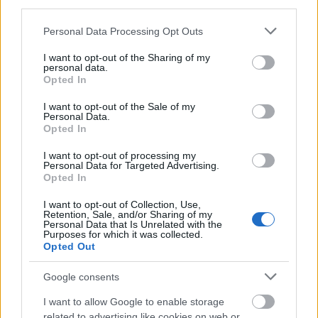
third parties.
Please note that this website/app uses one or more Google
Personal Data Processing Opt Outs
services and may gather and store information including but
not limited to your visit or usage behaviour. You may click to
I want to opt-out of the Sharing of my
Draping
personal data.
grant or deny consent to Google and its third-party tags to
Opted In
use your data for below specified purposes in below Google
Fotó:
Pinterest
consent section.
I want to opt-out of the Sale of my
Personal Data.
Opted In
I want to opt-out of processing my
Personal Data for Targeted Advertising.
Opted In
I want to opt-out of Collection, Use,
Retention, Sale, and/or Sharing of my
Personal Data that Is Unrelated with the
Purposes for which it was collected.
Opted Out
Google consents
I want to allow Google to enable storage
related to advertising like cookies on web or