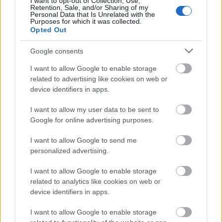
I want to opt-out of Collection, Use,
Retention, Sale, and/or Sharing of my
Personal Data that Is Unrelated with the
ÉLETMÓD
Purposes for which it was collected.
Opted Out
Mikes Anna és Krausz Gábor olyan
helyen randevúztak, amiről a
Google consents
legtöbb pár csak álmodik
I want to allow Google to enable storage
related to advertising like cookies on web or
device identifiers in apps.
I want to allow my user data to be sent to
Google for online advertising purposes.
I want to allow Google to send me
personalized advertising.
I want to allow Google to enable storage
related to analytics like cookies on web or
device identifiers in apps.
I want to allow Google to enable storage