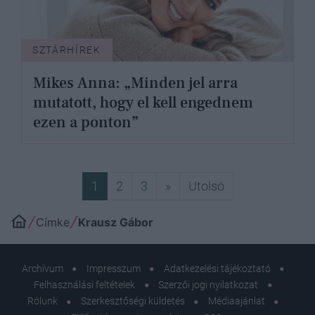
SZTÁRHÍREK
Mikes Anna: „Minden jel arra
mutatott, hogy el kell engednem
ezen a ponton”
Következő
Utolsó
1
2
3
»
Utolsó
Címke
Krausz Gábor
Archívum
Impresszum
Adatkezelési tájékoztató
Felhasználási feltételek
Szerzői jogi nyilatkozat
Rólunk
Szerkesztőségi küldetés
Médiaajánlat