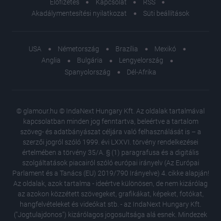
Előfizetés
Kapcsolat
RSS
Akadálymentesítési nyilatkozat
Süti beállítások
USA
Németország
Brazília
Mexikó
Anglia
Bulgária
Lengyelország
Spanyolország
Dél-Afrika
© glamour.hu © IndaNext Hungary Kft. Az oldalak tartalmával
kapcsolatban minden jog fenntartva, beleértve a tartalom
szöveg- és adatbányászat céljára való felhasználását is – a
szerzői jogról szóló 1999. évi LXXVI. törvény rendelkezései
értelmében a törvény 35/A. § (1) paragrafusa és a digitális
szolgáltatások piacairól szóló európai irányelv (Az Európai
Parlament és a Tanács (EU) 2019/790 Irányelve) 4. cikke alapján!
Az oldalak, azok tartalma - ideértve különösen, de nem kizárólag
az azokon közzétett szövegeket, grafikákat, képeket, fotókat,
hangfelvételeket és videókat stb. - az IndaNext Hungary Kft.
("Jogtulajdonos") kizárólagos jogosultsága alá esnek. Mindezek