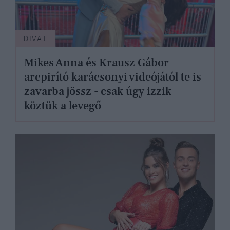
DIVAT
Mikes Anna és Krausz Gábor
arcpirító karácsonyi videójától te is
zavarba jössz - csak úgy izzik
köztük a levegő