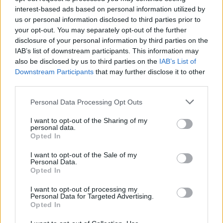
interest-based ads based on personal information utilized by
us or personal information disclosed to third parties prior to
your opt-out. You may separately opt-out of the further
SZTÁRHÍREK
disclosure of your personal information by third parties on the
IAB’s list of downstream participants. This information may
Mikes Anna és Krausz Gábor közös
also be disclosed by us to third parties on the
IAB’s List of
Downstream Participants
that may further disclose it to other
fotója tündérmesébe illő: a
third parties.
táncosnő menyasszonyként
Please note that this website/app uses one or more Google
tündököl
Personal Data Processing Opt Outs
services and may gather and store information including but
not limited to your visit or usage behaviour. You may click to
I want to opt-out of the Sharing of my
personal data.
grant or deny consent to Google and its third-party tags to
Opted In
use your data for below specified purposes in below Google
consent section.
I want to opt-out of the Sale of my
Personal Data.
Opted In
I want to opt-out of processing my
Personal Data for Targeted Advertising.
Opted In