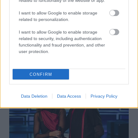
related to functionality of the website or app.
SZTÁRHÍREK
I want to allow Google to enable storage
related to personalization.
Mikes Anna bevállalta a
I want to allow Google to enable storage
meztelenruhát, és ennél
related to security, including authentication
tökéletesebb helyen nem is
functionality and fraud prevention, and other
jelenhetett volna meg benne
user protection.
CONFIRM
Data Deletion
Data Access
Privacy Policy