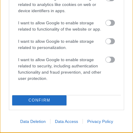
related to analytics like cookies on web or
device identifiers in apps.
I want to allow Google to enable storage
related to functionality of the website or app.
I want to allow Google to enable storage
related to personalization.
I want to allow Google to enable storage
related to security, including authentication
functionality and fraud prevention, and other
user protection.
GLAMOUR HOROSZKÓP
CONFIRM
Schóbert Lara: „Anyukám úgy
nevelt, hogy sose függjek senkitől”
Data Deletion
Data Access
Privacy Policy