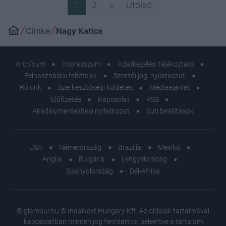
Következő
Utolsó
1
2
»
Utolsó
Címke
Nagy Katica
Archívum
Impresszum
Adatkezelési tájékoztató
Felhasználási feltételek
Szerzői jogi nyilatkozat
Rólunk
Szerkesztőségi küldetés
Médiaajánlat
Előfizetés
Kapcsolat
RSS
Akadálymentesítési nyilatkozat
Süti beállítások
USA
Németország
Brazília
Mexikó
Anglia
Bulgária
Lengyelország
Spanyolország
Dél-Afrika
© glamour.hu © IndaNext Hungary Kft. Az oldalak tartalmával
kapcsolatban minden jog fenntartva, beleértve a tartalom