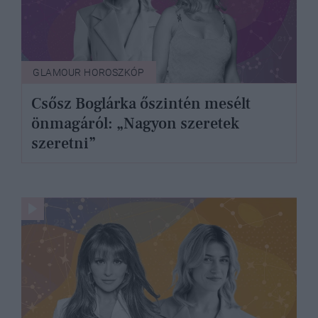
GLAMOUR HOROSZKÓP
Csősz Boglárka őszintén mesélt
önmagáról: „Nagyon szeretek
szeretni”