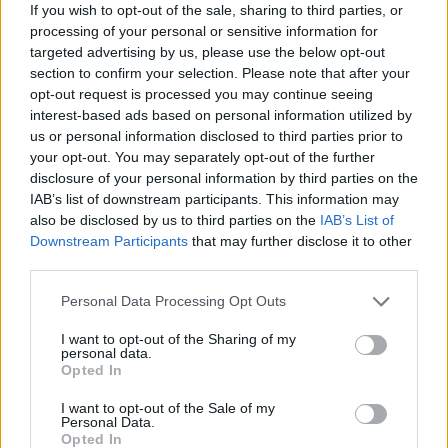
Nyári Dia: „Amikor a fiammal
If you wish to opt-out of the sale, sharing to third parties, or
processing of your personal or sensitive information for
vagyok, az szent és sérthetetlen"-
targeted advertising by us, please use the below opt-out
Nézd meg a GLAMOUR Asztro
section to confirm your selection. Please note that after your
podcast legújabb részét!
opt-out request is processed you may continue seeing
interest-based ads based on personal information utilized by
us or personal information disclosed to third parties prior to
your opt-out. You may separately opt-out of the further
disclosure of your personal information by third parties on the
IAB’s list of downstream participants. This information may
also be disclosed by us to third parties on the
IAB’s List of
Downstream Participants
that may further disclose it to other
third parties.
Please note that this website/app uses one or more Google
Personal Data Processing Opt Outs
services and may gather and store information including but
not limited to your visit or usage behaviour. You may click to
I want to opt-out of the Sharing of my
personal data.
grant or deny consent to Google and its third-party tags to
Opted In
GLAMOUR HOROSZKÓP
use your data for below specified purposes in below Google
consent section.
Kevesen gondolták volna, de
I want to opt-out of the Sale of my
Personal Data.
Mihályfi Luca ilyen valójában egy
Opted In