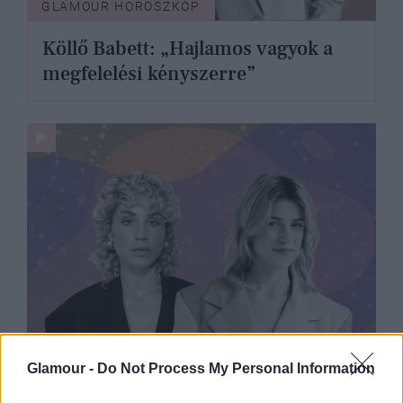
GLAMOUR HOROSZKÓP
Köllő Babett: „Hajlamos vagyok a
megfelelési kényszerre”
Glamour -
Do Not Process My Personal Information
GLAMOUR HOROSZKÓP