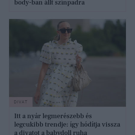
body-ban állt színpadra
DIVAT
Itt a nyár legmerészebb és
legcukibb trendje: így hódítja vissza
a divatot a babydoll ruha