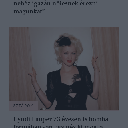
nehéz igazán nőiesnek érezni
magunkat”
SZTÁROK
Cyndi Lauper 73 évesen is bomba
formában van, így néz ki most a