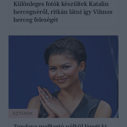
Különleges fotók készültek Katalin
hercegnéről, ritkán látni így Vilmos
herceg feleségét
SZTÁROK
Zendaya melltartó nélkül lépett ki