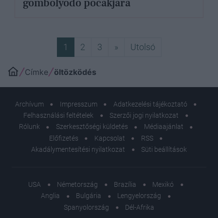
gömbölyödő pocakjára
Következő
Utolsó
1
2
3
»
Utolsó
Címke
öltözködés
Archívum
Impresszum
Adatkezelési tájékoztató
Felhasználási feltételek
Szerzői jogi nyilatkozat
Rólunk
Szerkesztőségi küldetés
Médiaajánlat
Előfizetés
Kapcsolat
RSS
Akadálymentesítési nyilatkozat
Süti beállítások
USA
Németország
Brazília
Mexikó
Anglia
Bulgária
Lengyelország
Spanyolország
Dél-Afrika