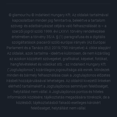
© glamour.hu © IndaNext Hungary Kft. Az oldalak tartalmával
kapcsolatban minden jog fenntartva, beleértve a tartalom
szöveg- és adatbányászat céljára való felhasználását is – a
szerzői jogról szóló 1999. évi LXXVI. törvény rendelkezései
értelmében a törvény 35/A. § (1) paragrafusa és a digitális
szolgáltatások piacairól szóló európai irányelv (Az Európai
Parlament és a Tanács (EU) 2019/790 Irányelve) 4. cikke alapján!
Az oldalak, azok tartalma - ideértve különösen, de nem kizárólag
az azokon közzétett szövegeket, grafikákat, képeket, fotókat,
hangfelvételeket és videókat stb. - az IndaNext Hungary Kft.
("Jogtulajdonos") kizárólagos jogosultsága alá esnek. Mindezek
minden és bármely felhasználása csak a Jogtulajdonos előzetes
írásbeli hozzájárulásával lehetséges. Az oldalról kivezető linkeken
elérhető tartalmakért a Jogtulajdonos semmilyen felelősséget,
helytállást nem vállal. A Jogtulajdonos pontos és hiteles
információk közlésére, tájékoztatás megadására törekszik, de a
közlésből, tájékoztatásból fakadó esetleges károkért
felelősséget, helytállást nem vállal.