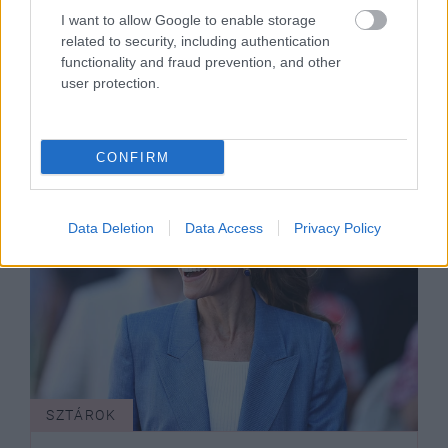
I want to allow Google to enable storage
Zendaya istennőként tündököl,
related to security, including authentication
extrém helyen kivágott ruhában
functionality and fraud prevention, and other
pózolt a vörös szőnyegen
user protection.
CONFIRM
Data Deletion
Data Access
Privacy Policy
SZTÁROK