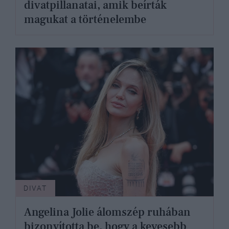
divatpillanatai, amik beírták
magukat a történelembe
DIVAT
Angelina Jolie álomszép ruhában
bizonyította be, hogy a kevesebb