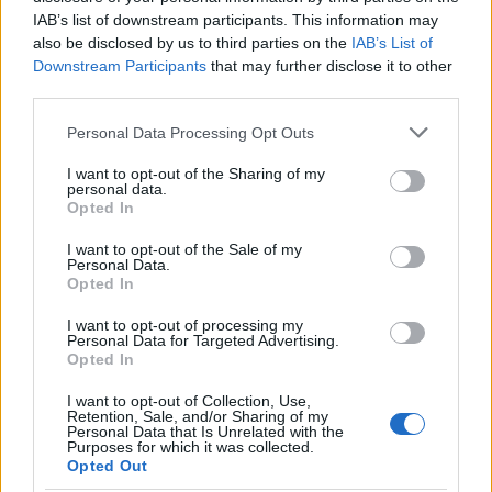
IAB’s list of downstream participants. This information may
also be disclosed by us to third parties on the
IAB’s List of
DIVAT
Downstream Participants
that may further disclose it to other
third parties.
Anya Taylor-Joy melltartó nélkül
Please note that this website/app uses one or more Google
viselt pucérruhát, csak úgy ordít a
Personal Data Processing Opt Outs
services and may gather and store information including but
szettjéből a meztelenség
not limited to your visit or usage behaviour. You may click to
I want to opt-out of the Sharing of my
personal data.
grant or deny consent to Google and its third-party tags to
Opted In
use your data for below specified purposes in below Google
consent section.
I want to opt-out of the Sale of my
Personal Data.
Opted In
I want to opt-out of processing my
Personal Data for Targeted Advertising.
Opted In
I want to opt-out of Collection, Use,
Retention, Sale, and/or Sharing of my
Personal Data that Is Unrelated with the
Purposes for which it was collected.
Opted Out
SZTÁROK