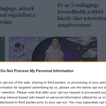
Ez az 5 csillagjegy
llagjegy, akinek
kiemelkedik a többi
sal végződhet a
közül: őket lehetetle
ssága
megtéveszteni
-
Do Not Process My Personal Information
GLAMOUR HOROSZKÓP
to opt-out of the sale, sharing to third parties, or processing of your per
formation for targeted advertising by us, please use the below opt-out s
r selection. Please note that after your opt-out request is processed y
eing interest-based ads based on personal information utilized by us or
disclosed to third parties prior to your opt-out. You may separately opt-