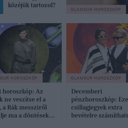
közéjük tartozol?
GLAMOUR HOROSZKÓP
OUR HOROSZKÓP
GLAMOUR HOROSZKÓP
 horoszkóp: Az
Decemberi
k ne veszítse el a
pénzhoroszkóp: Eze
t, a Rák messziről
csillagjegyek extra
lje ma a döntéseket
bevételre számíthat
cember 8.
ők lesznek a hónap