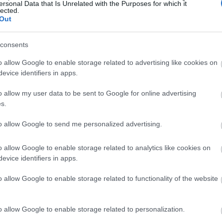
ersonal Data that Is Unrelated with the Purposes for which it
lected.
Out
GLAMOUR HOROSZKÓP
consents
A Szűz, a Bak és az
o allow Google to enable storage related to advertising like cookies on
Oroszlán csillagjegyek
evice identifiers in apps.
olyan képességgel
o allow my user data to be sent to Google for online advertising
bírnak, mint senki
s.
más
to allow Google to send me personalized advertising.
o allow Google to enable storage related to analytics like cookies on
evice identifiers in apps.
o allow Google to enable storage related to functionality of the website
o allow Google to enable storage related to personalization.