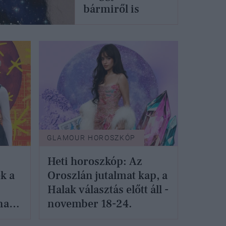
bármiről is
GLAMOUR HOROSZKÓP
Heti horoszkóp: Az
k a
Oroszlán jutalmat kap, a
Halak választás előtt áll -
nak,
november 18-24.