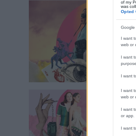
of my P
was col
Opted 
Google 
I want t
web or d
I want t
purpose
I want 
I want t
web or d
I want t
or app.
I want t