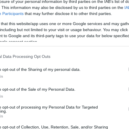
losure of your personal information by third parties on the IAB’s list of
. This information may also be disclosed by us to third parties on the
IA
Napi horoszkóp: A Vízöntőre
Participants
that may further disclose it to other third parties.
komoly nyereség, a Kosra
 that this website/app uses one or more Google services and may gath
szerelem vár - április 20.
including but not limited to your visit or usage behaviour. You may click 
 to Google and its third-party tags to use your data for below specifi
ogle consent section.
l Data Processing Opt Outs
o opt-out of the Sharing of my personal data.
OUR HOROSZKÓP
GLAMOUR HOROSZKÓP
In
négyen a
3 csillagjegy, aki
o opt-out of the Sale of my Personal Data.
itartóbb
mindenki másnál
In
lagjegyek, akik előbb
empatikusabb és
to opt-out of processing my Personal Data for Targeted
 utóbb megkapják a
támogatóbb: nem
ing.
lmukat
véletlenül szeretik ő
In
annyian
o opt-out of Collection, Use, Retention, Sale, and/or Sharing