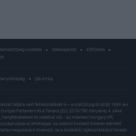
zerkesztőségi küldetés
Médiaajánlat
Előfizetés
sok
panyolország
Dél-Afrika
at céljára való felhasználását is – a szerzői jogról szóló 1999. évi
Az Európai Parlament és a Tanács (EU) 2019/790 Irányelve) 4. cikke
, hangfelvételeket és videókat stb. - az IndaNext Hungary Kft.
zzájárulásával lehetséges. Az oldalról kivezető linkeken elérhető
oztatás megadására törekszik, de a közlésből, tájékoztatásból fakadó