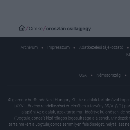
Címke
oroszlán csillagjegy
Archívum
Impresszum
Adatkezelési tájékoztató
K
USA
Németország
© glamour.hu © IndaNext Hungary Kft. Az oldalak tartalmával kapcsol
LXXVI. törvény rendelkezései értelmében a törvény 35/A. § (1) par
alapján! Az oldalak, azok tartalma - ideértve különösen, de n
("Jogtulajdonos") kizárólagos jogosultsága alá esnek. Mindezek m
tartalmakért a Jogtulajdonos semmilyen felelősséget, helytállást ne