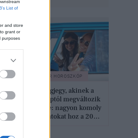
 downstream
B’s List of
er and store
to grant or
ed purposes
GLAMOUR HOROSZKÓP
3 csillagjegy, akinek a
mai naptól megváltozik
az élete: nagyon komoly
fordulatokat hoz a 2025-
ket
ös Vízöntő-időszak