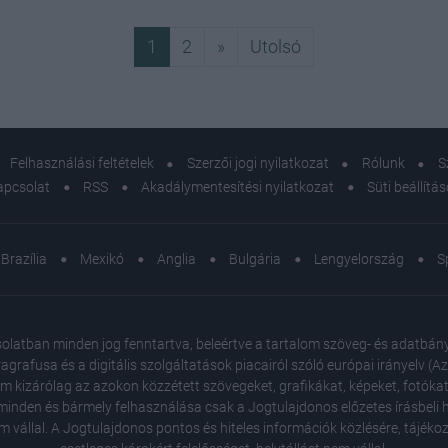
abszolút anyagi
nyertesei
Következő
Utolsó
1
2
»
Utolsó
Felhasználási feltételek
Szerzői jogi nyilatkozat
Rólunk
S
apcsolat
RSS
Akadálymentesítési nyilatkozat
Süti beállítá
Brazília
Mexikó
Anglia
Bulgária
Lengyelország
S
atban minden jog fenntartva, beleértve a tartalom szöveg- és adatbányász
agrafusa és a digitális szolgáltatások piacairól szóló európai irányelv (
em kizárólag az azokon közzétett szövegeket, grafikákat, képeket, fotókat
inden és bármely felhasználása csak a Jogtulajdonos előzetes írásbeli ho
m vállal. A Jogtulajdonos pontos és hiteles információk közlésére, tájék