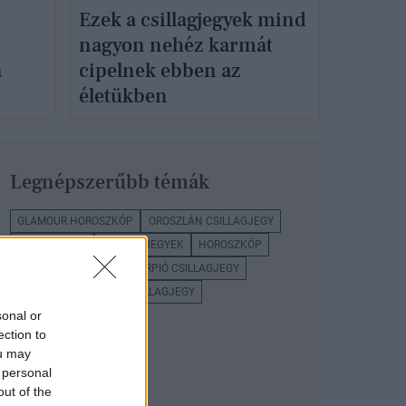
Ezek a csillagjegyek mind
nagyon nehéz karmát
n
cipelnek ebben az
életükben
Legnépszerűbb témák
GLAMOUR HOROSZKÓP
OROSZLÁN CSILLAGJEGY
ASZTROLÓGIA
CSILLAGJEGYEK
HOROSZKÓP
KOS CSILLAGJEGY
SKORPIÓ CSILLAGJEGY
CSILLAGJEGY
BIKA CSILLAGJEGY
sonal or
ection to
ou may
 personal
out of the