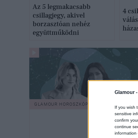
Az 5 legmakacsabb
4 csi
csillagjegy, akivel
válás
borzasztóan nehéz
háza
együttműködni
Glamour 
GLAMOUR HOROSZKÓP
If you wish 
sensitive in
confirm you
continue se
information 