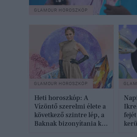
GLAMOUR HOROSZKÓP
GLAMOUR HOROSZKÓP
GLAM
Heti horoszkóp: A
Napi
Vízöntő szerelmi élete a
Ikre
következő szintre lép, a
fejé
Baknak bizonyítania kell
kerü
- december 9-15.
- de