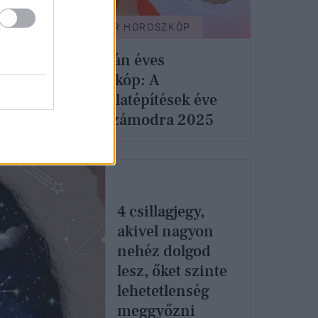
GLAMOUR HOROSZKÓP
kóp:
Oroszlán éves
horoszkóp: A
kapcsolatépítések éve
lehet számodra 2025
4 csillagjegy,
akivel nagyon
nehéz dolgod
lesz, őket szinte
lehetetlenség
meggyőzni