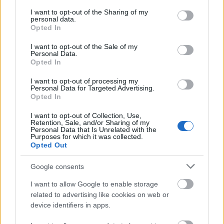
services and may gather and store information including but
KULTÚRA
not limited to your visit or usage behaviour. You may click to
I want to opt-out of the Sharing of my
personal data.
grant or deny consent to Google and its third-party tags to
Opted In
Izgalmas új sorozatokkal és filmekkel
use your data for below specified purposes in below Google
robbantja be az őszt a Netflix
consent section.
I want to opt-out of the Sale of my
Personal Data.
Opted In
I want to opt-out of processing my
Personal Data for Targeted Advertising.
Opted In
I want to opt-out of Collection, Use,
Retention, Sale, and/or Sharing of my
Personal Data that Is Unrelated with the
Purposes for which it was collected.
Opted Out
Google consents
I want to allow Google to enable storage
related to advertising like cookies on web or
device identifiers in apps.
ÉLETMÓD