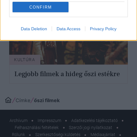
CONFIRM
Data Deletion
Data Access
Privacy Policy
KULTÚRA
Legjobb filmek a hideg őszi estékre
Címke
őszi filmek
Archívum
Impresszum
Adatkezelési tájékoztató
Felhasználási feltételek
Szerzői jogi nyilatkozat
Rólunk
Szerkesztőségi küldetés
Médiaajánlat