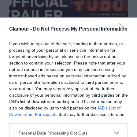
KULTÚRA
Glamour -
Do Not Process My Personal Information
Szeptember 24-én kiderülnek a
Netflix újdonságai
If you wish to opt-out of the sale, sharing to third parties, or
processing of your personal or sensitive information for
targeted advertising by us, please use the below opt-out
section to confirm your selection. Please note that after your
opt-out request is processed you may continue seeing
interest-based ads based on personal information utilized by
us or personal information disclosed to third parties prior to
your opt-out. You may separately opt-out of the further
disclosure of your personal information by third parties on the
IAB’s list of downstream participants. This information may
also be disclosed by us to third parties on the
IAB’s List of
Downstream Participants
that may further disclose it to other
third parties.
Please note that this website/app uses one or more Google
Personal Data Processing Opt Outs