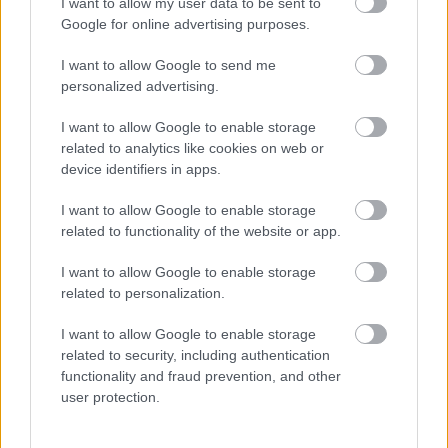
A hónap filmjei, amiket látnod kell
I want to allow my user data to be sent to
Google for online advertising purposes.
I want to allow Google to send me
personalized advertising.
I want to allow Google to enable storage
related to analytics like cookies on web or
device identifiers in apps.
I want to allow Google to enable storage
related to functionality of the website or app.
I want to allow Google to enable storage
related to personalization.
KULTÚRA
I want to allow Google to enable storage
related to security, including authentication
10 film, ami tökéletesen kikapcsol a
functionality and fraud prevention, and other
nap végén
user protection.