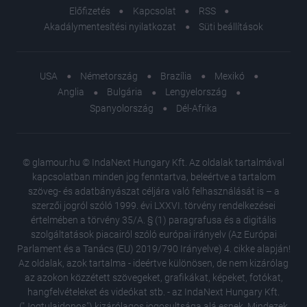
Előfizetés
Kapcsolat
RSS
Akadálymentesítési nyilatkozat
Süti beállítások
USA
Németország
Brazília
Mexikó
Anglia
Bulgária
Lengyelország
Spanyolország
Dél-Afrika
© glamour.hu © IndaNext Hungary Kft. Az oldalak tartalmával
kapcsolatban minden jog fenntartva, beleértve a tartalom
szöveg- és adatbányászat céljára való felhasználását is – a
szerzői jogról szóló 1999. évi LXXVI. törvény rendelkezései
értelmében a törvény 35/A. § (1) paragrafusa és a digitális
szolgáltatások piacairól szóló európai irányelv (Az Európai
Parlament és a Tanács (EU) 2019/790 Irányelve) 4. cikke alapján!
Az oldalak, azok tartalma - ideértve különösen, de nem kizárólag
az azokon közzétett szövegeket, grafikákat, képeket, fotókat,
hangfelvételeket és videókat stb. - az IndaNext Hungary Kft.
("Jogtulajdonos") kizárólagos jogosultsága alá esnek. Mindezek