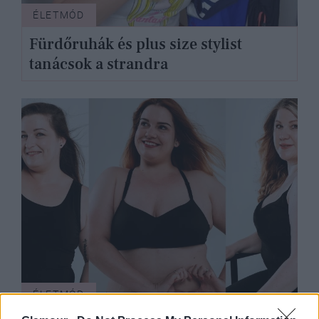
ÉLETMÓD
Fürdőruhák és plus size stylist
tanácsok a strandra
ÉLETMÓD