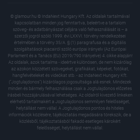
© glamour.hu © IndaNext Hungary Kft. Az oldalak tartalmával
kapcsolatban minden jog fenntartva, beleértve a tartalom
szöveg- és adatbányászat céljára való felhasználását is – a
szerzői jogról szóló 1999. évi LXXVI. törvény rendelkezései
értelmében a törvény 35/A. § (1) paragrafusa és a digitális
szolgáltatások piacairól szóló európai irányelv (Az Európai
Parlament és a Tanács (EU) 2019/790 Irányelve) 4. cikke alapján!
Az oldalak, azok tartalma - ideértve különösen, de nem kizárólag
az azokon közzétett szövegeket, grafikákat, képeket, fotókat,
hangfelvételeket és videókat stb. - az IndaNext Hungary Kft.
("Jogtulajdonos") kizárólagos jogosultsága alá esnek. Mindezek
minden és bármely felhasználása csak a Jogtulajdonos előzetes
írásbeli hozzájárulásával lehetséges. Az oldalról kivezető linkeken
elérhető tartalmakért a Jogtulajdonos semmilyen felelősséget,
helytállást nem vállal. A Jogtulajdonos pontos és hiteles
információk közlésére, tájékoztatás megadására törekszik, de a
közlésből, tájékoztatásból fakadó esetleges károkért
felelősséget, helytállást nem vállal.