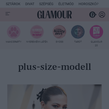
SZTÁROK
DIVAT
SZÉPSÉG
ÉLETMÓD
HOROSZKÓP
KU
MANCSPARTY
NYEREMÉNYJÁTÉK
SYOSS
TAROT
GLAMOUR
20
plus-size-modell