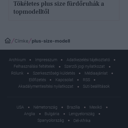
Tökéletes plus size fürdőruhák a
topmodelltől
Címke
plus-size-modell
Archívum
Impresszum
Adatkezelési tájékoztató
Felhasználási feltételek
Szerzői jogi nyilatkozat
Rólunk
Szerkesztőségi küldetés
Médiaajánlat
Előfizetés
Kapcsolat
RSS
Akadálymentesítési nyilatkozat
Süti beállítások
USA
Németország
Brazília
Mexikó
Anglia
Bulgária
Lengyelország
Spanyolország
Dél-Afrika