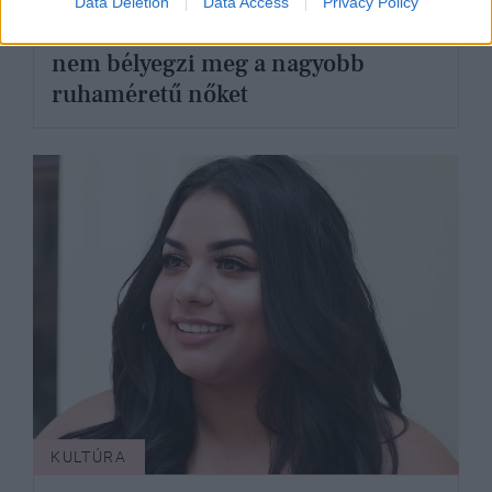
Data Deletion
Data Access
Privacy Policy
Végre valami: ez a kezdeményezés
nem bélyegzi meg a nagyobb
ruhaméretű nőket
KULTÚRA