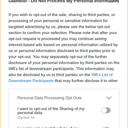
“Az én bőröm az én szexepilem” -
Glamour -
Do Not Process My Personal Information
Testpozitív kampányt indított Kozma
If you wish to opt-out of the sale, sharing to third parties, or
Rita plus size stylist, aktivista
processing of your personal or sensitive information for
targeted advertising by us, please use the below opt-out
section to confirm your selection. Please note that after your
opt-out request is processed you may continue seeing
interest-based ads based on personal information utilized by
us or personal information disclosed to third parties prior to
your opt-out. You may separately opt-out of the further
disclosure of your personal information by third parties on the
IAB’s list of downstream participants. This information may
also be disclosed by us to third parties on the
IAB’s List of
Downstream Participants
that may further disclose it to other
third parties.
SZTÁRHÍREK
Please note that this website/app uses one or more Google
Personal Data Processing Opt Outs
Mindenki kiakadt a Victoria´s
services and may gather and store information including but
Secret beszólásán, Rihanna pedig
not limited to your visit or usage behaviour. You may click to
I want to opt-out of the Sharing of my
personal data.
grant or deny consent to Google and its third-party tags to
igazi királynőként kezelte a dolgot
Opted In
use your data for below specified purposes in below Google
consent section.