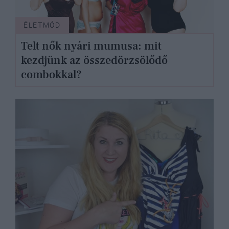
ÉLETMÓD
Telt nők nyári mumusa: mit
kezdjünk az összedörzsölődő
combokkal?