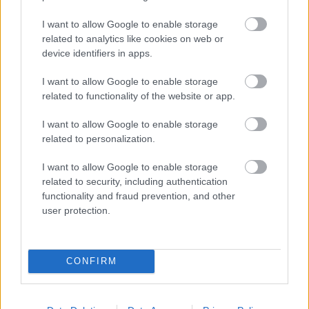
PLUS SIZE MODELL
DIVAT
ÉLETMÓD
PLUS SIZE HÉT
I want to allow Google to enable storage
SZTÁROK
ASHLEY GRAHAM
KOZMA RITA
related to analytics like cookies on web or
VICTORIA'S SECRET FASHION SHOW
TÁRSKERESŐ
device identifiers in apps.
I want to allow Google to enable storage
related to functionality of the website or app.
I want to allow Google to enable storage
related to personalization.
I want to allow Google to enable storage
related to security, including authentication
functionality and fraud prevention, and other
user protection.
CONFIRM
DIVAT