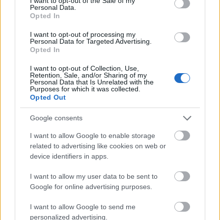
I want to opt-out of the Sale of my
Personal Data.
Opted In
I want to opt-out of processing my
Personal Data for Targeted Advertising.
Opted In
I want to opt-out of Collection, Use,
Retention, Sale, and/or Sharing of my
Personal Data that Is Unrelated with the
Purposes for which it was collected.
Opted Out
DIVAT
Google consents
Így próbálják bojkottálni a Victoria
I want to allow Google to enable storage
´s Secret bemutatót a plus-size
related to advertising like cookies on web or
modellek
device identifiers in apps.
I want to allow my user data to be sent to
Google for online advertising purposes.
Legnépszerűbb témák
I want to allow Google to send me
personalized advertising.