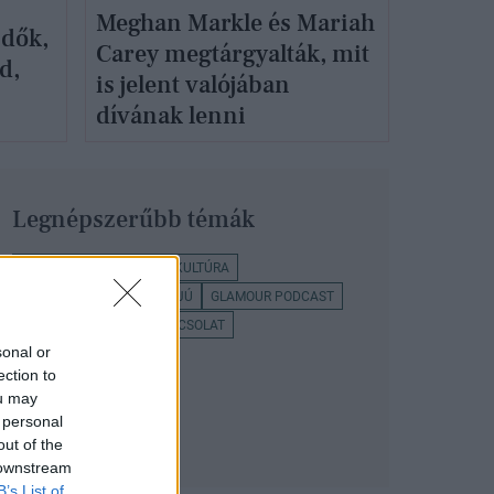
Meghan Markle és Mariah
zdők,
Carey megtárgyalták, mit
d,
is jelent valójában
dívának lenni
Legnépszerűbb témák
PODCAST
SZTÁROK
KULTÚRA
VISZKOK FRUZSI
INTERJÚ
GLAMOUR PODCAST
HAVASI VIRÁG
PÁRKAPCSOLAT
sonal or
MEGHAN MARKLE
ection to
ou may
 personal
out of the
 downstream
B’s List of