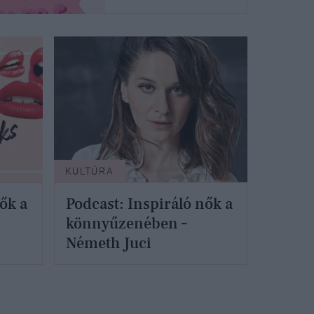
KULTÚRA
ők a
Podcast: Inspiráló nők a
könnyűzenében –
Németh Juci