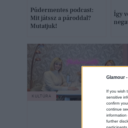
Púdermentes podcast:
Így v
Mit játssz a pároddal?
negat
Mutatjuk!
Glamour 
If you wish 
KULTÚRA
sensitive in
confirm you
continue se
information 
further disc
participants