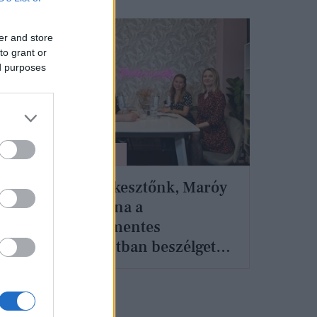
er and store
to grant or
ed purposes
KULTÚRA
n?
Főszerkesztőnk, Maróy
án
Krisztina a
majd
Púdermentes
podcastban beszélgetett
Viszkok Fruzsival és
Havasi Virággal