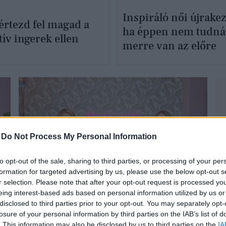
Inspiráló női újrake
értezd fel magad a
ha éppen nem tudná
ív ingerek ellen
merre van az előre
-
Do Not Process My Personal Information
to opt-out of the sale, sharing to third parties, or processing of your per
KULTÚRA
formation for targeted advertising by us, please use the below opt-out s
r selection. Please note that after your opt-out request is processed y
eing interest-based ads based on personal information utilized by us or
disclosed to third parties prior to your opt-out. You may separately opt-
losure of your personal information by third parties on the IAB’s list of
. This information may also be disclosed by us to third parties on the
IA