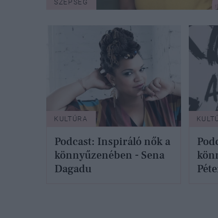
SZÉPSÉG
KULTÚRA
KULT
Podcast: Inspiráló nők a
Podc
könnyűzenében - Sena
kön
Dagadu
Péte