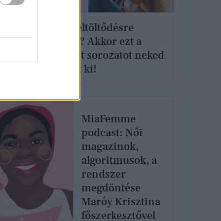
KULTÚRA
st:
Lelki feltöltődésre
y
vágysz? Akkor ezt a
ed?
podcast sorozatot neked
á!
találták ki!
MiaFemme
podcast: Női
magazinok,
algoritmusok, a
rendszer
megdöntése
Maróy Krisztina
főszerkesztővel