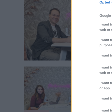
Opted 
Google 
I want t
web or d
I want t
purpose
I want 
I want t
web or d
I want t
or app.
I want t
I want t