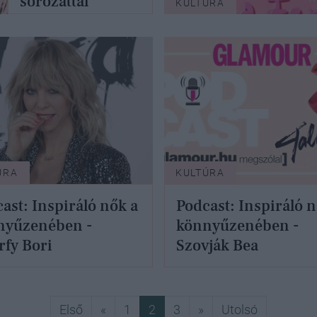
sorozattal
KULTÚRA
ünnepel a
márka!
ÚRA
KULTÚRA
ast: Inspiráló nők a
Podcast: Inspiráló n
nyűzenében -
könnyűzenében -
rfy Bori
Szovják Bea
Első
Előző
Következő
Utolsó
Első
«
1
2
3
»
Utolsó