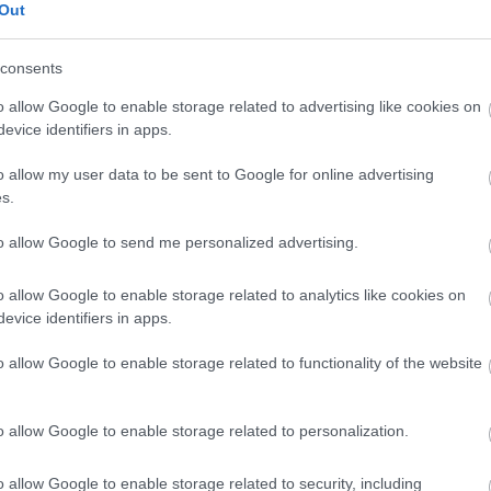
Out
KULTÚRA
consents
Púdermentes podcast:
o allow Google to enable storage related to advertising like cookies on
A nők szerepe a
evice identifiers in apps.
mágiában - Híres női
o allow my user data to be sent to Google for online advertising
illuzionisták
s.
nyomában
to allow Google to send me personalized advertising.
o allow Google to enable storage related to analytics like cookies on
evice identifiers in apps.
o allow Google to enable storage related to functionality of the website
o allow Google to enable storage related to personalization.
o allow Google to enable storage related to security, including