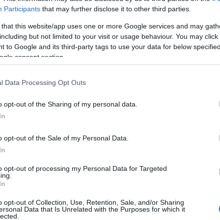
Participants
that may further disclose it to other third parties.
Hogyan adjunk jól visszajelzést?
 that this website/app uses one or more Google services and may gath
Gyorstalpaló rutin nélkülieknek
including but not limited to your visit or usage behaviour. You may click 
 to Google and its third-party tags to use your data for below specifi
ogle consent section.
l Data Processing Opt Outs
o opt-out of the Sharing of my personal data.
ÚRA
KULTÚRA
In
ermentes Podcast:
Mi a divat 2022-be
o opt-out of the Sale of my Personal Data.
 el nem ért
Ezután a podcast ut
In
reink sírboltjai
máshogy tekintesz 
tt
a ruhatáradra
to opt-out of processing my Personal Data for Targeted
ing.
In
o opt-out of Collection, Use, Retention, Sale, and/or Sharing
ersonal Data that Is Unrelated with the Purposes for which it
lected.