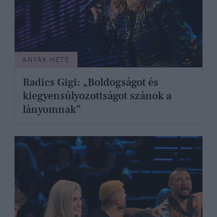
ANYÁK HETE
Radics Gigi: „Boldogságot és
kiegyensúlyozottságot szánok a
lányomnak”