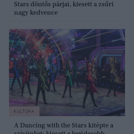
Stars döntős párjai, kiesett a zsűri
nagy kedvence
KULTÚRA
A Dancing with the Stars kitépte a
szívünket: kiesett a legédesebb