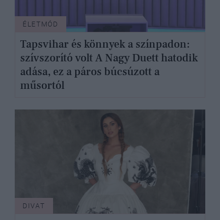
ÉLETMÓD
Tapsvihar és könnyek a színpadon:
szívszorító volt A Nagy Duett hatodik
adása, ez a páros búcsúzott a
műsortól
DIVAT