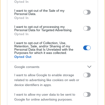
Opted In
use your data for below specified purposes in below Google
consent section.
I want to opt-out of the Sale of my
SZTÁRHÍREK
Personal Data.
Opted In
Radics Gigi kórházba került,
I want to opt-out of processing my
szívszorító képet posztolt
Personal Data for Targeted Advertising.
Opted In
I want to opt-out of Collection, Use,
Retention, Sale, and/or Sharing of my
Personal Data that Is Unrelated with the
Purposes for which it was collected.
Opted Out
Google consents
I want to allow Google to enable storage
related to advertising like cookies on web or
device identifiers in apps.
ÉLETMÓD
I want to allow my user data to be sent to
Google for online advertising purposes.
„Kicsit szánalmas, hogy