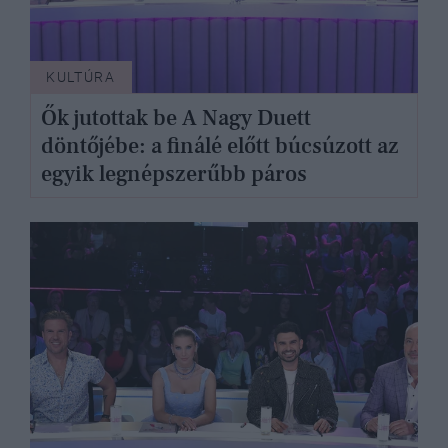
KULTÚRA
Ők jutottak be A Nagy Duett
döntőjébe: a finálé előtt búcsúzott az
egyik legnépszerűbb páros