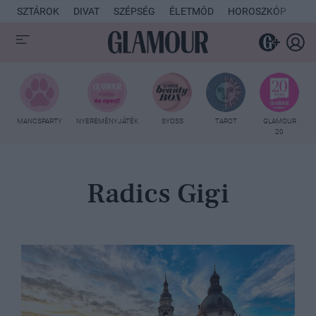
SZTÁROK
DIVAT
SZÉPSÉG
ÉLETMÓD
HOROSZKÓP
KU
MANCSPARTY
NYEREMÉNYJÁTÉK
SYOSS
TAROT
GLAMOUR
20
Radics Gigi