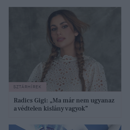
SZTÁRHÍREK
Radics Gigi: „Ma már nem ugyanaz
a védtelen kislány vagyok”