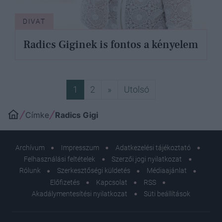
DIVAT
Radics Giginek is fontos a kényelem
Következő
Utolsó
1
2
»
Utolsó
Címke
Radics Gigi
Archívum
Impresszum
Adatkezelési tájékoztató
Felhasználási feltételek
Szerzői jogi nyilatkozat
Rólunk
Szerkesztőségi küldetés
Médiaajánlat
Előfizetés
Kapcsolat
RSS
Akadálymentesítési nyilatkozat
Süti beállítások