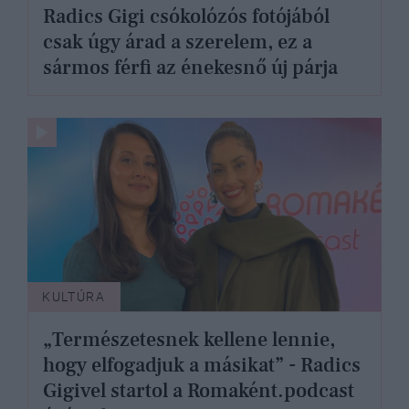
Radics Gigi csókolózós fotójából
csak úgy árad a szerelem, ez a
sármos férfi az énekesnő új párja
KULTÚRA
„Természetesnek kellene lennie,
hogy elfogadjuk a másikat” - Radics
Gigivel startol a Romaként.podcast