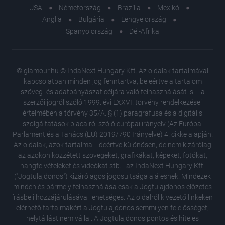
USA
Németország
Brazília
Mexikó
Anglia
Bulgária
Lengyelország
Spanyolország
Dél-Afrika
© glamour.hu © IndaNext Hungary Kft. Az oldalak tartalmával
kapcsolatban minden jog fenntartva, beleértve a tartalom
szöveg- és adatbányászat céljára való felhasználását is – a
szerzői jogról szóló 1999. évi LXXVI. törvény rendelkezései
értelmében a törvény 35/A. § (1) paragrafusa és a digitális
szolgáltatások piacairól szóló európai irányelv (Az Európai
Parlament és a Tanács (EU) 2019/790 Irányelve) 4. cikke alapján!
Az oldalak, azok tartalma - ideértve különösen, de nem kizárólag
az azokon közzétett szövegeket, grafikákat, képeket, fotókat,
hangfelvételeket és videókat stb. - az IndaNext Hungary Kft.
("Jogtulajdonos") kizárólagos jogosultsága alá esnek. Mindezek
minden és bármely felhasználása csak a Jogtulajdonos előzetes
írásbeli hozzájárulásával lehetséges. Az oldalról kivezető linkeken
elérhető tartalmakért a Jogtulajdonos semmilyen felelősséget,
helytállást nem vállal. A Jogtulajdonos pontos és hiteles