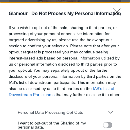
Glamour -
Do Not Process My Personal Information
SZTÁRHÍREK
If you wish to opt-out of the sale, sharing to third parties, or
processing of your personal or sensitive information for
Forró fotók láttak napvilágot Marics
targeted advertising by us, please use the below opt-out
section to confirm your selection. Please note that after your
Petiről és Radics Gigiről
opt-out request is processed you may continue seeing
interest-based ads based on personal information utilized by
us or personal information disclosed to third parties prior to
your opt-out. You may separately opt-out of the further
disclosure of your personal information by third parties on the
IAB’s list of downstream participants. This information may
also be disclosed by us to third parties on the
IAB’s List of
Downstream Participants
that may further disclose it to other
third parties.
Please note that this website/app uses one or more Google
Personal Data Processing Opt Outs
services and may gather and store information including but
not limited to your visit or usage behaviour. You may click to
I want to opt-out of the Sharing of my
personal data.
grant or deny consent to Google and its third-party tags to