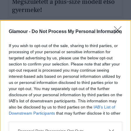
Megszületett a plus-size modell első
gyermeke!
Glamour -
Do Not Process My Personal Information
If you wish to opt-out of the sale, sharing to third parties, or
processing of your personal or sensitive information for
targeted advertising by us, please use the below opt-out
section to confirm your selection. Please note that after your
opt-out request is processed you may continue seeing
interest-based ads based on personal information utilized by
us or personal information disclosed to third parties prior to
your opt-out. You may separately opt-out of the further
disclosure of your personal information by third parties on the
IAB’s list of downstream participants. This information may
SZTÁRHÍREK
also be disclosed by us to third parties on the
IAB’s List of
Downstream Participants
that may further disclose it to other
Várandós a legszexibb plus size
third parties.
modell!
Please note that this website/app uses one or more Google
Personal Data Processing Opt Outs