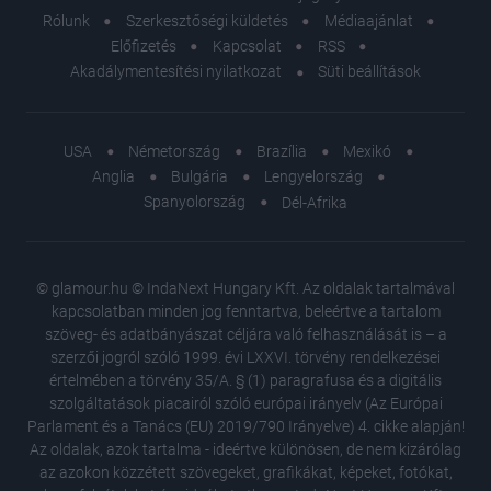
Rólunk
Szerkesztőségi küldetés
Médiaajánlat
Előfizetés
Kapcsolat
RSS
Akadálymentesítési nyilatkozat
Süti beállítások
USA
Németország
Brazília
Mexikó
Anglia
Bulgária
Lengyelország
Spanyolország
Dél-Afrika
© glamour.hu © IndaNext Hungary Kft. Az oldalak tartalmával
kapcsolatban minden jog fenntartva, beleértve a tartalom
szöveg- és adatbányászat céljára való felhasználását is – a
szerzői jogról szóló 1999. évi LXXVI. törvény rendelkezései
értelmében a törvény 35/A. § (1) paragrafusa és a digitális
szolgáltatások piacairól szóló európai irányelv (Az Európai
Parlament és a Tanács (EU) 2019/790 Irányelve) 4. cikke alapján!
Az oldalak, azok tartalma - ideértve különösen, de nem kizárólag
az azokon közzétett szövegeket, grafikákat, képeket, fotókat,