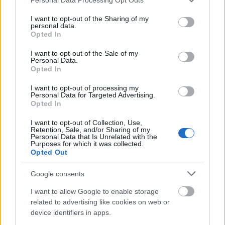
services and may gather and store information including but
not limited to your visit or usage behaviour. You may click to
I want to opt-out of the Sharing of my
personal data.
grant or deny consent to Google and its third-party tags to
Opted In
use your data for below specified purposes in below Google
consent section.
I want to opt-out of the Sale of my
Personal Data.
Opted In
I want to opt-out of processing my
Personal Data for Targeted Advertising.
Opted In
DIVAT
I want to opt-out of Collection, Use,
Retention, Sale, and/or Sharing of my
Tökéletes plus size fürdőruhák a
Personal Data that Is Unrelated with the
Purposes for which it was collected.
topmodelltől
Opted Out
Google consents
I want to allow Google to enable storage
related to advertising like cookies on web or
device identifiers in apps.