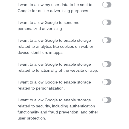
I want to allow my user data to be sent to
Google for online advertising purposes.
I want to allow Google to send me
personalized advertising.
DIVAT
I want to allow Google to enable storage
Először vállalt be plus size modellt a
related to analytics like cookies on web or
divatmárka
device identifiers in apps.
I want to allow Google to enable storage
related to functionality of the website or app.
Legnépszerűbb témák
I want to allow Google to enable storage
related to personalization.
ROBYN LAWLEY
PLUS SIZE HÉT
DIVAT
SZTÁRHÍREK
I want to allow Google to enable storage
MAGYAR TOPMODELL
CÍMLAP
SZTÁROK
TERHESSÉG
related to security, including authentication
MODELL
functionality and fraud prevention, and other
user protection.