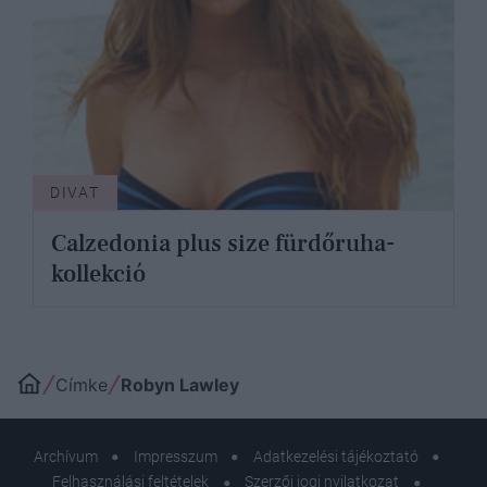
DIVAT
Calzedonia plus size fürdőruha-
kollekció
Címke
Robyn Lawley
Archívum
Impresszum
Adatkezelési tájékoztató
Felhasználási feltételek
Szerzői jogi nyilatkozat