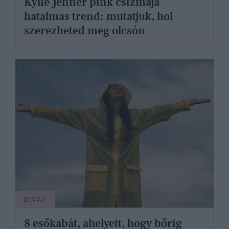
Kylie Jenner pink csizmája
hatalmas trend: mutatjuk, hol
szerezheted meg olcsón
DIVAT
8 esőkabát, ahelyett, hogy bőrig