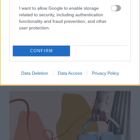
I want to allow Google to enable storage
related to security, including authentication
functionality and fraud prevention, and other
user protection.
CONFIRM
DIVAT
Apu, van számodra egy meglepetés
Data Deletion
Data Access
Privacy Policy