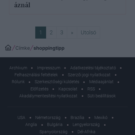
áznál
Következő
Utolsó
1
2
3
»
Utolsó
Címke
shoppingtipp
Archívum
Impresszum
Adatkezelési tájékoztató
Felhasználási feltételek
Szerzői jogi nyilatkozat
Rólunk
Szerkesztőségi küldetés
Médiaajánlat
Előfizetés
Kapcsolat
RSS
Akadálymentesítési nyilatkozat
Süti beállítások
USA
Németország
Brazília
Mexikó
Anglia
Bulgária
Lengyelország
Spanyolország
Dél-Afrika