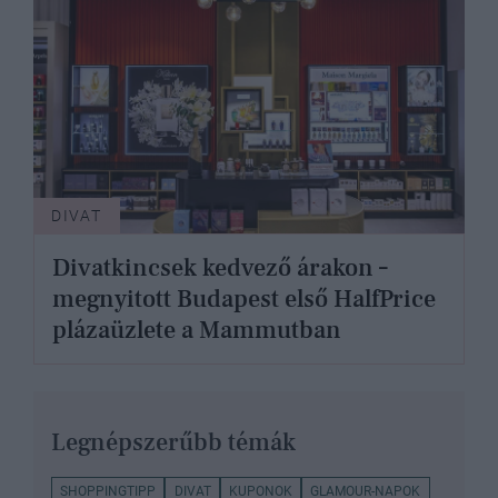
DIVAT
Divatkincsek kedvező árakon –
megnyitott Budapest első HalfPrice
plázaüzlete a Mammutban
Legnépszerűbb témák
SHOPPINGTIPP
DIVAT
KUPONOK
GLAMOUR-NAPOK