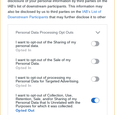
disclosure of your personal information by third parties on the
IAB’s list of downstream participants. This information may
also be disclosed by us to third parties on the
IAB’s List of
Downstream Participants
that may further disclose it to other
third parties.
Please note that this website/app uses one or more Google
Personal Data Processing Opt Outs
services and may gather and store information including but
not limited to your visit or usage behaviour. You may click to
I want to opt-out of the Sharing of my
personal data.
grant or deny consent to Google and its third-party tags to
Opted In
use your data for below specified purposes in below Google
consent section.
I want to opt-out of the Sale of my
Personal Data.
Opted In
DIVAT
I want to opt-out of processing my
Personal Data for Targeted Advertising.
A 10 legjobb kiegészítő, amit
Opted In
beszerezhetsz a GLAMOUR-
I want to opt-out of Collection, Use,
napokon
Retention, Sale, and/or Sharing of my
Personal Data that Is Unrelated with the
Purposes for which it was collected.
Opted Out