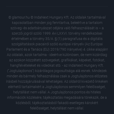
© glamour.hu © IndaNext Hungary Kft. Az oldalak tartalmával
kapcsolatban minden jog fenntartva, beleértve a tartalom
szöveg- és adatbányászat céljára való felhasználását is – a
szerzői jogról szóló 1999. évi LXXVI. törvény rendelkezései
értelmében a törvény 35/A. § (1) paragrafusa és a digitális
szolgáltatások piacairól szóló európai irányelv (Az Európai
Parlament és a Tanács (EU) 2019/790 Irányelve) 4. cikke alapján!
Az oldalak, azok tartalma - ideértve különösen, de nem kizárólag
az azokon közzétett szövegeket, grafikákat, képeket, fotókat,
hangfelvételeket és videókat stb. - az IndaNext Hungary Kft.
("Jogtulajdonos") kizárólagos jogosultsága alá esnek. Mindezek
minden és bármely felhasználása csak a Jogtulajdonos előzetes
írásbeli hozzájárulásával lehetséges. Az oldalról kivezető linkeken
elérhető tartalmakért a Jogtulajdonos semmilyen felelősséget,
helytállást nem vállal. A Jogtulajdonos pontos és hiteles
információk közlésére, tájékoztatás megadására törekszik, de a
közlésből, tájékoztatásból fakadó esetleges károkért
felelősséget, helytállást nem vállal.