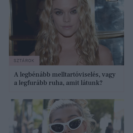
SZTÁROK
A legbénább melltartóviselés, vagy
a legfurább ruha, amit látunk?