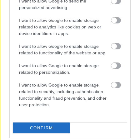
I want to allow Google to send me
personalized advertising.
I want to allow Google to enable storage
related to analytics like cookies on web or
device identifiers in apps.
I want to allow Google to enable storage
related to functionality of the website or app.
I want to allow Google to enable storage
related to personalization.
DIVAT
I want to allow Google to enable storage
related to security, including authentication
Ez a sportmelltartó nem engedi,
functionality and fraud prevention, and other
hogy rázkódjon a melled edzés
user protection.
közben
CONFIRM