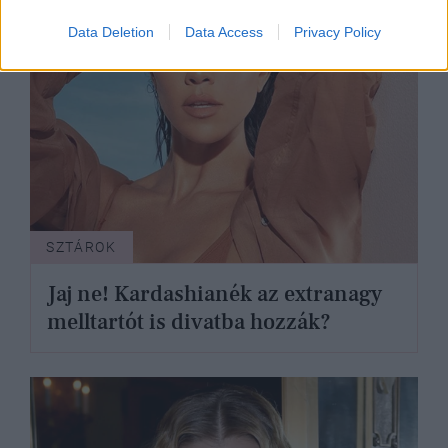
Data Deletion
Data Access
Privacy Policy
SZTÁROK
Jaj ne! Kardashianék az extranagy
melltartót is divatba hozzák?