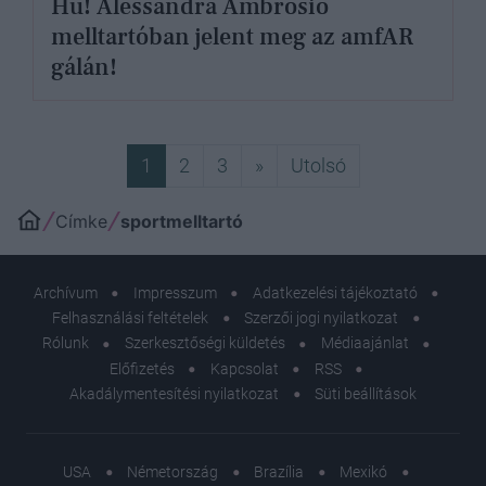
Hű! Alessandra Ambrosio
melltartóban jelent meg az amfAR
gálán!
Következő
Utolsó
1
2
3
»
Utolsó
Címke
sportmelltartó
Archívum
Impresszum
Adatkezelési tájékoztató
Felhasználási feltételek
Szerzői jogi nyilatkozat
Rólunk
Szerkesztőségi küldetés
Médiaajánlat
Előfizetés
Kapcsolat
RSS
Akadálymentesítési nyilatkozat
Süti beállítások
USA
Németország
Brazília
Mexikó