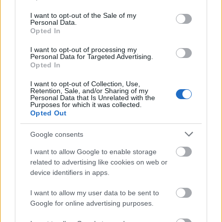
use your data for below specified purposes in below Google
consent section.
I want to opt-out of the Sale of my
Personal Data.
Opted In
I want to opt-out of processing my
Personal Data for Targeted Advertising.
Opted In
I want to opt-out of Collection, Use,
Retention, Sale, and/or Sharing of my
Personal Data that Is Unrelated with the
Purposes for which it was collected.
Opted Out
DIVAT
Google consents
Olyan melltartókkal készül
I want to allow Google to enable storage
Women`secret, amit neked is
related to advertising like cookies on web or
device identifiers in apps.
kötelező lesz beszerezned!
I want to allow my user data to be sent to
Google for online advertising purposes.