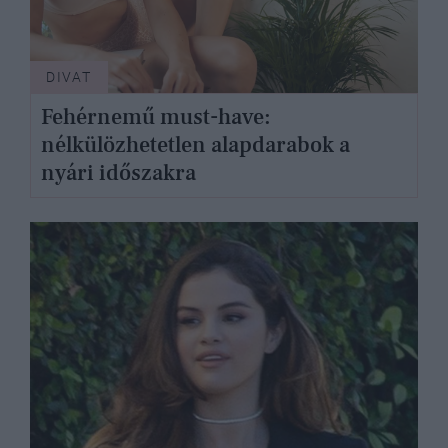
DIVAT
Fehérnemű must-have:
nélkülözhetetlen alapdarabok a
nyári időszakra