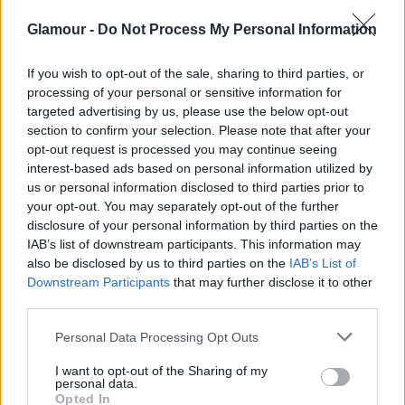
Moore ajánlásával
Glamour -
Do Not Process My Personal Information
If you wish to opt-out of the sale, sharing to third parties, or
processing of your personal or sensitive information for
targeted advertising by us, please use the below opt-out
section to confirm your selection. Please note that after your
opt-out request is processed you may continue seeing
interest-based ads based on personal information utilized by
us or personal information disclosed to third parties prior to
your opt-out. You may separately opt-out of the further
disclosure of your personal information by third parties on the
IAB’s list of downstream participants. This information may
also be disclosed by us to third parties on the
IAB’s List of
Downstream Participants
that may further disclose it to other
SZTÁROK
third parties.
Please note that this website/app uses one or more Google
Halsey egy szál melltartóban
Personal Data Processing Opt Outs
services and may gather and store information including but
gyászolja kapcsolatát G-Eazy-vel az
not limited to your visit or usage behaviour. You may click to
I want to opt-out of the Sharing of my
personal data.
utcán
grant or deny consent to Google and its third-party tags to
Opted In