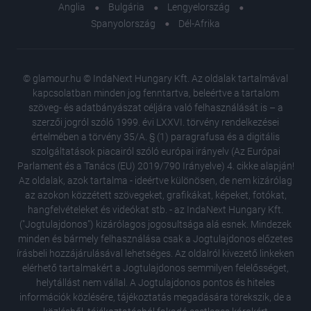
Anglia
Bulgária
Lengyelország
Spanyolország
Dél-Afrika
© glamour.hu © IndaNext Hungary Kft. Az oldalak tartalmával
kapcsolatban minden jog fenntartva, beleértve a tartalom
szöveg- és adatbányászat céljára való felhasználását is – a
szerzői jogról szóló 1999. évi LXXVI. törvény rendelkezései
értelmében a törvény 35/A. § (1) paragrafusa és a digitális
szolgáltatások piacairól szóló európai irányelv (Az Európai
Parlament és a Tanács (EU) 2019/790 Irányelve) 4. cikke alapján!
Az oldalak, azok tartalma - ideértve különösen, de nem kizárólag
az azokon közzétett szövegeket, grafikákat, képeket, fotókat,
hangfelvételeket és videókat stb. - az IndaNext Hungary Kft.
("Jogtulajdonos") kizárólagos jogosultsága alá esnek. Mindezek
minden és bármely felhasználása csak a Jogtulajdonos előzetes
írásbeli hozzájárulásával lehetséges. Az oldalról kivezető linkeken
elérhető tartalmakért a Jogtulajdonos semmilyen felelősséget,
helytállást nem vállal. A Jogtulajdonos pontos és hiteles
információk közlésére, tájékoztatás megadására törekszik, de a