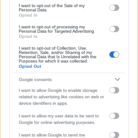
legtöbben az interneten? – Tabukat
consent section.
I want to opt-out of the Sale of my
Personal Data.
dönget a Trojka Színházi Társulás új
Opted In
előadása
I want to opt-out of processing my
Personal Data for Targeted Advertising.
Opted In
I want to opt-out of Collection, Use,
Retention, Sale, and/or Sharing of my
Personal Data that Is Unrelated with the
Purposes for which it was collected.
Opted Out
Google consents
I want to allow Google to enable storage
related to advertising like cookies on web or
device identifiers in apps.
DIVAT
I want to allow my user data to be sent to
Elképesztő magyar divatsikerek
Google for online advertising purposes.
Tuniszban: tarolt Kata Szegedi és
I want to allow Google to send me
Csalár Bence kollaborációja