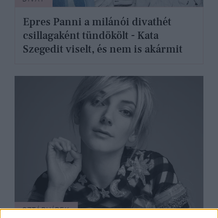
Epres Panni a milánói divathét
csillagaként tündökölt - Kata
Szegedit viselt, és nem is akármit
SZTÁRHÍREK