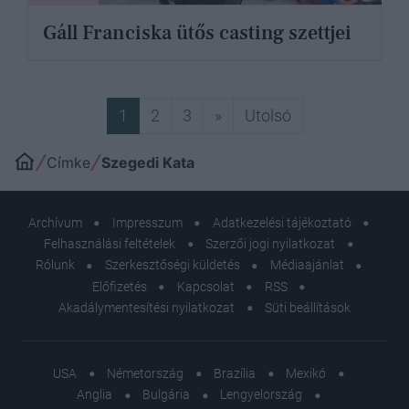
Gáll Franciska ütős casting szettjei
Következő
Utolsó
1
2
3
»
Utolsó
Címke
Szegedi Kata
Archívum
Impresszum
Adatkezelési tájékoztató
Felhasználási feltételek
Szerzői jogi nyilatkozat
Rólunk
Szerkesztőségi küldetés
Médiaajánlat
Előfizetés
Kapcsolat
RSS
Akadálymentesítési nyilatkozat
Süti beállítások
USA
Németország
Brazília
Mexikó
Anglia
Bulgária
Lengyelország