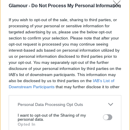
Glamour -
Do Not Process My Personal Information
Borbély Alexandra világsztárokat
megszégyenítő ruhákban pózol
If you wish to opt-out of the sale, sharing to third parties, or
processing of your personal or sensitive information for
targeted advertising by us, please use the below opt-out
section to confirm your selection. Please note that after your
opt-out request is processed you may continue seeing
interest-based ads based on personal information utilized by
us or personal information disclosed to third parties prior to
your opt-out. You may separately opt-out of the further
disclosure of your personal information by third parties on the
IAB’s list of downstream participants. This information may
also be disclosed by us to third parties on the
IAB’s List of
Downstream Participants
that may further disclose it to other
third parties.
Please note that this website/app uses one or more Google
Personal Data Processing Opt Outs
services and may gather and store information including but
KULTÚRA
not limited to your visit or usage behaviour. You may click to
I want to opt-out of the Sharing of my
personal data.
grant or deny consent to Google and its third-party tags to
Opted In
Kitalálod, mire keresnek rá
use your data for below specified purposes in below Google