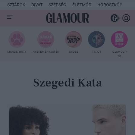
SZTÁROK
DIVAT
SZÉPSÉG
ÉLETMÓD
HOROSZKÓP
KU
MANCSPARTY
NYEREMÉNYJÁTÉK
SYOSS
TAROT
GLAMOUR
20
Szegedi Kata