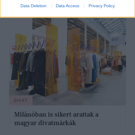
milánói divathéten
Data Deletion
Data Access
Privacy Policy
DIVAT
Milánóban is sikert arattak a
magyar divatmárkák