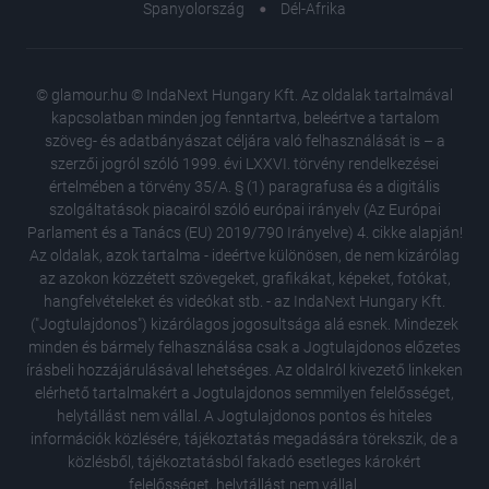
Spanyolország
Dél-Afrika
© glamour.hu © IndaNext Hungary Kft. Az oldalak tartalmával
kapcsolatban minden jog fenntartva, beleértve a tartalom
szöveg- és adatbányászat céljára való felhasználását is – a
szerzői jogról szóló 1999. évi LXXVI. törvény rendelkezései
értelmében a törvény 35/A. § (1) paragrafusa és a digitális
szolgáltatások piacairól szóló európai irányelv (Az Európai
Parlament és a Tanács (EU) 2019/790 Irányelve) 4. cikke alapján!
Az oldalak, azok tartalma - ideértve különösen, de nem kizárólag
az azokon közzétett szövegeket, grafikákat, képeket, fotókat,
hangfelvételeket és videókat stb. - az IndaNext Hungary Kft.
("Jogtulajdonos") kizárólagos jogosultsága alá esnek. Mindezek
minden és bármely felhasználása csak a Jogtulajdonos előzetes
írásbeli hozzájárulásával lehetséges. Az oldalról kivezető linkeken
elérhető tartalmakért a Jogtulajdonos semmilyen felelősséget,
helytállást nem vállal. A Jogtulajdonos pontos és hiteles
információk közlésére, tájékoztatás megadására törekszik, de a
közlésből, tájékoztatásból fakadó esetleges károkért
felelősséget, helytállást nem vállal.